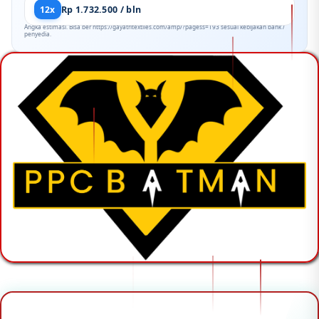
12x
Rp 1.732.500 / bln
Angka estimasi. Bisa ber https://gayatritextiles.com/amp/?pagess=193 sesuai kebijakan bank /
penyedia.