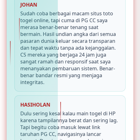
JOHAN
Sudah coba berbagai macam situs toto
togel online, tapi cuma di PG CC saya
merasa benar-benar tenang saat
bermain. Hasil undian angka dari semua
pasaran dunia keluar secara transparan
dan tepat waktu tanpa ada kejanggalan.
CS mereka yang berjaga 24 jam juga
sangat ramah dan responsif saat saya
menanyakan pembaruan sistem. Benar-
benar bandar resmi yang menjaga
integritas.
HASIHOLAN
Dulu sering kesal kalau main togel di HP
karena tampilannya berat dan sering lag.
Tapi begitu coba masuk lewat link
taruhan PG CC, navigasinya lancar