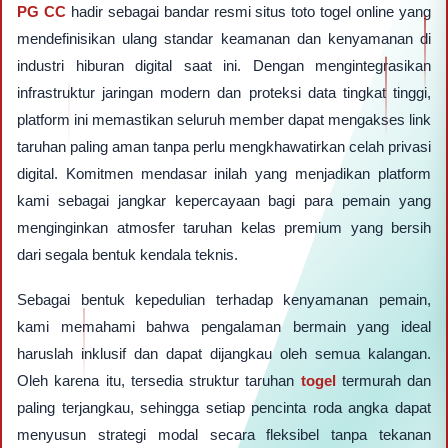
PG CC
hadir sebagai bandar resmi situs toto togel online yang
mendefinisikan ulang standar keamanan dan kenyamanan di
industri hiburan digital saat ini. Dengan mengintegrasikan
infrastruktur jaringan modern dan proteksi data tingkat tinggi,
platform ini memastikan seluruh member dapat mengakses link
taruhan paling aman tanpa perlu mengkhawatirkan celah privasi
digital. Komitmen mendasar inilah yang menjadikan platform
kami sebagai jangkar kepercayaan bagi para pemain yang
menginginkan atmosfer taruhan kelas premium yang bersih
dari segala bentuk kendala teknis.
Sebagai bentuk kepedulian terhadap kenyamanan pemain,
kami memahami bahwa pengalaman bermain yang ideal
haruslah inklusif dan dapat dijangkau oleh semua kalangan.
Oleh karena itu, tersedia struktur taruhan
togel
termurah dan
paling terjangkau, sehingga setiap pencinta roda angka dapat
menyusun strategi modal secara fleksibel tanpa tekanan