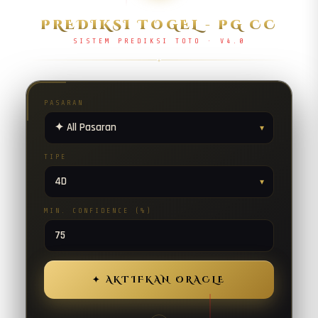
PREDIKSI TOGEL - PG CC
SISTEM PREDIKSI TOTO · V4.0
✦
PASARAN
TIPE
MIN. CONFIDENCE (%)
✦ AKTIFKAN ORACLE