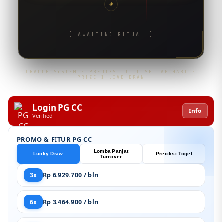
◈
[ AWAITING RITUAL ]
ORACLE SYSTEM · PREDIKSI JITU SETIAP HARI ·
PRIZE 1 LIVE DRAW
Login PG CC
Info
Verified
PROMO & FITUR PG CC
Lomba Panjat
Lucky Draw
Prediksi Togel
Turnover
3x
Rp 6.929.700 / bln
6x
Rp 3.464.900 / bln