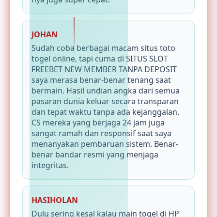
JOHAN
Sudah coba berbagai macam situs toto
togel online, tapi cuma di SITUS SLOT
FREEBET NEW MEMBER TANPA DEPOSIT
saya merasa benar-benar tenang saat
bermain. Hasil undian angka dari semua
pasaran dunia keluar secara transparan
dan tepat waktu tanpa ada kejanggalan.
CS mereka yang berjaga 24 jam juga
sangat ramah dan responsif saat saya
menanyakan pembaruan sistem. Benar-
benar bandar resmi yang menjaga
integritas.
HASIHOLAN
Dulu sering kesal kalau main togel di HP