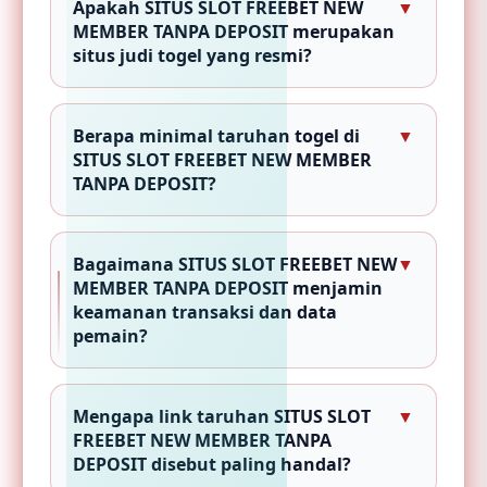
Apakah SITUS SLOT FREEBET NEW
▼
MEMBER TANPA DEPOSIT merupakan
situs judi togel yang resmi?
Ya, betul. SITUS SLOT FREEBET NEW MEMBER
TANPA DEPOSIT beroperasi penuh sebagai
Berapa minimal taruhan togel di
▼
bandar resmi situs toto togel online. Kami
SITUS SLOT FREEBET NEW MEMBER
memiliki lisensi resmi dan reputasi global
TANPA DEPOSIT?
untuk menyelenggarakan taruhan togel yang
transparan, jujur, dan adil bagi seluruh
Kami berkomitmen memberikan layanan
member.
yang inklusif. SITUS SLOT FREEBET NEW
Bagaimana SITUS SLOT FREEBET NEW
▼
MEMBER TANPA DEPOSIT menyediakan
MEMBER TANPA DEPOSIT menjamin
nominal taruhan togel termurah dan sangat
keamanan transaksi dan data
terjangkau, sehingga semua pemain dapat
menikmati permainan dan menyusun
pemain?
strategi tanpa kendala modal besar.
Keamanan Anda adalah prioritas mutlak
kami. SITUS SLOT FREEBET NEW MEMBER
Mengapa link taruhan SITUS SLOT
▼
TANPA DEPOSIT didukung oleh infrastruktur
FREEBET NEW MEMBER TANPA
jaringan modern dan enkripsi data tingkat
DEPOSIT disebut paling handal?
tinggi. Kami memastikan setiap link taruhan