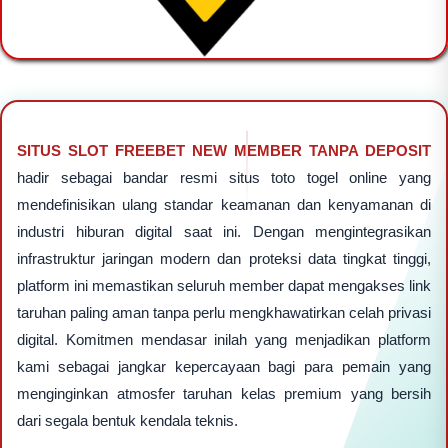
SITUS SLOT FREEBET NEW MEMBER TANPA DEPOSIT
hadir sebagai bandar resmi situs toto togel online yang
mendefinisikan ulang standar keamanan dan kenyamanan di
industri hiburan digital saat ini. Dengan mengintegrasikan
infrastruktur jaringan modern dan proteksi data tingkat tinggi,
platform ini memastikan seluruh member dapat mengakses link
taruhan paling aman tanpa perlu mengkhawatirkan celah privasi
digital. Komitmen mendasar inilah yang menjadikan platform
kami sebagai jangkar kepercayaan bagi para pemain yang
menginginkan atmosfer taruhan kelas premium yang bersih
dari segala bentuk kendala teknis.