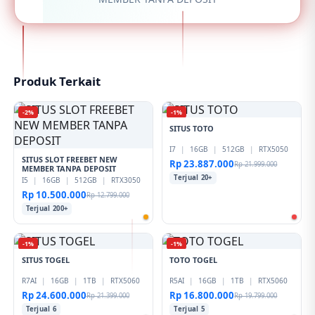
Produk Terkait
-2%
-1%
SITUS TOTO
I7
|
16GB
|
512GB
|
RTX5050
SITUS SLOT FREEBET NEW
Rp 23.887.000
Rp 21.999.000
MEMBER TANPA DEPOSIT
Terjual 20+
I5
|
16GB
|
512GB
|
RTX3050
Rp 10.500.000
Rp 12.799.000
Terjual 200+
-1%
-1%
SITUS TOGEL
TOTO TOGEL
R7AI
|
16GB
|
1TB
|
RTX5060
R5AI
|
16GB
|
1TB
|
RTX5060
Rp 24.600.000
Rp 16.800.000
Rp 21.399.000
Rp 19.799.000
Terjual 6
Terjual 5