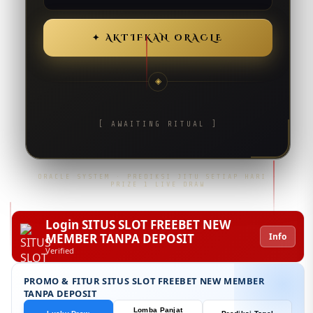
✦ AKTIFKAN ORACLE
◈
[ AWAITING RITUAL ]
ORACLE SYSTEM · PREDIKSI JITU SETIAP HARI ·
PRIZE 1 LIVE DRAW
Login SITUS SLOT FREEBET NEW
MEMBER TANPA DEPOSIT
Info
Verified
PROMO & FITUR SITUS SLOT FREEBET NEW MEMBER
TANPA DEPOSIT
Lomba Panjat