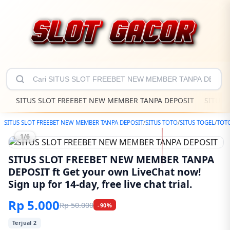
SITUS SLOT FREEBET NEW MEMBER TANPA DEPOSIT
SITUS 
SITUS SLOT FREEBET NEW MEMBER TANPA DEPOSIT
/
SITUS TOTO
/
SITUS TOGEL
/
TOT
1/6
SITUS SLOT FREEBET NEW MEMBER TANPA
DEPOSIT ft Get your own LiveChat now!
Sign up for 14-day, free live chat trial.
Rp 5.000
Rp 50.000
-90%
Terjual 2