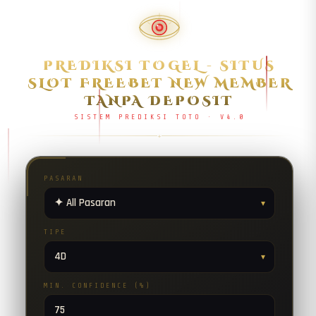
PREDIKSI TOGEL - SITUS
SLOT FREEBET NEW MEMBER
TANPA DEPOSIT
SISTEM PREDIKSI TOTO · V4.0
✦
PASARAN
TIPE
MIN. CONFIDENCE (%)