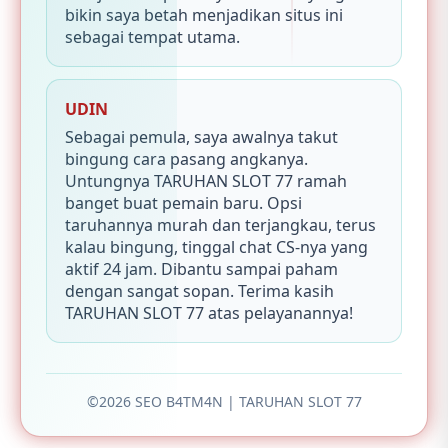
bikin saya betah menjadikan situs ini
sebagai tempat utama.
UDIN
Sebagai pemula, saya awalnya takut
bingung cara pasang angkanya.
Untungnya TARUHAN SLOT 77 ramah
banget buat pemain baru. Opsi
taruhannya murah dan terjangkau, terus
kalau bingung, tinggal chat CS-nya yang
aktif 24 jam. Dibantu sampai paham
dengan sangat sopan. Terima kasih
TARUHAN SLOT 77 atas pelayanannya!
©2026 SEO B4TM4N | TARUHAN SLOT 77