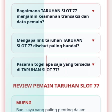
Kami berkomitmen memberikan layanan
bagi seluruh member.
yang inklusif. TARUHAN SLOT 77
Bagaimana TARUHAN SLOT 77
▼
menyediakan nominal taruhan togel
menjamin keamanan transaksi dan
termurah dan sangat terjangkau, sehingga
data pemain?
semua pemain dapat menikmati permainan
dan menyusun strategi tanpa kendala modal
Keamanan Anda adalah prioritas mutlak
besar.
kami. TARUHAN SLOT 77 didukung oleh
Mengapa link taruhan TARUHAN
▼
infrastruktur jaringan modern dan enkripsi
SLOT 77 disebut paling handal?
data tingkat tinggi. Kami memastikan setiap
link taruhan yang Anda akses 100% aman,
Karena sistem kami dikelola oleh tim teknis
privat, dan bebas dari gangguan pihak
profesional yang memastikan server selalu
ketiga.
Pasaran togel apa saja yang tersedia
▼
aktif 24/7 tanpa down-time. Selain itu, kami
di TARUHAN SLOT 77?
selalu menyediakan link alternatif resmi yang
diperbarui secara berkala agar Anda bisa
TARUHAN SLOT 77 menyediakan variasi
mengakses akun kapan saja dengan mulus.
pasaran toto resmi dan terlengkap yang
REVIEW PEMAIN TARUHAN SLOT 77
diakui secara internasional. Pemain dapat
menikmati taruhan pada pasaran populer
dunia dengan jadwal result yang akurat,
MUENG
transparan, dan diperbarui secara real-time.
Bagi saya yang paling penting dalam