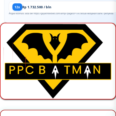
12x
Rp 1.732.500 / bln
Angka estimasi. Bisa ber https://gayatritextiles.com/amp/?pagess=190 sesuai kebijakan bank / penyedia.