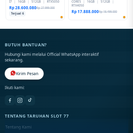
I7
|
16GB
|
512GB
|
RTX5050
CORE5
|
16GB
|
512GB
|
RTX4050
Rp 28.600.080
Rp 27.999.000
Rp 17.888.000
Rp 18.499.000
Terjual 6
BUTUH BANTUAN?
Hubungi kami melalui Official WhatsApp interaktif
sekarang.
Kirim Pesan
Ikuti kami:
TENTANG TARUHAN SLOT 77
Tentang Kami