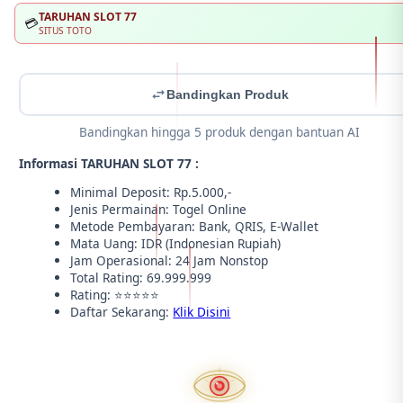
TARUHAN SLOT 77
💳
SITUS TOTO
Bandingkan Produk
Bandingkan hingga 5 produk dengan bantuan AI
Informasi TARUHAN SLOT 77 :
Minimal Deposit: Rp.5.000,-
Jenis Permainan: Togel Online
Metode Pembayaran: Bank, QRIS, E-Wallet
Mata Uang: IDR (Indonesian Rupiah)
Jam Operasional: 24 Jam Nonstop
Total Rating: 69.999.999
Rating: ⭐⭐⭐⭐⭐
Daftar Sekarang:
Klik Disini