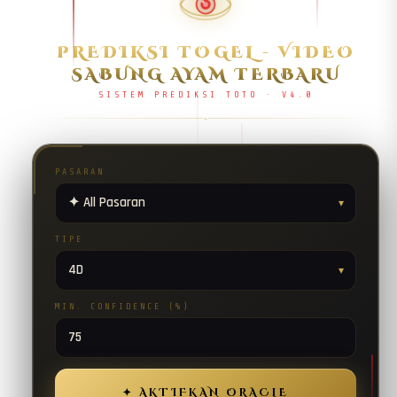
PREDIKSI TOGEL - VIDEO
SABUNG AYAM TERBARU
SISTEM PREDIKSI TOTO · V4.0
✦
PASARAN
TIPE
MIN. CONFIDENCE (%)
✦ AKTIFKAN ORACLE