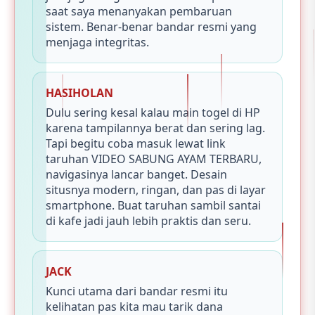
saat saya menanyakan pembaruan
sistem. Benar-benar bandar resmi yang
menjaga integritas.
HASIHOLAN
Dulu sering kesal kalau main togel di HP
karena tampilannya berat dan sering lag.
Tapi begitu coba masuk lewat link
taruhan VIDEO SABUNG AYAM TERBARU,
navigasinya lancar banget. Desain
situsnya modern, ringan, dan pas di layar
smartphone. Buat taruhan sambil santai
di kafe jadi jauh lebih praktis dan seru.
JACK
Kunci utama dari bandar resmi itu
kelihatan pas kita mau tarik dana