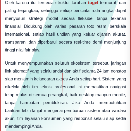
Oleh karena itu, tersedia struktur taruhan
togel
termurah dan
paling terjangkau, sehingga setiap pencinta roda angka dapat
menyusun strategi modal secara fleksibel tanpa tekanan
finansial. Didukung oleh variasi pasaran toto resmi berskala
internasional, setiap hasil undian yang keluar dijamin akurat,
transparan, dan diperbarui secara real-time demi menjunjung
tinggi nilai fair play.
Untuk menyempurnakan seluruh ekosistem tersebut, jaringan
link alternatif yang selalu andal dan aktif selama 24 jam nonstop
siap menjamin kelancaran akses Anda setiap hari. Sistem yang
dikelola oleh tim teknis profesional ini memastikan navigasi
tetap mulus di semua perangkat, baik desktop maupun mobile,
tanpa hambatan pemblokiran. Jika Anda membutuhkan
bantuan lebih lanjut mengenai pembaruan sistem atau validasi
akun, tim layanan konsumen yang responsif selalu siap sedia
mendampingi Anda.