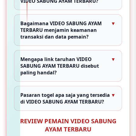
VIDEO SABUNG AYAM TERBARU?
dan reputasi global untuk menyelenggarakan
taruhan togel yang transparan, jujur, dan adil
Kami berkomitmen memberikan layanan
bagi seluruh member.
yang inklusif. VIDEO SABUNG AYAM
Bagaimana VIDEO SABUNG AYAM
▼
TERBARU menyediakan nominal taruhan
TERBARU menjamin keamanan
togel termurah dan sangat terjangkau,
transaksi dan data pemain?
sehingga semua pemain dapat menikmati
permainan dan menyusun strategi tanpa
Keamanan Anda adalah prioritas mutlak
kendala modal besar.
kami. VIDEO SABUNG AYAM TERBARU
Mengapa link taruhan VIDEO
▼
didukung oleh infrastruktur jaringan modern
SABUNG AYAM TERBARU disebut
dan enkripsi data tingkat tinggi. Kami
paling handal?
memastikan setiap link taruhan yang Anda
akses 100% aman, privat, dan bebas dari
Karena sistem kami dikelola oleh tim teknis
gangguan pihak ketiga.
profesional yang memastikan server selalu
Pasaran togel apa saja yang tersedia
▼
aktif 24/7 tanpa down-time. Selain itu, kami
di VIDEO SABUNG AYAM TERBARU?
selalu menyediakan link alternatif resmi yang
diperbarui secara berkala agar Anda bisa
VIDEO SABUNG AYAM TERBARU
mengakses akun kapan saja dengan mulus.
menyediakan variasi pasaran toto resmi dan
REVIEW PEMAIN VIDEO SABUNG
terlengkap yang diakui secara internasional.
AYAM TERBARU
Pemain dapat menikmati taruhan pada