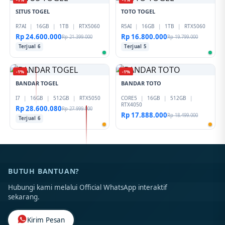
-1%
-1%
SITUS TOGEL
TOTO TOGEL
R7AI
|
16GB
|
1TB
|
RTX5060
R5AI
|
16GB
|
1TB
|
RTX5060
Rp 24.600.000
Rp 16.800.000
Rp 21.399.000
Rp 19.799.000
Terjual 6
Terjual 5
-1%
-1%
BANDAR TOGEL
BANDAR TOTO
I7
|
16GB
|
512GB
|
RTX5050
CORE5
|
16GB
|
512GB
|
RTX4050
Rp 28.600.080
Rp 27.999.000
Rp 17.888.000
Rp 18.499.000
Terjual 6
BUTUH BANTUAN?
Hubungi kami melalui Official WhatsApp interaktif
sekarang.
Kirim Pesan