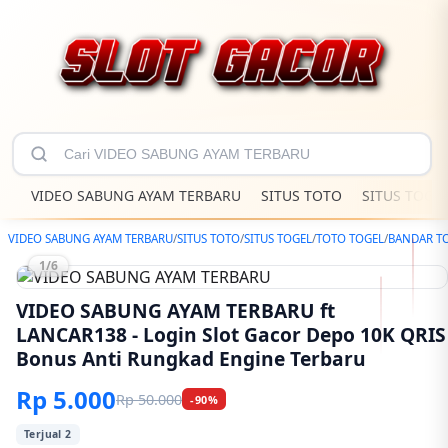
VIDEO SABUNG AYAM TERBARU
SITUS TOTO
SITUS TOGE
VIDEO SABUNG AYAM TERBARU
/
SITUS TOTO
/
SITUS TOGEL
/
TOTO TOGEL
/
BANDAR T
1/6
VIDEO SABUNG AYAM TERBARU ft
LANCAR138 - Login Slot Gacor Depo 10K QRIS
Bonus Anti Rungkad Engine Terbaru
Rp 5.000
Rp 50.000
-90%
Terjual 2