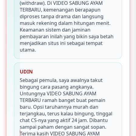
(withdraw). Di VIDEO SABUNG AYAM
TERBARU, kemenangan berapapun
diproses tanpa drama dan langsung
masuk rekening dalam hitungan menit.
Keamanan sistem dan jaminan
pembayaran inilah yang bikin saya betah
menjadikan situs ini sebagai tempat
utama.
UDIN
Sebagai pemula, saya awalnya takut
bingung cara pasang angkanya.
Untungnya VIDEO SABUNG AYAM
TERBARU ramah banget buat pemain
baru. Opsi taruhannya murah dan
terjangkau, terus kalau bingung, tinggal
chat CS-nya yang aktif 24 jam. Dibantu
sampai paham dengan sangat sopan.
Terima kasih VIDEO SABUNG AYAM