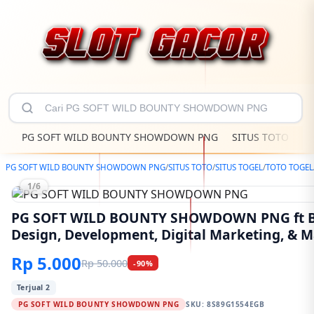
PG SOFT WILD BOUNTY SHOWDOWN PNG
SITUS TOTO
SI
PG SOFT WILD BOUNTY SHOWDOWN PNG
/
SITUS TOTO
/
SITUS TOGEL
/
TOTO TOGEL
1/6
PG SOFT WILD BOUNTY SHOWDOWN PNG ft Bra
Design, Development, Digital Marketing, & 
Rp 5.000
Rp 50.000
-90%
Terjual 2
PG SOFT WILD BOUNTY SHOWDOWN PNG
SKU:
8S89G1554EGB