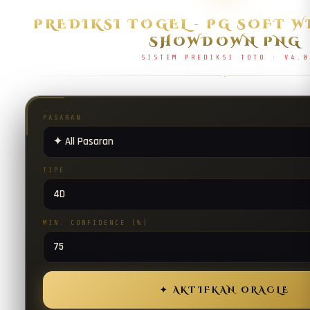
PREDIKSI TOGEL - PG SOFT 
SHOWDOWN PNG
SISTEM PREDIKSI TOTO · V4.0
✦
PASARAN
TIPE
MIN. CONFIDENCE (%)
✦ AKTIFKAN ORACLE