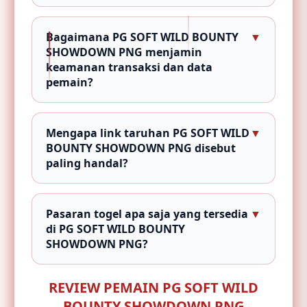
transparan, jujur, dan adil bagi seluruh
Kami berkomitmen memberikan layanan
member.
yang inklusif. PG SOFT WILD BOUNTY
Bagaimana PG SOFT WILD BOUNTY
▼
SHOWDOWN PNG menyediakan nominal
SHOWDOWN PNG menjamin
taruhan togel termurah dan sangat
keamanan transaksi dan data
terjangkau, sehingga semua pemain dapat
menikmati permainan dan menyusun
pemain?
strategi tanpa kendala modal besar.
Keamanan Anda adalah prioritas mutlak
kami. PG SOFT WILD BOUNTY SHOWDOWN
Mengapa link taruhan PG SOFT WILD
▼
PNG didukung oleh infrastruktur jaringan
BOUNTY SHOWDOWN PNG disebut
modern dan enkripsi data tingkat tinggi.
paling handal?
Kami memastikan setiap link taruhan yang
Anda akses 100% aman, privat, dan bebas
Karena sistem kami dikelola oleh tim teknis
dari gangguan pihak ketiga.
profesional yang memastikan server selalu
Pasaran togel apa saja yang tersedia
▼
aktif 24/7 tanpa down-time. Selain itu, kami
di PG SOFT WILD BOUNTY
selalu menyediakan link alternatif resmi yang
SHOWDOWN PNG?
diperbarui secara berkala agar Anda bisa
mengakses akun kapan saja dengan mulus.
PG SOFT WILD BOUNTY SHOWDOWN PNG
menyediakan variasi pasaran toto resmi dan
REVIEW PEMAIN PG SOFT WILD
terlengkap yang diakui secara internasional.
BOUNTY SHOWDOWN PNG