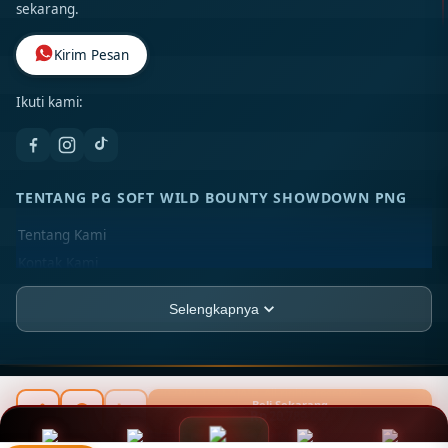
sekarang.
Kirim Pesan
Ikuti kami:
TENTANG PG SOFT WILD BOUNTY SHOWDOWN PNG
Tentang Kami
Kontak Kami
Lokasi Toko
Selengkapnya
FAQ
PT TISU-AJAIB
JL. Asia Raya Blok BB No. 12-A, Kel. Sukaramai II,
TISU-AJAIB ©
2026
PT TISU-AJAIB. All rights reserved.
Beli Sekarang
Kec. Medan Area, Kota Medan, Sumatera Utara, 20216
Rp 20.789.000
INFORMASI