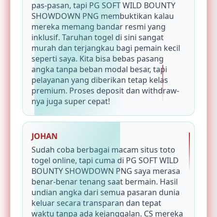
pas-pasan, tapi PG SOFT WILD BOUNTY
SHOWDOWN PNG membuktikan kalau
mereka memang bandar resmi yang
inklusif. Taruhan togel di sini sangat
murah dan terjangkau bagi pemain kecil
seperti saya. Kita bisa bebas pasang
angka tanpa beban modal besar, tapi
pelayanan yang diberikan tetap kelas
premium. Proses deposit dan withdraw-
nya juga super cepat!
JOHAN
Sudah coba berbagai macam situs toto
togel online, tapi cuma di PG SOFT WILD
BOUNTY SHOWDOWN PNG saya merasa
benar-benar tenang saat bermain. Hasil
undian angka dari semua pasaran dunia
keluar secara transparan dan tepat
waktu tanpa ada kejanggalan. CS mereka