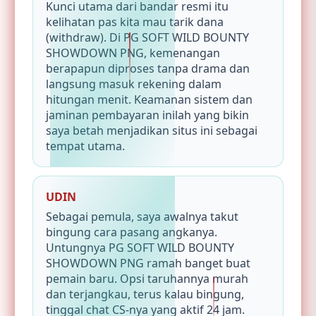
Kunci utama dari bandar resmi itu
kelihatan pas kita mau tarik dana
(withdraw). Di PG SOFT WILD BOUNTY
SHOWDOWN PNG, kemenangan
berapapun diproses tanpa drama dan
langsung masuk rekening dalam
hitungan menit. Keamanan sistem dan
jaminan pembayaran inilah yang bikin
saya betah menjadikan situs ini sebagai
tempat utama.
UDIN
Sebagai pemula, saya awalnya takut
bingung cara pasang angkanya.
Untungnya PG SOFT WILD BOUNTY
SHOWDOWN PNG ramah banget buat
pemain baru. Opsi taruhannya murah
dan terjangkau, terus kalau bingung,
tinggal chat CS-nya yang aktif 24 jam.