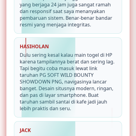
yang berjaga 24 jam juga sangat ramah
dan responsif saat saya menanyakan
pembaruan sistem. Benar-benar bandar
resmi yang menjaga integritas.
HASIHOLAN
Dulu sering kesal kalau main togel di HP
karena tampilannya berat dan sering lag.
Tapi begitu coba masuk lewat link
taruhan PG SOFT WILD BOUNTY
SHOWDOWN PNG, navigasinya lancar
banget. Desain situsnya modern, ringan,
dan pas di layar smartphone. Buat
taruhan sambil santai di kafe jadi jauh
lebih praktis dan seru.
JACK