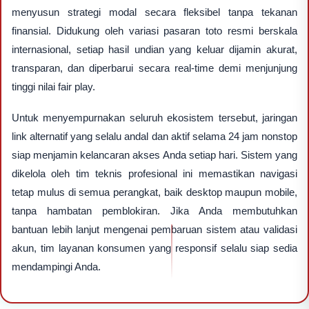
menyusun strategi modal secara fleksibel tanpa tekanan
finansial. Didukung oleh variasi pasaran toto resmi berskala
internasional, setiap hasil undian yang keluar dijamin akurat,
transparan, dan diperbarui secara real-time demi menjunjung
tinggi nilai fair play.
Untuk menyempurnakan seluruh ekosistem tersebut, jaringan
link alternatif yang selalu andal dan aktif selama 24 jam nonstop
siap menjamin kelancaran akses Anda setiap hari. Sistem yang
dikelola oleh tim teknis profesional ini memastikan navigasi
tetap mulus di semua perangkat, baik desktop maupun mobile,
tanpa hambatan pemblokiran. Jika Anda membutuhkan
bantuan lebih lanjut mengenai pembaruan sistem atau validasi
akun, tim layanan konsumen yang responsif selalu siap sedia
mendampingi Anda.