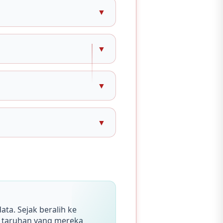
▼
termurah dan sangat
modal besar.
▼
 enkripsi data tingkat tinggi.
k ketiga.
▼
own-time. Selain itu, kami
 kapan saja dengan mulus.
▼
main dapat menikmati taruhan
me.
ta. Sejak beralih ke
nk taruhan yang mereka