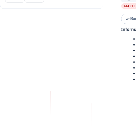
MASTE
Ba
Inform