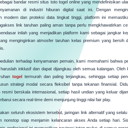
ebagai bandar resmi situs toto togel online yang mendefinisikan ula
amanan di industri hiburan digital saat ini. Dengan mengint
gan modern dan proteksi data tingkat tinggi, platform ini memastik
kses link taruhan paling aman tanpa perlu mengkhawatirkan cel
mendasar inilah yang menjadikan platform kami sebagai jangkar k
ang menginginkan atmosfer taruhan kelas premium yang bersih d
is.
pedulian terhadap kenyamanan pemain, kami memahami bahwa p
haruslah inklusif dan dapat dijangkau oleh semua kalangan. Oleh k
taruhan
togel
termurah dan paling terjangkau, sehingga setiap pen
un strategi modal secara fleksibel tanpa tekanan finansial. Did
o resmi berskala internasional, setiap hasil undian yang keluar dija
rbarui secara real-time demi menjunjung tinggi nilai fair play.
n seluruh ekosistem tersebut, jaringan link alternatif yang selalu
am nonstop siap menjamin kelancaran akses Anda setiap hari. S
eknis profesional ini memastikan navigasi tetap mulus di semua pera