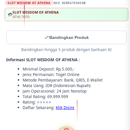
SLOT WISDOM OF ATHENA
SKU:
8S89G1554EGB
SLOT WISDOM OF ATHENA
💳
SITUS TOTO
Bandingkan Produk
Bandingkan hingga 5 produk dengan bantuan AI
Informasi SLOT WISDOM OF ATHENA :
Minimal Deposit: Rp.5.000,-
Jenis Permainan: Togel Online
Metode Pembayaran: Bank, QRIS, E-Wallet
Mata Uang: IDR (Indonesian Rupiah)
Jam Operasional: 24 Jam Nonstop
Total Rating: 69.999.999
Rating: ⭐⭐⭐⭐⭐
Daftar Sekarang:
Klik Disini