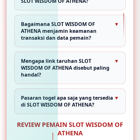
SLOT WISDOM OF ATHENA?
dan reputasi global untuk menyelenggarakan
taruhan togel yang transparan, jujur, dan adil
Kami berkomitmen memberikan layanan
bagi seluruh member.
yang inklusif. SLOT WISDOM OF ATHENA
Bagaimana SLOT WISDOM OF
▼
menyediakan nominal taruhan togel
ATHENA menjamin keamanan
termurah dan sangat terjangkau, sehingga
transaksi dan data pemain?
semua pemain dapat menikmati permainan
dan menyusun strategi tanpa kendala modal
Keamanan Anda adalah prioritas mutlak
besar.
kami. SLOT WISDOM OF ATHENA didukung
Mengapa link taruhan SLOT
▼
oleh infrastruktur jaringan modern dan
WISDOM OF ATHENA disebut paling
enkripsi data tingkat tinggi. Kami
handal?
memastikan setiap link taruhan yang Anda
akses 100% aman, privat, dan bebas dari
Karena sistem kami dikelola oleh tim teknis
gangguan pihak ketiga.
profesional yang memastikan server selalu
Pasaran togel apa saja yang tersedia
▼
aktif 24/7 tanpa down-time. Selain itu, kami
di SLOT WISDOM OF ATHENA?
selalu menyediakan link alternatif resmi yang
diperbarui secara berkala agar Anda bisa
SLOT WISDOM OF ATHENA menyediakan
mengakses akun kapan saja dengan mulus.
variasi pasaran toto resmi dan terlengkap
REVIEW PEMAIN SLOT WISDOM OF
yang diakui secara internasional. Pemain
ATHENA
dapat menikmati taruhan pada pasaran