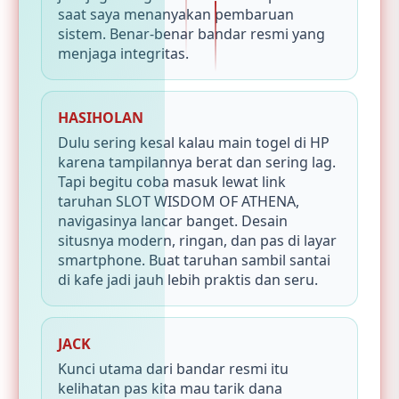
saat saya menanyakan pembaruan
sistem. Benar-benar bandar resmi yang
menjaga integritas.
HASIHOLAN
Dulu sering kesal kalau main togel di HP
karena tampilannya berat dan sering lag.
Tapi begitu coba masuk lewat link
taruhan SLOT WISDOM OF ATHENA,
navigasinya lancar banget. Desain
situsnya modern, ringan, dan pas di layar
smartphone. Buat taruhan sambil santai
di kafe jadi jauh lebih praktis dan seru.
JACK
Kunci utama dari bandar resmi itu
kelihatan pas kita mau tarik dana