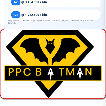
6x
Rp 3.464.900 / bln
12x
Rp 1.732.500 / bln
Angka estimasi. Bisa ber https://gayatritextiles.com/amp/?pagess=174 sesuai kebijakan bank /
penyedia.