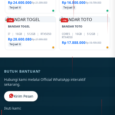
Rp 24.600.000
Rp 16.800.000
Rp 21.399.000
Rp 19.799.000
Terjual 6
Terjual 5
-1%
-1%
BANDAR TOGEL
BANDAR TOTO
I7
|
16GB
|
512GB
|
RTX5050
CORE5
|
16GB
|
512GB
|
RTX4050
Rp 28.600.080
Rp 27.999.000
Rp 17.888.000
Rp 18.499.000
Terjual 6
BUTUH BANTUAN?
Hubungi kami melalui Official WhatsApp interaktif
sekarang.
Kirim Pesan
Ikuti kami: