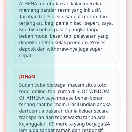
ATHENA membuktikan kalau mereka
memang bandar resmi yang inklusif.
Taruhan togel di sini sangat murah dan
terjangkau bagi pemain kecil seperti saya.
Kita bisa bebas pasang angka tanpa
beban modal besar, tapi pelayanan yang
diberikan tetap kelas premium. Proses
deposit dan withdraw-nya juga super
cepat!
JOHAN
Sudah coba berbagai macam situs toto
togel online, tapi cuma di SLOT WISDOM
OF ATHENA saya merasa benar-benar
tenang saat bermain. Hasil undian angka
dari semua pasaran dunia keluar secara
transparan dan tepat waktu tanpa ada
kejanggalan. CS mereka yang berjaga 24
jam juga sangat ramah dan responsif