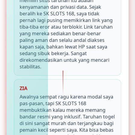
memilih situs taruhan itu adalah
kenyamanan dan privasi data. Sejak
beralih ke SK SLOTS 168, saya tidak
pernah lagi pusing memikirkan link yang
tiba-tiba eror atau terblokir. Link taruhan
yang mereka sediakan benar-benar
paling aman dan selalu andal diakses
kapan saja, bahkan lewat HP saat saya
sedang sibuk bekerja. Sangat
direkomendasikan untuk yang mencari
stabilitas.
ZIA
Awalnya sempat ragu karena modal saya
pas-pasan, tapi SK SLOTS 168
membuktikan kalau mereka memang
bandar resmi yang inklusif. Taruhan togel
di sini sangat murah dan terjangkau bagi
pemain kecil seperti saya. Kita bisa bebas