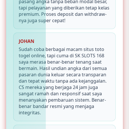
pasang angka tanpa beban modal besar,
tapi pelayanan yang diberikan tetap kelas
premium. Proses deposit dan withdraw-
nya juga super cepat!
JOHAN
Sudah coba berbagai macam situs toto
togel online, tapi cuma di SK SLOTS 168
saya merasa benar-benar tenang saat
bermain. Hasil undian angka dari semua
pasaran dunia keluar secara transparan
dan tepat waktu tanpa ada kejanggalan.
CS mereka yang berjaga 24 jam juga
sangat ramah dan responsif saat saya
menanyakan pembaruan sistem. Benar-
benar bandar resmi yang menjaga
integritas.