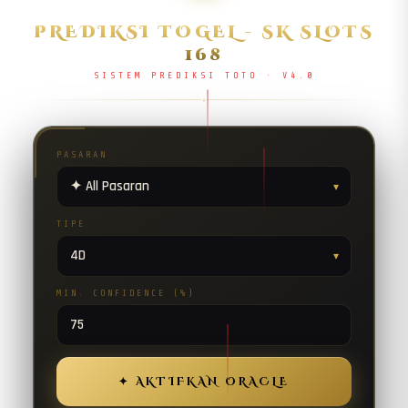
PREDIKSI TOGEL - SK SLOTS
168
SISTEM PREDIKSI TOTO · V4.0
✦
PASARAN
TIPE
MIN. CONFIDENCE (%)
✦ AKTIFKAN ORACLE