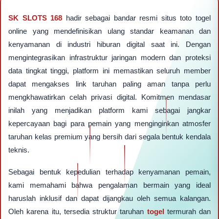
SK SLOTS 168
hadir sebagai bandar resmi situs toto togel
online yang mendefinisikan ulang standar keamanan dan
kenyamanan di industri hiburan digital saat ini. Dengan
mengintegrasikan infrastruktur jaringan modern dan proteksi
data tingkat tinggi, platform ini memastikan seluruh member
dapat mengakses link taruhan paling aman tanpa perlu
mengkhawatirkan celah privasi digital. Komitmen mendasar
inilah yang menjadikan platform kami sebagai jangkar
kepercayaan bagi para pemain yang menginginkan atmosfer
taruhan kelas premium yang bersih dari segala bentuk kendala
teknis.
Sebagai bentuk kepedulian terhadap kenyamanan pemain,
kami memahami bahwa pengalaman bermain yang ideal
haruslah inklusif dan dapat dijangkau oleh semua kalangan.
Oleh karena itu, tersedia struktur taruhan
togel
termurah dan