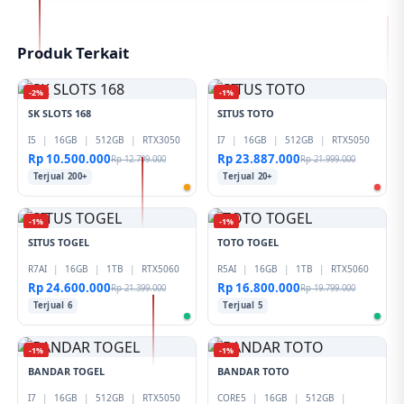
Produk Terkait
-2%
-1%
SK SLOTS 168
SITUS TOTO
I5
|
16GB
|
512GB
|
RTX3050
I7
|
16GB
|
512GB
|
RTX5050
Rp 10.500.000
Rp 23.887.000
Rp 12.799.000
Rp 21.999.000
Terjual 200+
Terjual 20+
-1%
-1%
SITUS TOGEL
TOTO TOGEL
R7AI
|
16GB
|
1TB
|
RTX5060
R5AI
|
16GB
|
1TB
|
RTX5060
Rp 24.600.000
Rp 16.800.000
Rp 21.399.000
Rp 19.799.000
Terjual 6
Terjual 5
-1%
-1%
BANDAR TOGEL
BANDAR TOTO
I7
|
16GB
|
512GB
|
RTX5050
CORE5
|
16GB
|
512GB
|