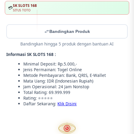
SK SLOTS 168
💳
SITUS TOTO
Bandingkan Produk
Bandingkan hingga 5 produk dengan bantuan AI
Informasi SK SLOTS 168 :
Minimal Deposit: Rp.5.000,-
Jenis Permainan: Togel Online
Metode Pembayaran: Bank, QRIS, E-Wallet
Mata Uang: IDR (Indonesian Rupiah)
Jam Operasional: 24 Jam Nonstop
Total Rating: 69.999.999
Rating: ⭐⭐⭐⭐⭐
Daftar Sekarang:
Klik Disini