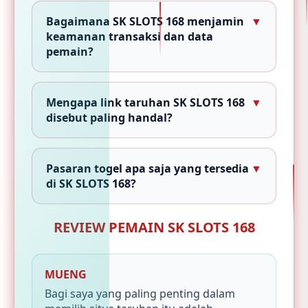
seluruh member.
yang inklusif. SK SLOTS 168 menyediakan
Bagaimana SK SLOTS 168 menjamin
▼
nominal taruhan togel termurah dan sangat
keamanan transaksi dan data
terjangkau, sehingga semua pemain dapat
pemain?
menikmati permainan dan menyusun
strategi tanpa kendala modal besar.
Keamanan Anda adalah prioritas mutlak
kami. SK SLOTS 168 didukung oleh
Mengapa link taruhan SK SLOTS 168
▼
infrastruktur jaringan modern dan enkripsi
disebut paling handal?
data tingkat tinggi. Kami memastikan setiap
link taruhan yang Anda akses 100% aman,
Karena sistem kami dikelola oleh tim teknis
privat, dan bebas dari gangguan pihak
profesional yang memastikan server selalu
ketiga.
Pasaran togel apa saja yang tersedia
▼
aktif 24/7 tanpa down-time. Selain itu, kami
di SK SLOTS 168?
selalu menyediakan link alternatif resmi yang
diperbarui secara berkala agar Anda bisa
SK SLOTS 168 menyediakan variasi pasaran
mengakses akun kapan saja dengan mulus.
toto resmi dan terlengkap yang diakui secara
REVIEW PEMAIN SK SLOTS 168
internasional. Pemain dapat menikmati
taruhan pada pasaran populer dunia dengan
jadwal result yang akurat, transparan, dan
MUENG
diperbarui secara real-time.
Bagi saya yang paling penting dalam