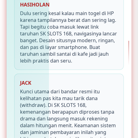
HASIHOLAN
Dulu sering kesal kalau main togel di HP
karena tampilannya berat dan sering lag.
Tapi begitu coba masuk lewat link
taruhan SK SLOTS 168, navigasinya lancar
banget. Desain situsnya modern, ringan,
dan pas di layar smartphone. Buat
taruhan sambil santai di kafe jadi jauh
lebih praktis dan seru.
JACK
Kunci utama dari bandar resmi itu
kelihatan pas kita mau tarik dana
(withdraw). Di SK SLOTS 168,
kemenangan berapapun diproses tanpa
drama dan langsung masuk rekening
dalam hitungan menit. Keamanan sistem
dan jaminan pembayaran inilah yang