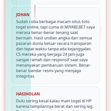
JOHAN
Sudah coba berbagai macam situs toto
togel online, tapi cuma di MIYABI.BET saya
merasa benar-benar tenang saat
bermain. Hasil undian angka dari semua
pasaran dunia keluar secara transparan
dan tepat waktu tanpa ada kejanggalan.
CS mereka yang berjaga 24 jam juga
sangat ramah dan responsif saat saya
menanyakan pembaruan sistem. Benar-
benar bandar resmi yang menjaga
integritas.
HASIHOLAN
Dulu sering kesal kalau main togel di HP
karena tampilannya berat dan sering lag.