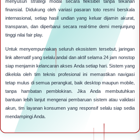
menyusun strategi modal secara fleksibel tanpa tekanan
finansial. Didukung oleh variasi pasaran toto resmi berskala
internasional, setiap hasil undian yang keluar dijamin akurat,
transparan, dan diperbarui secara real-time demi menjunjung
tinggi nilai fair play.
Untuk menyempurnakan seluruh ekosistem tersebut, jaringan
link alternatif yang selalu andal dan aktif selama 24 jam nonstop
siap menjamin kelancaran akses Anda setiap hari. Sistem yang
dikelola oleh tim teknis profesional ini memastikan navigasi
tetap mulus di semua perangkat, baik desktop maupun mobile,
tanpa hambatan pemblokiran. Jika Anda membutuhkan
bantuan lebih lanjut mengenai pembaruan sistem atau validasi
akun, tim layanan konsumen yang responsif selalu siap sedia
mendampingi Anda.