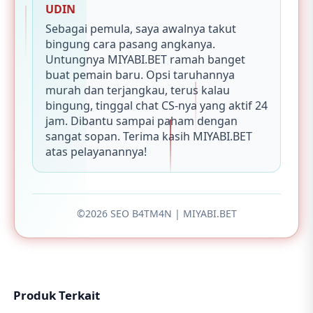
UDIN
Sebagai pemula, saya awalnya takut
bingung cara pasang angkanya.
Untungnya MIYABI.BET ramah banget
buat pemain baru. Opsi taruhannya
murah dan terjangkau, terus kalau
bingung, tinggal chat CS-nya yang aktif 24
jam. Dibantu sampai paham dengan
sangat sopan. Terima kasih MIYABI.BET
atas pelayanannya!
©2026 SEO B4TM4N | MIYABI.BET
Produk Terkait