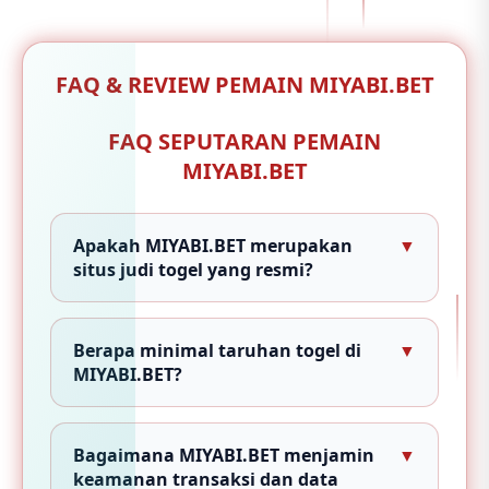
FAQ & REVIEW PEMAIN MIYABI.BET
FAQ SEPUTARAN PEMAIN
MIYABI.BET
Apakah MIYABI.BET merupakan
▼
situs judi togel yang resmi?
Ya, betul. MIYABI.BET beroperasi penuh
sebagai bandar resmi situs toto togel online.
Berapa minimal taruhan togel di
▼
Kami memiliki lisensi resmi dan reputasi
MIYABI.BET?
global untuk menyelenggarakan taruhan
togel yang transparan, jujur, dan adil bagi
Kami berkomitmen memberikan layanan
seluruh member.
yang inklusif. MIYABI.BET menyediakan
Bagaimana MIYABI.BET menjamin
▼
nominal taruhan togel termurah dan sangat
keamanan transaksi dan data
terjangkau, sehingga semua pemain dapat