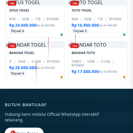
-1%
-1%
SITUS TOGEL
TOTO TOGEL
R7AI
|
16GB
|
1TB
|
RTX5060
R5AI
|
16GB
|
1TB
|
RTX5060
Rp 24.600.000
Rp 16.800.000
Rp 21.399.000
Rp 19.799.000
Terjual 6
Terjual 5
-1%
-1%
BANDAR TOGEL
BANDAR TOTO
I7
|
16GB
|
512GB
|
RTX5050
CORE5
|
16GB
|
512GB
|
RTX4050
Rp 28.600.080
Rp 27.999.000
Rp 17.888.000
Rp 18.499.000
Terjual 6
BUTUH BANTUAN?
Hubungi kami melalui Official WhatsApp interaktif
sekarang.