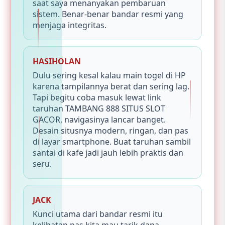
saat saya menanyakan pembaruan
sistem. Benar-benar bandar resmi yang
menjaga integritas.
HASIHOLAN
Dulu sering kesal kalau main togel di HP
karena tampilannya berat dan sering lag.
Tapi begitu coba masuk lewat link
taruhan TAMBANG 888 SITUS SLOT
GACOR, navigasinya lancar banget.
Desain situsnya modern, ringan, dan pas
di layar smartphone. Buat taruhan sambil
santai di kafe jadi jauh lebih praktis dan
seru.
JACK
Kunci utama dari bandar resmi itu