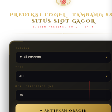
PREDIKSI TOGEL - TAMBANG 8
SITUS SLOT GACOR
SISTEM PREDIKSI TOTO · V4.0
✦
PASARAN
TIPE
MIN. CONFIDENCE (%)
✦ AKTIFKAN ORACLE