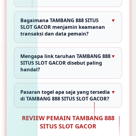
taruhan togel yang transparan, jujur, dan adil
Kami berkomitmen memberikan layanan
bagi seluruh member.
yang inklusif. TAMBANG 888 SITUS SLOT
Bagaimana TAMBANG 888 SITUS
▼
GACOR menyediakan nominal taruhan togel
SLOT GACOR menjamin keamanan
termurah dan sangat terjangkau, sehingga
transaksi dan data pemain?
semua pemain dapat menikmati permainan
dan menyusun strategi tanpa kendala modal
Keamanan Anda adalah prioritas mutlak
besar.
kami. TAMBANG 888 SITUS SLOT GACOR
Mengapa link taruhan TAMBANG 888
▼
didukung oleh infrastruktur jaringan modern
SITUS SLOT GACOR disebut paling
dan enkripsi data tingkat tinggi. Kami
handal?
memastikan setiap link taruhan yang Anda
akses 100% aman, privat, dan bebas dari
Karena sistem kami dikelola oleh tim teknis
gangguan pihak ketiga.
profesional yang memastikan server selalu
Pasaran togel apa saja yang tersedia
▼
aktif 24/7 tanpa down-time. Selain itu, kami
di TAMBANG 888 SITUS SLOT GACOR?
selalu menyediakan link alternatif resmi yang
diperbarui secara berkala agar Anda bisa
TAMBANG 888 SITUS SLOT GACOR
mengakses akun kapan saja dengan mulus.
menyediakan variasi pasaran toto resmi dan
REVIEW PEMAIN TAMBANG 888
terlengkap yang diakui secara internasional.
SITUS SLOT GACOR
Pemain dapat menikmati taruhan pada
pasaran populer dunia dengan jadwal result