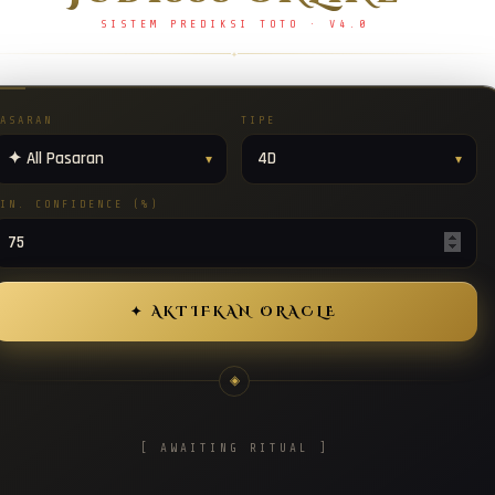
SISTEM PREDIKSI TOTO · V4.0
✦
ASARAN
TIPE
IN. CONFIDENCE (%)
✦ AKTIFKAN ORACLE
◈
[ AWAITING RITUAL ]