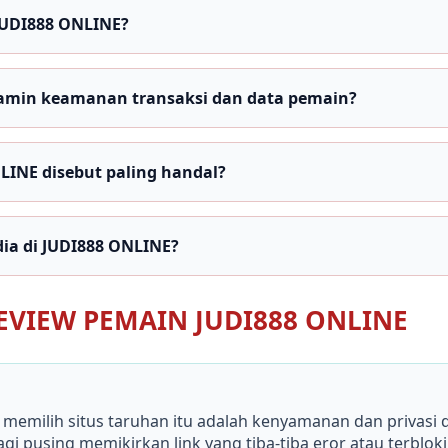
togel yang transparan, jujur, dan adil bagi seluruh member.
JUDI888 ONLINE?
yang inklusif. JUDI888 ONLINE menyediakan nominal taruhan t
pat menikmati permainan dan menyusun strategi tanpa kendala 
min keamanan transaksi dan data pemain?
 kami. JUDI888 ONLINE didukung oleh infrastruktur jaringan mod
ruhan yang Anda akses 100% aman, privat, dan bebas dari ganggu
LINE disebut paling handal?
knis profesional yang memastikan server selalu aktif 24/7 tanpa d
mi yang diperbarui secara berkala agar Anda bisa mengakses akun
dia di JUDI888 ONLINE?
saran toto resmi dan terlengkap yang diakui secara internasion
an jadwal result yang akurat, transparan, dan diperbarui secara
EVIEW PEMAIN JUDI888 ONLINE
memilih situs taruhan itu adalah kenyamanan dan privasi da
gi pusing memikirkan link yang tiba-tiba eror atau terblok