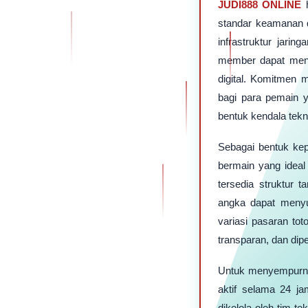
JUDI888 ONLINE
h
standar keamanan d
infrastruktur jarin
member dapat menga
digital. Komitmen 
bagi para pemain y
bentuk kendala tekn
Sebagai bentuk ke
bermain yang ideal 
tersedia struktur 
angka dapat menyus
variasi pasaran tot
transparan, dan dipe
Untuk menyempurnaka
aktif selama 24 j
dikelola oleh tim t