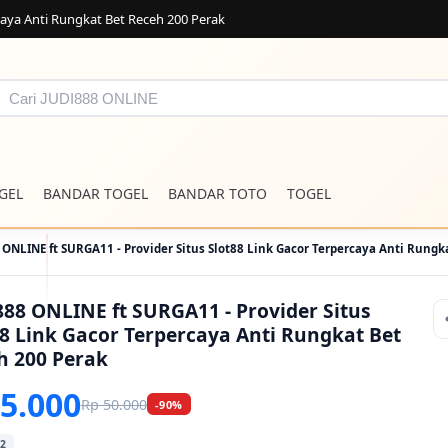
caya Anti Rungkat Bet Receh 200 Perak
GEL
BANDAR TOGEL
BANDAR TOTO
TOGEL
 ONLINE ft SURGA11 - Provider Situs Slot88 Link Gacor Terpercaya Anti Rungk
888 ONLINE ft SURGA11 - Provider Situs
88 Link Gacor Terpercaya Anti Rungkat Bet
h 200 Perak
5.000
Rp 50.000
-90%
 2