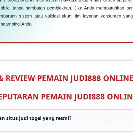
bile, tanpa hambatan pemblokiran. Jika Anda membutuhkan bant
embaruan sistem atau validasi akun, tim layanan konsumen yang
endampingi Anda.
& REVIEW PEMAIN JUDI888 ONLIN
EPUTARAN PEMAIN JUDI888 ONLIN
situs judi togel yang resmi?
nuh sebagai bandar resmi situs toto togel online. Kami memiliki 