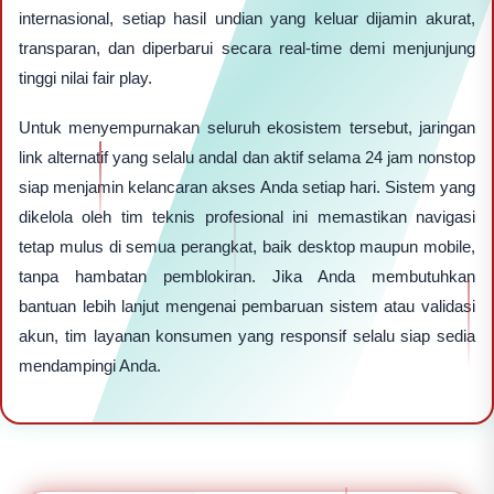
internasional, setiap hasil undian yang keluar dijamin akurat,
transparan, dan diperbarui secara real-time demi menjunjung
tinggi nilai fair play.
Untuk menyempurnakan seluruh ekosistem tersebut, jaringan
link alternatif yang selalu andal dan aktif selama 24 jam nonstop
siap menjamin kelancaran akses Anda setiap hari. Sistem yang
dikelola oleh tim teknis profesional ini memastikan navigasi
tetap mulus di semua perangkat, baik desktop maupun mobile,
tanpa hambatan pemblokiran. Jika Anda membutuhkan
bantuan lebih lanjut mengenai pembaruan sistem atau validasi
akun, tim layanan konsumen yang responsif selalu siap sedia
mendampingi Anda.