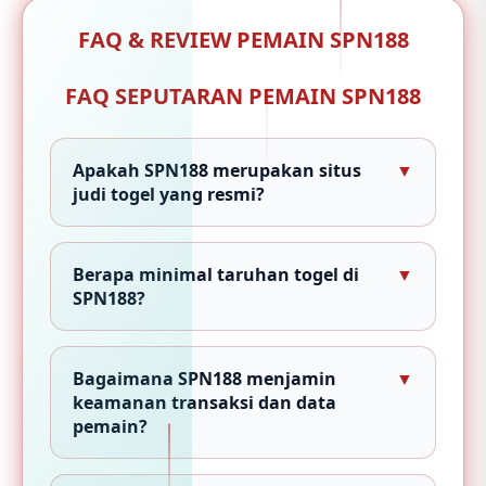
FAQ & REVIEW PEMAIN SPN188
FAQ SEPUTARAN PEMAIN SPN188
Apakah SPN188 merupakan situs
▼
judi togel yang resmi?
Ya, betul. SPN188 beroperasi penuh sebagai
bandar resmi situs toto togel online. Kami
Berapa minimal taruhan togel di
▼
memiliki lisensi resmi dan reputasi global
SPN188?
untuk menyelenggarakan taruhan togel yang
transparan, jujur, dan adil bagi seluruh
Kami berkomitmen memberikan layanan
member.
yang inklusif. SPN188 menyediakan nominal
Bagaimana SPN188 menjamin
▼
taruhan togel termurah dan sangat
keamanan transaksi dan data
terjangkau, sehingga semua pemain dapat
pemain?
menikmati permainan dan menyusun
strategi tanpa kendala modal besar.
Keamanan Anda adalah prioritas mutlak