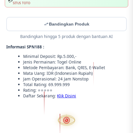
💳
SITUS TOTO
Bandingkan Produk
Bandingkan hingga 5 produk dengan bantuan AI
Informasi SPN188 :
Minimal Deposit: Rp.5.000,-
Jenis Permainan: Togel Online
Metode Pembayaran: Bank, QRIS, E-Wallet
Mata Uang: IDR (Indonesian Rupiah)
Jam Operasional: 24 Jam Nonstop
Total Rating: 69.999.999
Rating: ⭐⭐⭐⭐⭐
Daftar Sekarang:
Klik Disini