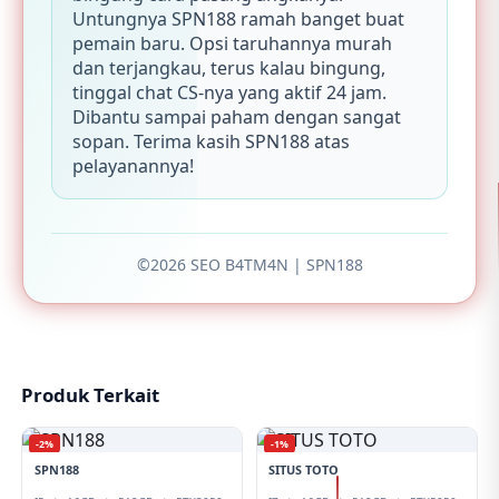
Untungnya SPN188 ramah banget buat
pemain baru. Opsi taruhannya murah
dan terjangkau, terus kalau bingung,
tinggal chat CS-nya yang aktif 24 jam.
Dibantu sampai paham dengan sangat
sopan. Terima kasih SPN188 atas
pelayanannya!
©2026 SEO B4TM4N | SPN188
Produk Terkait
-2%
-1%
SPN188
SITUS TOTO