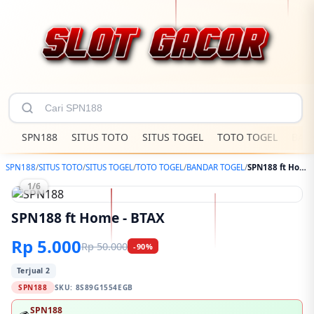
SPN188
SITUS TOTO
SITUS TOGEL
TOTO TOGEL
BAN
SPN188
/
SITUS TOTO
/
SITUS TOGEL
/
TOTO TOGEL
/
BANDAR TOGEL
/
SPN188 ft Home - BTAX
1/6
SPN188 ft Home - BTAX
Rp 5.000
Rp 50.000
-90%
Terjual 2
SPN188
SKU:
8S89G1554EGB
SPN188