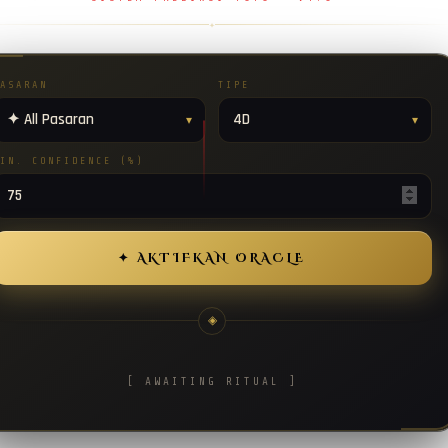
✦
ASARAN
TIPE
IN. CONFIDENCE (%)
✦ AKTIFKAN ORACLE
◈
[ AWAITING RITUAL ]