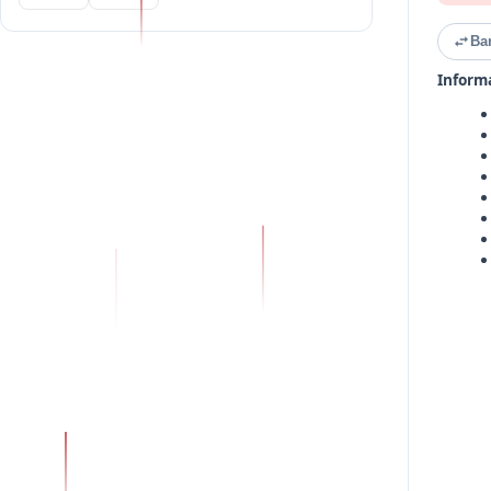
Ba
Inform