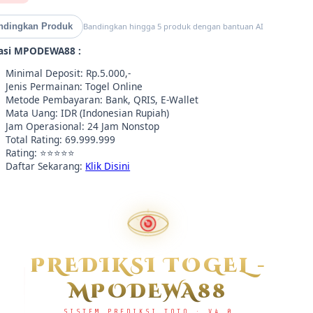
ndingkan Produk
Bandingkan hingga 5 produk dengan bantuan AI
asi MPODEWA88 :
Minimal Deposit: Rp.5.000,-
Jenis Permainan: Togel Online
Metode Pembayaran: Bank, QRIS, E-Wallet
Mata Uang: IDR (Indonesian Rupiah)
Jam Operasional: 24 Jam Nonstop
Total Rating: 69.999.999
Rating: ⭐⭐⭐⭐⭐
Daftar Sekarang:
Klik Disini
PREDIKSI TOGEL -
MPODEWA88
SISTEM PREDIKSI TOTO · V4.0