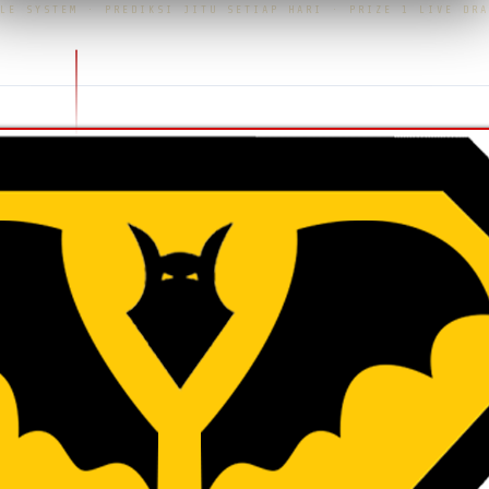
LE SYSTEM · PREDIKSI JITU SETIAP HARI · PRIZE 1 LIVE DRA