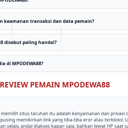
i MPODEWA88?
 yang inklusif. MPODEWA88 menyediakan nominal taruhan toge
pat menikmati permainan dan menyusun strategi tanpa kendala 
keamanan transaksi dan data pemain?
 kami. MPODEWA88 didukung oleh infrastruktur jaringan modern 
ruhan yang Anda akses 100% aman, privat, dan bebas dari ganggu
 disebut paling handal?
knis profesional yang memastikan server selalu aktif 24/7 tanpa d
mi yang diperbarui secara berkala agar Anda bisa mengakses akun
edia di MPODEWA88?
 toto resmi dan terlengkap yang diakui secara internasional.
an jadwal result yang akurat, transparan, dan diperbarui secara
REVIEW PEMAIN MPODEWA88
memilih situs taruhan itu adalah kenyamanan dan privasi da
using memikirkan link yang tiba-tiba eror atau terblokir.
n selalu andal diakses kapan saja, bahkan lewat HP saat s