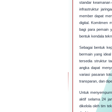
standar keamanan d
infrastruktur jarin
member dapat menga
digital. Komitmen 
bagi para pemain y
bentuk kendala tekn
Sebagai bentuk ke
bermain yang ideal 
tersedia struktur 
angka dapat menyus
variasi pasaran tot
transparan, dan dipe
Untuk menyempurnaka
aktif selama 24 j
dikelola oleh tim t