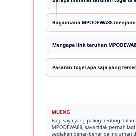
Berapa minimal taruhan togel d
Kami berkomitmen memberikan layanan
terjangkau, sehingga semua pemain da
Bagaimana MPODEWA88 menjamin 
Keamanan Anda adalah prioritas mutlak
tinggi. Kami memastikan setiap link ta
Mengapa link taruhan MPODEWA88
Karena sistem kami dikelola oleh tim te
selalu menyediakan link alternatif res
Pasaran togel apa saja yang ters
MPODEWA88 menyediakan variasi pasaran
taruhan pada pasaran populer dunia deng
MUENG
Bagi saya yang paling penting dalam 
MPODEWA88, saya tidak pernah lagi p
sediakan benar-benar paling aman da