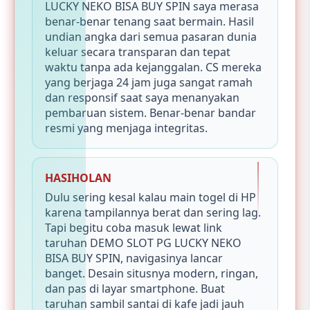
LUCKY NEKO BISA BUY SPIN saya merasa
benar-benar tenang saat bermain. Hasil
undian angka dari semua pasaran dunia
keluar secara transparan dan tepat
waktu tanpa ada kejanggalan. CS mereka
yang berjaga 24 jam juga sangat ramah
dan responsif saat saya menanyakan
pembaruan sistem. Benar-benar bandar
resmi yang menjaga integritas.
HASIHOLAN
Dulu sering kesal kalau main togel di HP
karena tampilannya berat dan sering lag.
Tapi begitu coba masuk lewat link
taruhan DEMO SLOT PG LUCKY NEKO
BISA BUY SPIN, navigasinya lancar
banget. Desain situsnya modern, ringan,
dan pas di layar smartphone. Buat
taruhan sambil santai di kafe jadi jauh