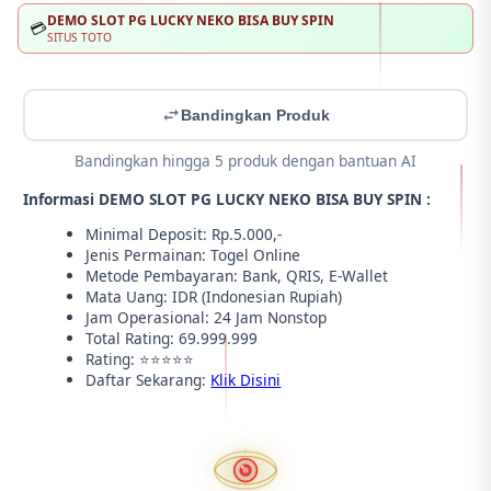
DEMO SLOT PG LUCKY NEKO BISA BUY SPIN
💳
SITUS TOTO
Bandingkan Produk
Bandingkan hingga 5 produk dengan bantuan AI
Informasi DEMO SLOT PG LUCKY NEKO BISA BUY SPIN :
Minimal Deposit: Rp.5.000,-
Jenis Permainan: Togel Online
Metode Pembayaran: Bank, QRIS, E-Wallet
Mata Uang: IDR (Indonesian Rupiah)
Jam Operasional: 24 Jam Nonstop
Total Rating: 69.999.999
Rating: ⭐⭐⭐⭐⭐
Daftar Sekarang:
Klik Disini