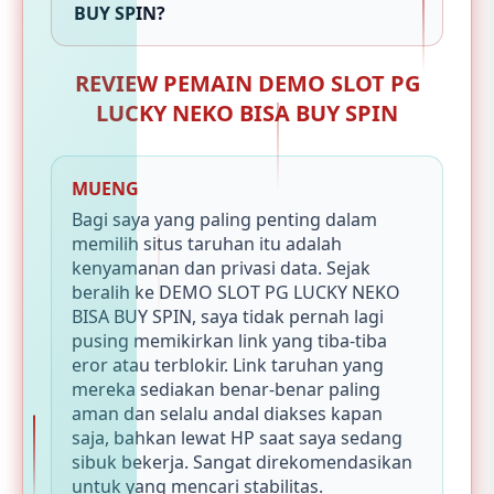
BUY SPIN?
diperbarui secara berkala agar Anda bisa
mengakses akun kapan saja dengan mulus.
DEMO SLOT PG LUCKY NEKO BISA BUY SPIN
menyediakan variasi pasaran toto resmi dan
REVIEW PEMAIN DEMO SLOT PG
terlengkap yang diakui secara internasional.
LUCKY NEKO BISA BUY SPIN
Pemain dapat menikmati taruhan pada
pasaran populer dunia dengan jadwal result
yang akurat, transparan, dan diperbarui
MUENG
secara real-time.
Bagi saya yang paling penting dalam
memilih situs taruhan itu adalah
kenyamanan dan privasi data. Sejak
beralih ke DEMO SLOT PG LUCKY NEKO
BISA BUY SPIN, saya tidak pernah lagi
pusing memikirkan link yang tiba-tiba
eror atau terblokir. Link taruhan yang
mereka sediakan benar-benar paling
aman dan selalu andal diakses kapan
saja, bahkan lewat HP saat saya sedang
sibuk bekerja. Sangat direkomendasikan
untuk yang mencari stabilitas.