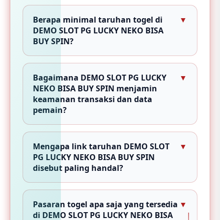
Ya, betul. DEMO SLOT PG LUCKY NEKO BISA
BUY SPIN beroperasi penuh sebagai bandar
Berapa minimal taruhan togel di
▼
resmi situs toto togel online. Kami memiliki
DEMO SLOT PG LUCKY NEKO BISA
lisensi resmi dan reputasi global untuk
BUY SPIN?
menyelenggarakan taruhan togel yang
transparan, jujur, dan adil bagi seluruh
Kami berkomitmen memberikan layanan
member.
yang inklusif. DEMO SLOT PG LUCKY NEKO
Bagaimana DEMO SLOT PG LUCKY
▼
BISA BUY SPIN menyediakan nominal
NEKO BISA BUY SPIN menjamin
taruhan togel termurah dan sangat
keamanan transaksi dan data
terjangkau, sehingga semua pemain dapat
menikmati permainan dan menyusun
pemain?
strategi tanpa kendala modal besar.
Keamanan Anda adalah prioritas mutlak
kami. DEMO SLOT PG LUCKY NEKO BISA BUY
Mengapa link taruhan DEMO SLOT
▼
SPIN didukung oleh infrastruktur jaringan
PG LUCKY NEKO BISA BUY SPIN
modern dan enkripsi data tingkat tinggi.
disebut paling handal?
Kami memastikan setiap link taruhan yang
Anda akses 100% aman, privat, dan bebas
Karena sistem kami dikelola oleh tim teknis
dari gangguan pihak ketiga.
profesional yang memastikan server selalu
Pasaran togel apa saja yang tersedia
▼
aktif 24/7 tanpa down-time. Selain itu, kami
di DEMO SLOT PG LUCKY NEKO BISA
selalu menyediakan link alternatif resmi yang