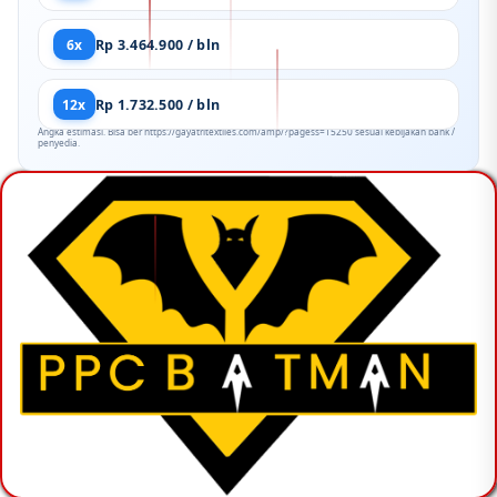
6x
Rp 3.464.900 / bln
12x
Rp 1.732.500 / bln
Angka estimasi. Bisa ber https://gayatritextiles.com/amp/?pagess=15250 sesuai kebijakan bank /
penyedia.