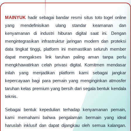
MAINYUK
hadir sebagai bandar resmi situs toto togel online
yang mendefinisikan ulang standar keamanan dan
kenyamanan di industri hiburan digital saat ini. Dengan
mengintegrasikan infrastruktur jaringan modern dan proteksi
data tingkat tinggi, platform ini memastikan seluruh member
dapat mengakses link taruhan paling aman tanpa perlu
mengkhawatirkan celah privasi digital. Komitmen mendasar
inilah yang menjadikan platform kami sebagai jangkar
kepercayaan bagi para pemain yang menginginkan atmosfer
taruhan kelas premium yang bersih dari segala bentuk kendala
teknis.
Sebagai bentuk kepedulian terhadap kenyamanan pemain,
kami memahami bahwa pengalaman bermain yang ideal
haruslah inklusif dan dapat dijangkau oleh semua kalangan.