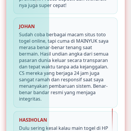
nya juga super cepat!
JOHAN
Sudah coba berbagai macam situs toto
togel online, tapi cuma di MAINYUK saya
merasa benar-benar tenang saat
bermain. Hasil undian angka dari semua
pasaran dunia keluar secara transparan
dan tepat waktu tanpa ada kejanggalan.
CS mereka yang berjaga 24 jam juga
sangat ramah dan responsif saat saya
menanyakan pembaruan sistem. Benar-
benar bandar resmi yang menjaga
integritas.
HASIHOLAN
Dulu sering kesal kalau main togel di HP