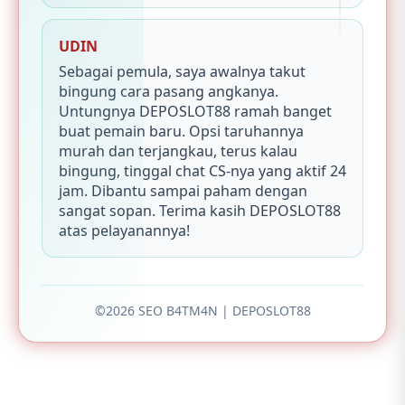
UDIN
Sebagai pemula, saya awalnya takut
bingung cara pasang angkanya.
Untungnya DEPOSLOT88 ramah banget
buat pemain baru. Opsi taruhannya
murah dan terjangkau, terus kalau
bingung, tinggal chat CS-nya yang aktif 24
jam. Dibantu sampai paham dengan
sangat sopan. Terima kasih DEPOSLOT88
atas pelayanannya!
©2026 SEO B4TM4N | DEPOSLOT88