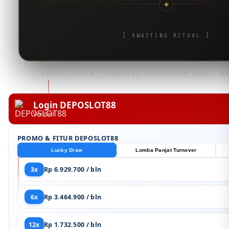
◈
[ AWAITING RITUAL ]
ORACLE SYSTEM · PREDIKSI JITU SETIAP HARI · P
Login DEPOSLOT88
Verified
PROMO & FITUR DEPOSLOT88
Lucky Draw
Lomba Panjat Turnover
3x
Rp 6.929.700 / bln
6x
Rp 3.464.900 / bln
12x
Rp 1.732.500 / bln