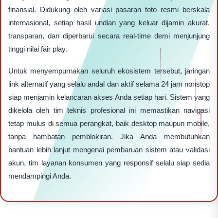
finansial. Didukung oleh variasi pasaran toto resmi berskala
internasional, setiap hasil undian yang keluar dijamin akurat,
transparan, dan diperbarui secara real-time demi menjunjung
tinggi nilai fair play.
Untuk menyempurnakan seluruh ekosistem tersebut, jaringan
link alternatif yang selalu andal dan aktif selama 24 jam nonstop
siap menjamin kelancaran akses Anda setiap hari. Sistem yang
dikelola oleh tim teknis profesional ini memastikan navigasi
tetap mulus di semua perangkat, baik desktop maupun mobile,
tanpa hambatan pemblokiran. Jika Anda membutuhkan
bantuan lebih lanjut mengenai pembaruan sistem atau validasi
akun, tim layanan konsumen yang responsif selalu siap sedia
mendampingi Anda.