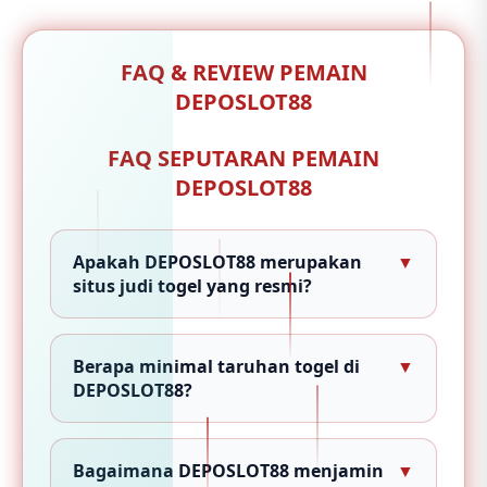
FAQ & REVIEW PEMAIN
DEPOSLOT88
FAQ SEPUTARAN PEMAIN
DEPOSLOT88
Apakah DEPOSLOT88 merupakan
▼
situs judi togel yang resmi?
Ya, betul. DEPOSLOT88 beroperasi penuh
sebagai bandar resmi situs toto togel online.
Berapa minimal taruhan togel di
▼
Kami memiliki lisensi resmi dan reputasi
DEPOSLOT88?
global untuk menyelenggarakan taruhan
togel yang transparan, jujur, dan adil bagi
Kami berkomitmen memberikan layanan
seluruh member.
yang inklusif. DEPOSLOT88 menyediakan
Bagaimana DEPOSLOT88 menjamin
▼
nominal taruhan togel termurah dan sangat