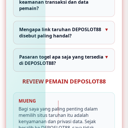
keamanan transaksi dan data
terjangkau, sehingga semua pemain dapat
pemain?
menikmati permainan dan menyusun
strategi tanpa kendala modal besar.
Keamanan Anda adalah prioritas mutlak
kami. DEPOSLOT88 didukung oleh
Mengapa link taruhan DEPOSLOT88
▼
infrastruktur jaringan modern dan enkripsi
disebut paling handal?
data tingkat tinggi. Kami memastikan setiap
link taruhan yang Anda akses 100% aman,
Karena sistem kami dikelola oleh tim teknis
privat, dan bebas dari gangguan pihak
profesional yang memastikan server selalu
ketiga.
Pasaran togel apa saja yang tersedia
▼
aktif 24/7 tanpa down-time. Selain itu, kami
di DEPOSLOT88?
selalu menyediakan link alternatif resmi yang
diperbarui secara berkala agar Anda bisa
DEPOSLOT88 menyediakan variasi pasaran
mengakses akun kapan saja dengan mulus.
toto resmi dan terlengkap yang diakui secara
REVIEW PEMAIN DEPOSLOT88
internasional. Pemain dapat menikmati
taruhan pada pasaran populer dunia dengan
jadwal result yang akurat, transparan, dan
MUENG
diperbarui secara real-time.
Bagi saya yang paling penting dalam
memilih situs taruhan itu adalah
kenyamanan dan privasi data. Sejak
beralih ke DEPOSLOT88, saya tidak