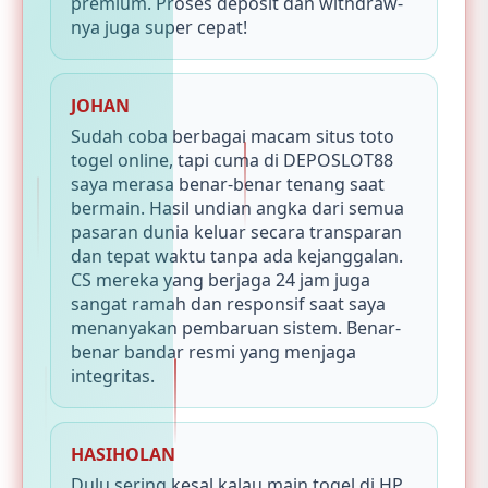
premium. Proses deposit dan withdraw-
nya juga super cepat!
JOHAN
Sudah coba berbagai macam situs toto
togel online, tapi cuma di DEPOSLOT88
saya merasa benar-benar tenang saat
bermain. Hasil undian angka dari semua
pasaran dunia keluar secara transparan
dan tepat waktu tanpa ada kejanggalan.
CS mereka yang berjaga 24 jam juga
sangat ramah dan responsif saat saya
menanyakan pembaruan sistem. Benar-
benar bandar resmi yang menjaga
integritas.
HASIHOLAN
Dulu sering kesal kalau main togel di HP