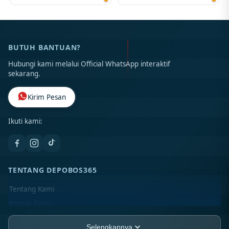
BUTUH BANTUAN?
Hubungi kami melalui Official WhatsApp interaktif
sekarang.
Kirim Pesan
Ikuti kami:
TENTANG DEPOBOS365
Tentang Kami
Kontak Kami
Lokasi Toko
Selengkapnya