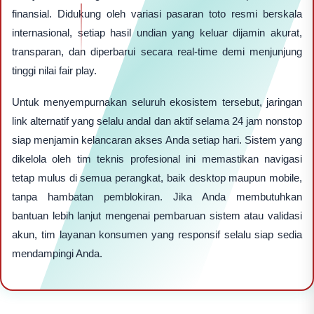
finansial. Didukung oleh variasi pasaran toto resmi berskala
internasional, setiap hasil undian yang keluar dijamin akurat,
transparan, dan diperbarui secara real-time demi menjunjung
tinggi nilai fair play.
Untuk menyempurnakan seluruh ekosistem tersebut, jaringan
link alternatif yang selalu andal dan aktif selama 24 jam nonstop
siap menjamin kelancaran akses Anda setiap hari. Sistem yang
dikelola oleh tim teknis profesional ini memastikan navigasi
tetap mulus di semua perangkat, baik desktop maupun mobile,
tanpa hambatan pemblokiran. Jika Anda membutuhkan
bantuan lebih lanjut mengenai pembaruan sistem atau validasi
akun, tim layanan konsumen yang responsif selalu siap sedia
mendampingi Anda.