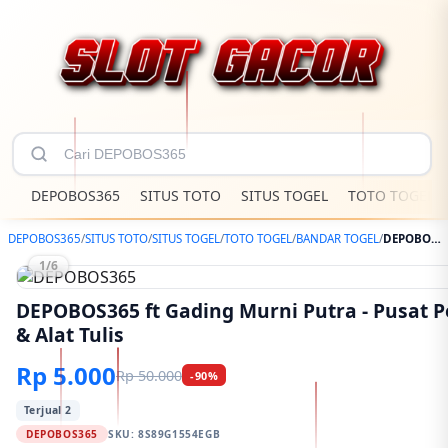
DEPOBOS365
SITUS TOTO
SITUS TOGEL
TOTO TOGEL
DEPOBOS365
/
SITUS TOTO
/
SITUS TOGEL
/
TOTO TOGEL
/
BANDAR TOGEL
/
DEPOBOS365 ft Gading Murni Putra - Pusat Perlengkapan Kantor & Alat Tulis
1/6
DEPOBOS365 ft Gading Murni Putra - Pusat 
& Alat Tulis
Rp 5.000
Rp 50.000
-90%
Terjual 2
DEPOBOS365
SKU:
8S89G1554EGB