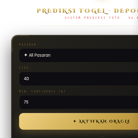
PREDIKSI TOGEL - DEP
SISTEM PREDIKSI TOTO · V4.
✦
PASARAN
TIPE
MIN. CONFIDENCE (%)
✦ AKTIFKAN ORACLE