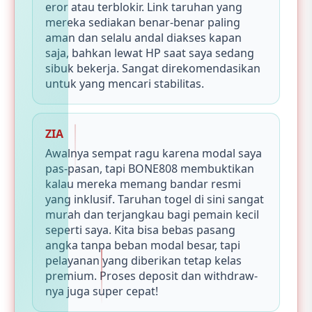
eror atau terblokir. Link taruhan yang
mereka sediakan benar-benar paling
aman dan selalu andal diakses kapan
saja, bahkan lewat HP saat saya sedang
sibuk bekerja. Sangat direkomendasikan
untuk yang mencari stabilitas.
ZIA
Awalnya sempat ragu karena modal saya
pas-pasan, tapi BONE808 membuktikan
kalau mereka memang bandar resmi
yang inklusif. Taruhan togel di sini sangat
murah dan terjangkau bagi pemain kecil
seperti saya. Kita bisa bebas pasang
angka tanpa beban modal besar, tapi
pelayanan yang diberikan tetap kelas
premium. Proses deposit dan withdraw-
nya juga super cepat!