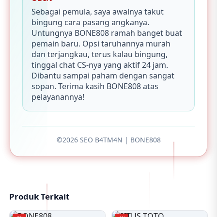
Sebagai pemula, saya awalnya takut
bingung cara pasang angkanya.
Untungnya BONE808 ramah banget buat
pemain baru. Opsi taruhannya murah
dan terjangkau, terus kalau bingung,
tinggal chat CS-nya yang aktif 24 jam.
Dibantu sampai paham dengan sangat
sopan. Terima kasih BONE808 atas
pelayanannya!
©2026 SEO B4TM4N | BONE808
Produk Terkait