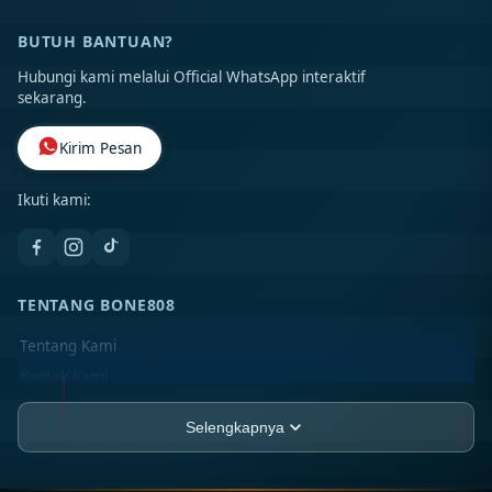
BUTUH BANTUAN?
Hubungi kami melalui Official WhatsApp interaktif
sekarang.
Kirim Pesan
Ikuti kami:
TENTANG BONE808
Tentang Kami
Kontak Kami
Lokasi Toko
Selengkapnya
FAQ
PT TISU-AJAIB