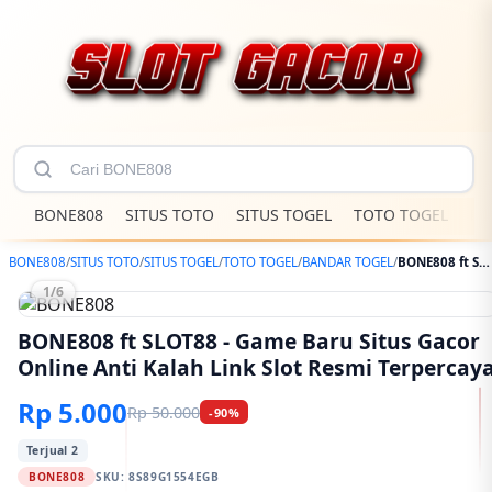
BONE808
SITUS TOTO
SITUS TOGEL
TOTO TOGEL
BA
BONE808
/
SITUS TOTO
/
SITUS TOGEL
/
TOTO TOGEL
/
BANDAR TOGEL
/
BONE808 ft SLOT88 - Game Baru Situs Gacor Online Anti Kalah Link Slot Resmi Terpercaya
1/6
BONE808 ft SLOT88 - Game Baru Situs Gacor
Online Anti Kalah Link Slot Resmi Terpercay
Rp 5.000
Rp 50.000
-90%
Terjual 2
BONE808
SKU:
8S89G1554EGB