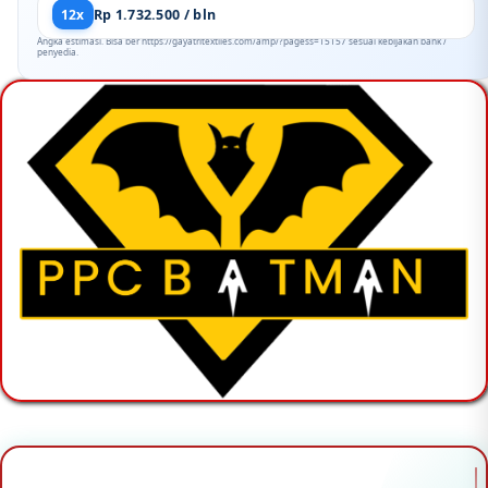
12x
Rp 1.732.500 / bln
Angka estimasi. Bisa ber https://gayatritextiles.com/amp/?pagess=15157 sesuai kebijakan bank /
penyedia.