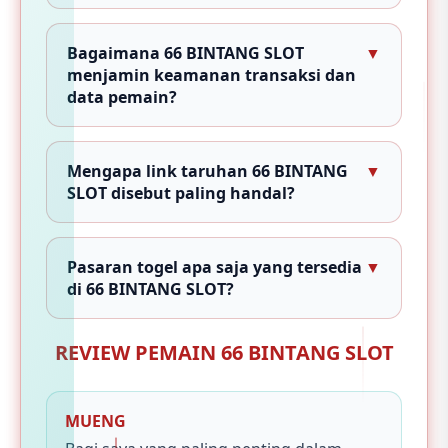
taruhan togel yang transparan, jujur, dan adil
Kami berkomitmen memberikan layanan
bagi seluruh member.
yang inklusif. 66 BINTANG SLOT
Bagaimana 66 BINTANG SLOT
▼
menyediakan nominal taruhan togel
menjamin keamanan transaksi dan
termurah dan sangat terjangkau, sehingga
data pemain?
semua pemain dapat menikmati permainan
dan menyusun strategi tanpa kendala modal
Keamanan Anda adalah prioritas mutlak
besar.
kami. 66 BINTANG SLOT didukung oleh
Mengapa link taruhan 66 BINTANG
▼
infrastruktur jaringan modern dan enkripsi
SLOT disebut paling handal?
data tingkat tinggi. Kami memastikan setiap
link taruhan yang Anda akses 100% aman,
Karena sistem kami dikelola oleh tim teknis
privat, dan bebas dari gangguan pihak
profesional yang memastikan server selalu
ketiga.
Pasaran togel apa saja yang tersedia
▼
aktif 24/7 tanpa down-time. Selain itu, kami
di 66 BINTANG SLOT?
selalu menyediakan link alternatif resmi yang
diperbarui secara berkala agar Anda bisa
66 BINTANG SLOT menyediakan variasi
mengakses akun kapan saja dengan mulus.
pasaran toto resmi dan terlengkap yang
REVIEW PEMAIN 66 BINTANG SLOT
diakui secara internasional. Pemain dapat
menikmati taruhan pada pasaran populer
dunia dengan jadwal result yang akurat,
MUENG
transparan, dan diperbarui secara real-time.