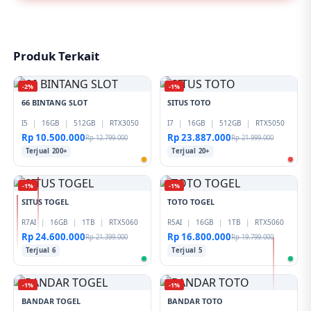
Produk Terkait
-2%
-1%
66 BINTANG SLOT
SITUS TOTO
I5
|
16GB
|
512GB
|
RTX3050
I7
|
16GB
|
512GB
|
RTX5050
Rp 10.500.000
Rp 23.887.000
Rp 12.799.000
Rp 21.999.000
Terjual 200+
Terjual 20+
-1%
-1%
SITUS TOGEL
TOTO TOGEL
R7AI
|
16GB
|
1TB
|
RTX5060
R5AI
|
16GB
|
1TB
|
RTX5060
Rp 24.600.000
Rp 16.800.000
Rp 21.399.000
Rp 19.799.000
Terjual 6
Terjual 5
-1%
-1%
BANDAR TOGEL
BANDAR TOTO