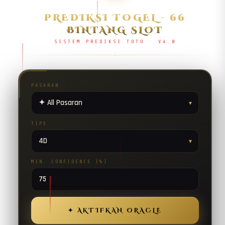
PREDIKSI TOGEL - 66
BINTANG SLOT
SISTEM PREDIKSI TOTO · V4.0
✦
PASARAN
TIPE
MIN. CONFIDENCE (%)
✦ AKTIFKAN ORACLE