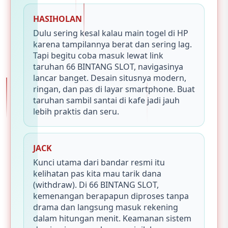
HASIHOLAN
Dulu sering kesal kalau main togel di HP
karena tampilannya berat dan sering lag.
Tapi begitu coba masuk lewat link
taruhan 66 BINTANG SLOT, navigasinya
lancar banget. Desain situsnya modern,
ringan, dan pas di layar smartphone. Buat
taruhan sambil santai di kafe jadi jauh
lebih praktis dan seru.
JACK
Kunci utama dari bandar resmi itu
kelihatan pas kita mau tarik dana
(withdraw). Di 66 BINTANG SLOT,
kemenangan berapapun diproses tanpa
drama dan langsung masuk rekening
dalam hitungan menit. Keamanan sistem