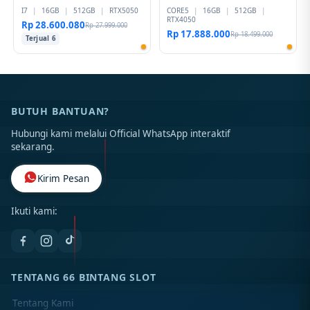
I7
|
16GB
|
512GB
|
RTX5050
CORE5
|
16GB
|
512GB
|
RTX4050
Rp 28.600.080
Rp 27.999.000
Rp 17.888.000
Rp 18.499.000
Terjual 6
BUTUH BANTUAN?
Hubungi kami melalui Official WhatsApp interaktif
sekarang.
Kirim Pesan
Ikuti kami:
TENTANG 66 BINTANG SLOT
Tentang Kami