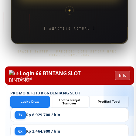
◈
[ AWAITING RITUAL ]
ORACLE SYSTEM · PREDIKSI JITU SETIAP HARI ·
PRIZE 1 LIVE DRAW
Login 66 BINTANG SLOT
Info
Verified
PROMO & FITUR 66 BINTANG SLOT
Lomba Panjat
Lucky Draw
Prediksi Togel
Turnover
3x
Rp 6.929.700 / bln
6x
Rp 3.464.900 / bln