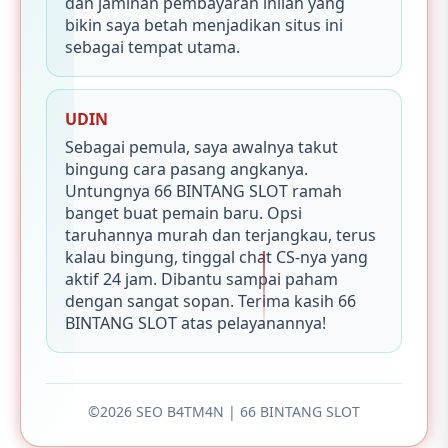
dan jaminan pembayaran inilah yang
bikin saya betah menjadikan situs ini
sebagai tempat utama.
UDIN
Sebagai pemula, saya awalnya takut
bingung cara pasang angkanya.
Untungnya 66 BINTANG SLOT ramah
banget buat pemain baru. Opsi
taruhannya murah dan terjangkau, terus
kalau bingung, tinggal chat CS-nya yang
aktif 24 jam. Dibantu sampai paham
dengan sangat sopan. Terima kasih 66
BINTANG SLOT atas pelayanannya!
©2026 SEO B4TM4N | 66 BINTANG SLOT