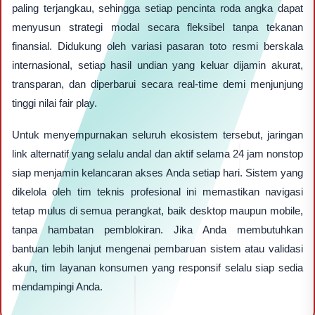
paling terjangkau, sehingga setiap pencinta roda angka dapat
menyusun strategi modal secara fleksibel tanpa tekanan
finansial. Didukung oleh variasi pasaran toto resmi berskala
internasional, setiap hasil undian yang keluar dijamin akurat,
transparan, dan diperbarui secara real-time demi menjunjung
tinggi nilai fair play.
Untuk menyempurnakan seluruh ekosistem tersebut, jaringan
link alternatif yang selalu andal dan aktif selama 24 jam nonstop
siap menjamin kelancaran akses Anda setiap hari. Sistem yang
dikelola oleh tim teknis profesional ini memastikan navigasi
tetap mulus di semua perangkat, baik desktop maupun mobile,
tanpa hambatan pemblokiran. Jika Anda membutuhkan
bantuan lebih lanjut mengenai pembaruan sistem atau validasi
akun, tim layanan konsumen yang responsif selalu siap sedia
mendampingi Anda.