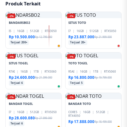
Produk Terkait
-2%
-1%
BANDARSBO2
SITUS TOTO
I5
|
16GB
|
512GB
|
RTX3050
I7
|
16GB
|
512GB
|
RTX5050
Rp 10.500.000
Rp 23.887.000
Rp 12.799.000
Rp 21.999.000
Terjual 200+
Terjual 20+
-1%
-1%
SITUS TOGEL
TOTO TOGEL
R7AI
|
16GB
|
1TB
|
RTX5060
R5AI
|
16GB
|
1TB
|
RTX5060
Rp 24.600.000
Rp 16.800.000
Rp 21.399.000
Rp 19.799.000
Terjual 6
Terjual 5
-1%
-1%
BANDAR TOGEL
BANDAR TOTO
I7
|
16GB
|
512GB
|
RTX5050
CORE5
|
16GB
|
512GB
|
RTX4050
Rp 28.600.080
Rp 27.999.000
Rp 17.888.000
Rp 18.499.000
Terjual 6