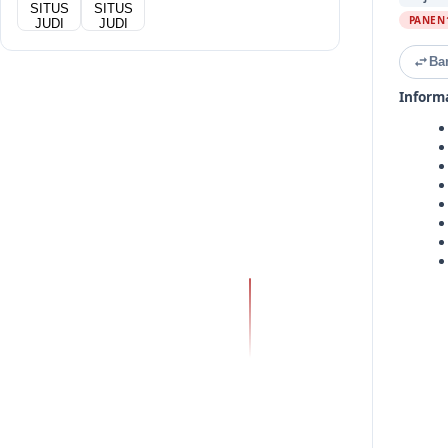
PANEN1
Ba
Inform