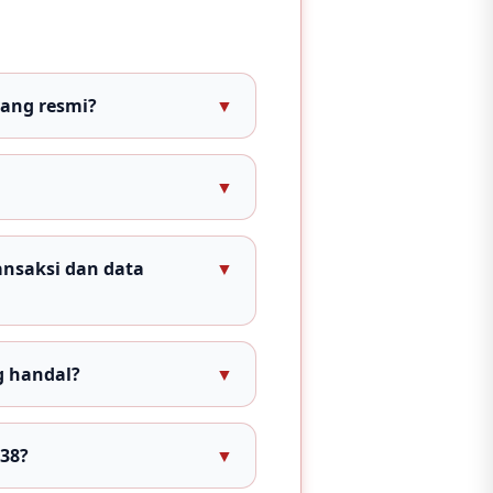
ang resmi?
▼
itus toto togel online. Kami
 dan adil bagi seluruh
▼
NEN138 menyediakan nominal
 menyusun strategi tanpa
nsaksi dan data
▼
ukung oleh infrastruktur
s 100% aman, privat, dan bebas
g handal?
▼
own-time. Selain itu, kami
 kapan saja dengan mulus.
138?
▼