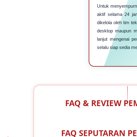
Untuk menyempurnaka
aktif selama 24 j
dikelola oleh tim t
desktop maupun mo
lanjut mengenai p
selalu siap sedia m
FAQ & REVIEW PE
FAQ SEPUTARAN PE