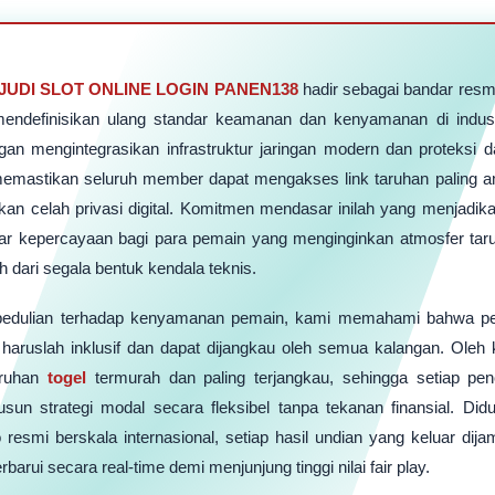
JUDI SLOT ONLINE LOGIN PANEN138
hadir sebagai bandar resmi
mendefinisikan ulang standar keamanan dan kenyamanan di indust
engan mengintegrasikan infrastruktur jaringan modern dan proteksi d
ni memastikan seluruh member dapat mengakses link taruhan paling 
an celah privasi digital. Komitmen mendasar inilah yang menjadika
ar kepercayaan bagi para pemain yang menginginkan atmosfer tar
 dari segala bentuk kendala teknis.
pedulian terhadap kenyamanan pemain, kami memahami bahwa p
haruslah inklusif dan dapat dijangkau oleh semua kalangan. Oleh k
taruhan
togel
termurah dan paling terjangkau, sehingga setiap pen
un strategi modal secara fleksibel tanpa tekanan finansial. Did
o resmi berskala internasional, setiap hasil undian yang keluar dija
rbarui secara real-time demi menjunjung tinggi nilai fair play.