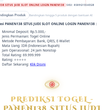
38 SITUS JUDI SLOT ONLINE LOGIN PANEN138
SKU:
8S89G1554EGB
ndingkan Produk
Bandingkan hingga 5 produk dengan bantuan AI
asi PANEN138 SITUS JUDI SLOT ONLINE LOGIN PANEN138 :
Minimal Deposit: Rp.5.000,-
Jenis Permainan: Togel Online
Metode Pembayaran: Bank, QRIS, E-Wallet
Mata Uang: IDR (Indonesian Rupiah)
Jam Operasional: 24 Jam Nonstop
Total Rating: 69.999.999
Rating: ⭐⭐⭐⭐⭐
Daftar Sekarang:
Klik Disini
PREDIKSI TOGEL -
PANEN138 SITUS JUDI