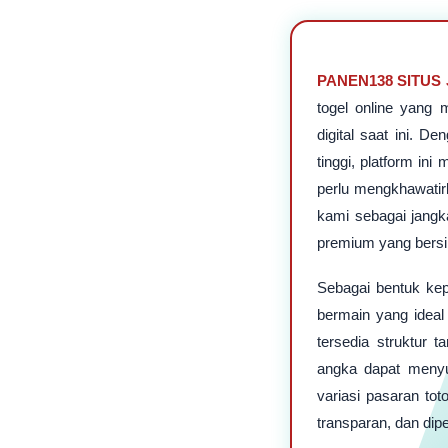
PANEN138 SITUS 
togel online yang 
digital saat ini. D
tinggi, platform i
perlu mengkhawatirk
kami sebagai jangk
premium yang bersih
Sebagai bentuk ke
bermain yang ideal 
tersedia struktur 
angka dapat menyus
variasi pasaran tot
transparan, dan dipe