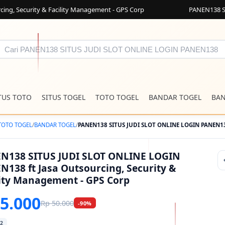
ng, Security & Facility Management - GPS Corp
PANEN138 S
TUS TOTO
SITUS TOGEL
TOTO TOGEL
BANDAR TOGEL
BAN
TOTO TOGEL
/
BANDAR TOGEL
/
PANEN138 SITUS JUDI SLOT ONLINE LOGIN PANEN138 
N138 SITUS JUDI SLOT ONLINE LOGIN
N138 ft Jasa Outsourcing, Security &
lity Management - GPS Corp
5.000
Rp 50.000
-90%
 2