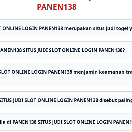
PANEN138
 ONLINE LOGIN PANEN138 merupakan situs judi togel y
NLINE LOGIN PANEN138 beroperasi penuh sebagai bandar resmi s
bal untuk menyelenggarakan taruhan togel yang transparan, jujur,
 PANEN138 SITUS JUDI SLOT ONLINE LOGIN PANEN138?
n yang inklusif. PANEN138 SITUS JUDI SLOT ONLINE LOGIN PA
rjangkau, sehingga semua pemain dapat menikmati permainan dan
SLOT ONLINE LOGIN PANEN138 menjamin keamanan tra
k kami. PANEN138 SITUS JUDI SLOT ONLINE LOGIN PANEN138 did
kat tinggi. Kami memastikan setiap link taruhan yang Anda akse
ITUS JUDI SLOT ONLINE LOGIN PANEN138 disebut palin
knis profesional yang memastikan server selalu aktif 24/7 tanpa d
mi yang diperbarui secara berkala agar Anda bisa mengakses akun
edia di PANEN138 SITUS JUDI SLOT ONLINE LOGIN PANEN