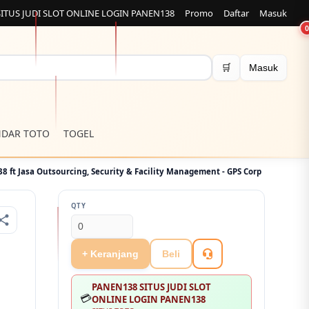
ITUS JUDI SLOT ONLINE LOGIN PANEN138
Promo
Daftar
Masuk
0
🛒
Masuk
DAR TOTO
TOGEL
ft Jasa Outsourcing, Security & Facility Management - GPS Corp
QTY
+ Keranjang
Beli
PANEN138 SITUS JUDI SLOT
💳
ONLINE LOGIN PANEN138