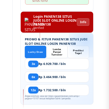
SITUS TOTO
Login PANEN138 SITUS
JUDI SLOT ONLINE LOGIN
Info
PANEN138
Verified
PROMO & FITUR PANEN138 SITUS JUDI
SLOT ONLINE LOGIN PANEN138
Lomba
Prediksi
Lucky Draw
Panjat
Togel
Turnover
3x
Rp 6.929.700 / bln
6x
Rp 3.464.900 / bln
12x
Rp 1.732.500 / bln
Angka estimasi. Bisa ber https://gayatritextiles.com/amp/?
pagess=15107 sesuai kebijakan bank / penyedia.