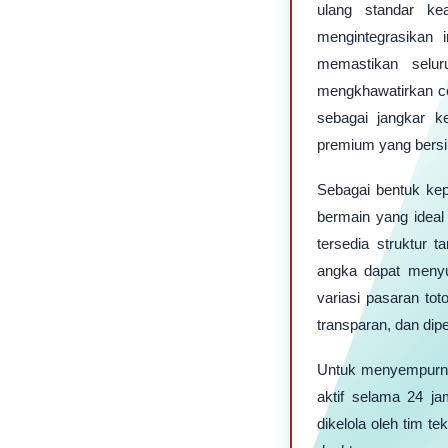
ulang standar ke
mengintegrasikan i
memastikan selu
mengkhawatirkan ce
sebagai jangkar k
premium yang bersih
Sebagai bentuk ke
bermain yang ideal 
tersedia struktur 
angka dapat menyus
variasi pasaran tot
transparan, dan dipe
Untuk menyempurnaka
aktif selama 24 j
dikelola oleh tim t