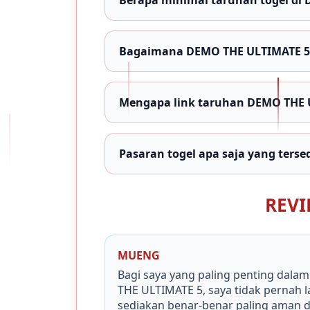
Berapa minimal taruhan togel di
Kami berkomitmen memberikan layanan
sangat terjangkau, sehingga semua pem
Bagaimana DEMO THE ULTIMATE 5
Keamanan Anda adalah prioritas mutlak
tingkat tinggi. Kami memastikan setiap
Mengapa link taruhan DEMO THE U
Karena sistem kami dikelola oleh tim te
selalu menyediakan link alternatif res
Pasaran togel apa saja yang ters
DEMO THE ULTIMATE 5 menyediakan varia
menikmati taruhan pada pasaran populer
REVI
MUENG
Bagi saya yang paling penting dalam
THE ULTIMATE 5, saya tidak pernah la
sediakan benar-benar paling aman da