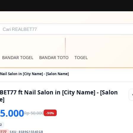
BANDAR TOGEL
BANDAR TOTO
TOGEL
Nail Salon in [City Name] - [Salon Name]
ET77 ft Nail Salon in [City Name] - [Salon
e]
5.000
Rp 50.000
-90%
 2
ET77
SKU:
8S89G1554EGB