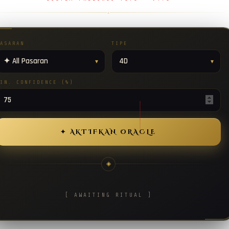
✦
ASARAN
TIPE
IN. CONFIDENCE (%)
✦ AKTIFKAN ORACLE
◈
[ AWAITING RITUAL ]