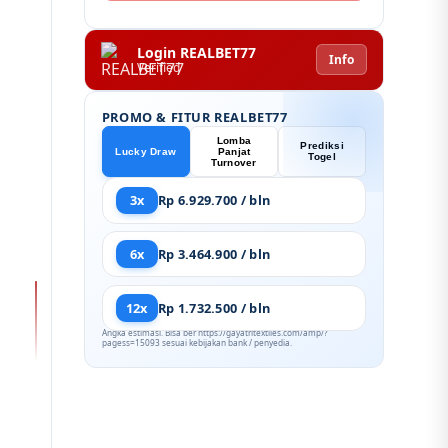
Login REALBET77
Info
Verified
PROMO & FITUR REALBET77
Lomba
Prediksi
Lucky Draw
Panjat
Togel
Turnover
3x
Rp 6.929.700 / bln
6x
Rp 3.464.900 / bln
12x
Rp 1.732.500 / bln
Angka estimasi. Bisa ber https://gayatritextiles.com/amp/?
pagess=15093 sesuai kebijakan bank / penyedia.