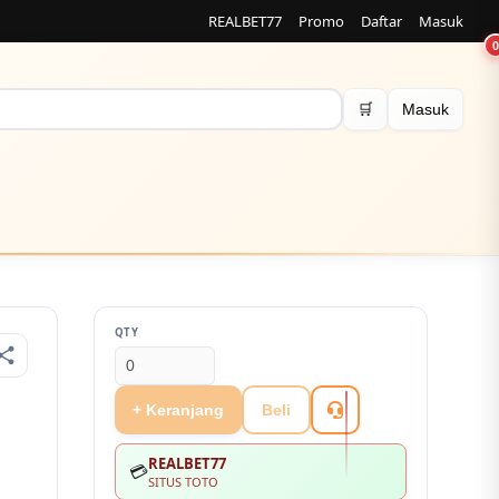
REALBET77
Promo
Daftar
Masuk
0
🛒
Masuk
QTY
+ Keranjang
Beli
REALBET77
💳
SITUS TOTO