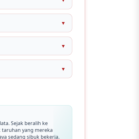
▼
termurah dan sangat
modal besar.
▼
an enkripsi data tingkat
an pihak ketiga.
▼
own-time. Selain itu, kami
 kapan saja dengan mulus.
▼
emain dapat menikmati taruhan
me.
ta. Sejak beralih ke
ink taruhan yang mereka
aya sedang sibuk bekerja.