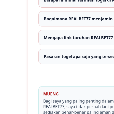
Berapa minimal taruhan togel di
Kami berkomitmen memberikan layanan 
terjangkau, sehingga semua pemain da
Bagaimana REALBET77 menjamin 
Keamanan Anda adalah prioritas mutlak 
tinggi. Kami memastikan setiap link ta
Mengapa link taruhan REALBET77 
Karena sistem kami dikelola oleh tim te
selalu menyediakan link alternatif res
Pasaran togel apa saja yang terse
REALBET77 menyediakan variasi pasaran
pada pasaran populer dunia dengan jadwa
MUENG
Bagi saya yang paling penting dalam 
REALBET77, saya tidak pernah lagi pu
sediakan benar-benar paling aman da