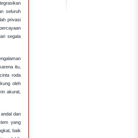
egrasikan
an seluruh
ah privasi
epercayaan
ari segala
engalaman
arena itu,
cinta roda
ukung oleh
min akurat,
 andal dan
istem yang
ngkat, baik