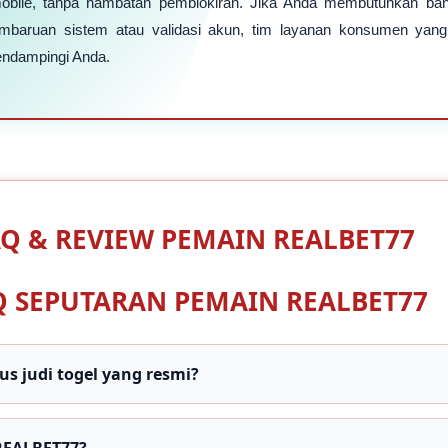
bile, tanpa hambatan pemblokiran. Jika Anda membutuhkan bant
embaruan sistem atau validasi akun, tim layanan konsumen yang
endampingi Anda.
AQ & REVIEW PEMAIN REALBET77
Q SEPUTARAN PEMAIN REALBET77
s judi togel yang resmi?
ebagai bandar resmi situs toto togel online. Kami memiliki lisen
ang transparan, jujur, dan adil bagi seluruh member.