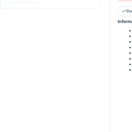
Ba
Inform