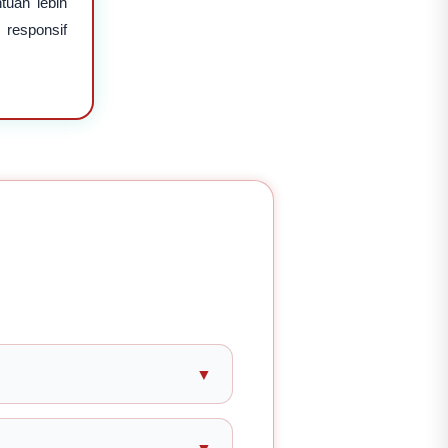
uan lebih
 responsif
▼
si resmi dan reputasi global