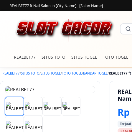
REALBET77 ft Nail Salon in [City Name] - [Salon Name]
REALBET77
SITUS TOTO
SITUS TOGEL
TOTO TOGEL
REALBET77
/
SITUS TOTO
/
SITUS TOGEL
/
TOTO TOGEL
/
BANDAR TOGEL
/
REALBET77 ft 
REALB
Nam
Rp 
Terjual
REALB