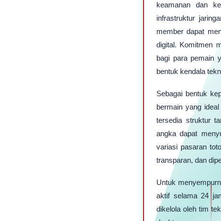
keamanan dan keny
infrastruktur jarin
member dapat menga
digital. Komitmen 
bagi para pemain y
bentuk kendala tekn
Sebagai bentuk ke
bermain yang ideal 
tersedia struktur 
angka dapat menyus
variasi pasaran tot
transparan, dan dipe
Untuk menyempurnaka
aktif selama 24 j
dikelola oleh tim t