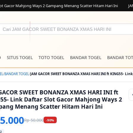
ot Gacor Mahjong Ways 2 Gampang Menang Scatter Hitam Hari Ini
JA
O
SITUS TOGEL
TOTO TOGEL
BANDAR TOGEL
BANDAR TO
EL
/
BANDAR TOGEL
/
GACOR SWEET BONANZA XMAS HARI INI ft
55- Link Daftar Slot Gacor Mahjong Ways 2
ang Menang Scatter Hitam Hari Ini
5.000
Rp 50.000
-90%
 2