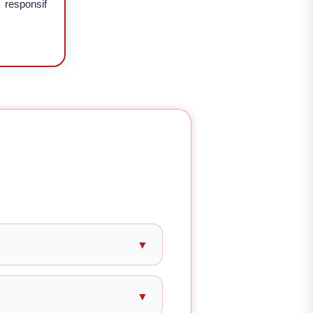
 responsif
▼
resmi dan reputasi global untuk
▼