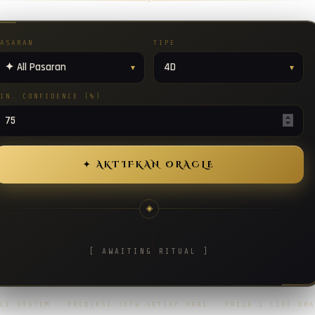
✦
ASARAN
TIPE
IN. CONFIDENCE (%)
✦ AKTIFKAN ORACLE
◈
[ AWAITING RITUAL ]
LE SYSTEM · PREDIKSI JITU SETIAP HARI · PRIZE 1 LIVE DRA