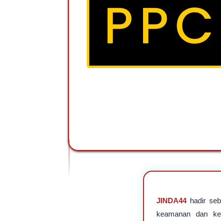
JINDA44
hadir seba
keamanan dan keny