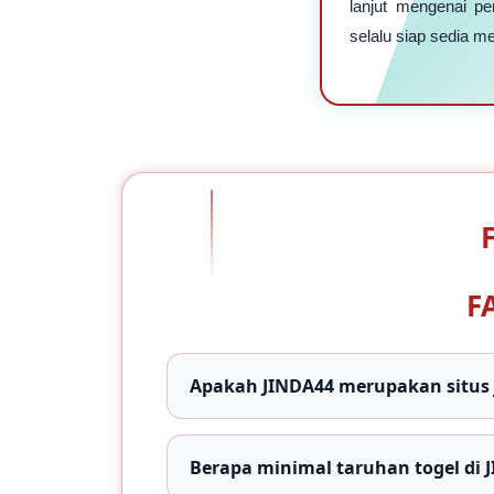
lanjut mengenai p
selalu siap sedia m
F
Apakah JINDA44 merupakan situs j
Ya, betul. JINDA44 beroperasi penuh seb
menyelenggarakan taruhan togel yang tr
Berapa minimal taruhan togel di 