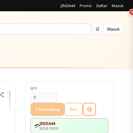
JINDA44
Promo
Daftar
Masuk
0
🛒
Masuk
QTY
+ Keranjang
Beli
JINDA44
💳
SITUS TOTO