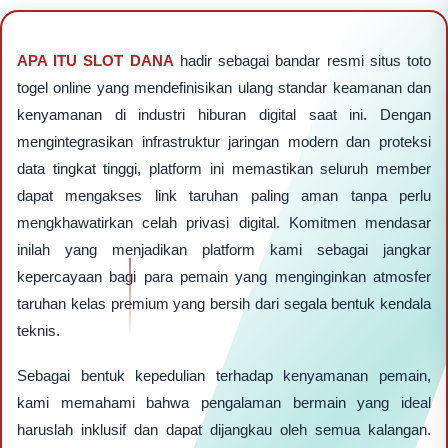
APA ITU SLOT DANA
hadir sebagai bandar resmi situs toto
togel online yang mendefinisikan ulang standar keamanan dan
kenyamanan di industri hiburan digital saat ini. Dengan
mengintegrasikan infrastruktur jaringan modern dan proteksi
data tingkat tinggi, platform ini memastikan seluruh member
dapat mengakses link taruhan paling aman tanpa perlu
mengkhawatirkan celah privasi digital. Komitmen mendasar
inilah yang menjadikan platform kami sebagai jangkar
kepercayaan bagi para pemain yang menginginkan atmosfer
taruhan kelas premium yang bersih dari segala bentuk kendala
teknis.
Sebagai bentuk kepedulian terhadap kenyamanan pemain,
kami memahami bahwa pengalaman bermain yang ideal
haruslah inklusif dan dapat dijangkau oleh semua kalangan.