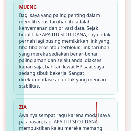
transparan, dan diperbarui secara real-time.
MUENG
Bagi saya yang paling penting dalam
memilih situs taruhan itu adalah
kenyamanan dan privasi data. Sejak
beralih ke APA ITU SLOT DANA, saya tidak
pernah lagi pusing memikirkan link yang
tiba-tiba eror atau terblokir. Link taruhan
yang mereka sediakan benar-benar
paling aman dan selalu andal diakses
kapan saja, bahkan lewat HP saat saya
sedang sibuk bekerja. Sangat
direkomendasikan untuk yang mencari
stabilitas.
ZIA
Awalnya sempat ragu karena modal saya
pas-pasan, tapi APA ITU SLOT DANA
membuktikan kalau mereka memang