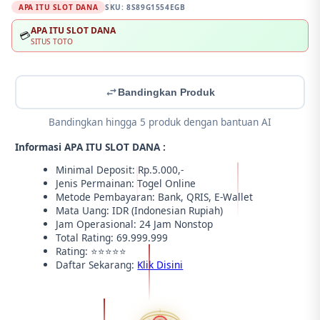
APA ITU SLOT DANA
SKU:
8S89G1554EGB
APA ITU SLOT DANA
💳
SITUS TOTO
Bandingkan Produk
Bandingkan hingga 5 produk dengan bantuan AI
Informasi APA ITU SLOT DANA :
Minimal Deposit: Rp.5.000,-
Jenis Permainan: Togel Online
Metode Pembayaran: Bank, QRIS, E-Wallet
Mata Uang: IDR (Indonesian Rupiah)
Jam Operasional: 24 Jam Nonstop
Total Rating: 69.999.999
Rating: ⭐⭐⭐⭐⭐
Daftar Sekarang:
Klik Disini