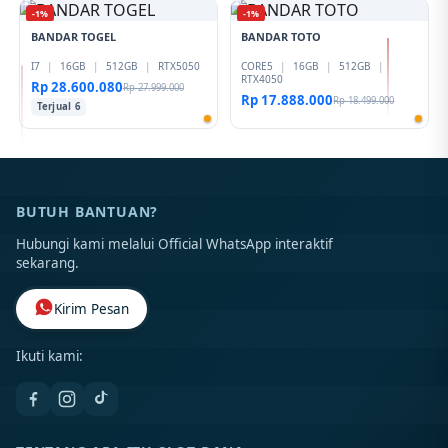
-1%
-1%
BANDAR TOGEL
BANDAR TOTO
I7
|
16GB
|
512GB
|
RTX5050
CORE5
|
16GB
|
512GB
|
RTX4050
Rp 28.600.080
Rp 27.999.000
Rp 17.888.000
Rp 18.499.000
Terjual 6
BUTUH BANTUAN?
Hubungi kami melalui Official WhatsApp interaktif
sekarang.
Kirim Pesan
Ikuti kami: