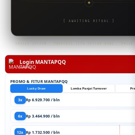
◈
[ AWAITING RITUAL ]
ORACLE SYSTEM · PREDIKSI JITU SETIAP HARI · PRIZE
Login MANTAPQQ
Verified
PROMO & FITUR MANTAPQQ
Lucky Draw
Lomba Panjat Turnover
Pre
3x
Rp 6.929.700 / bln
6x
Rp 3.464.900 / bln
12x
Rp 1.732.500 / bln