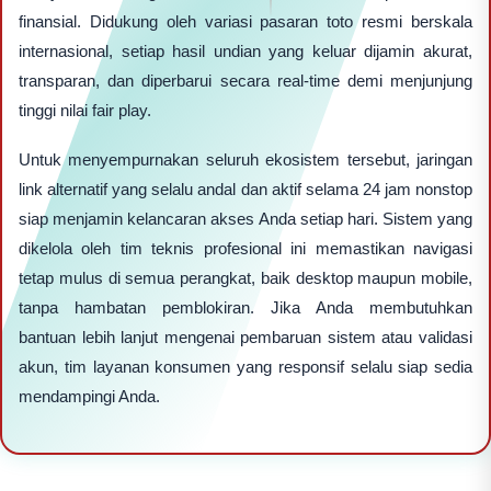
finansial. Didukung oleh variasi pasaran toto resmi berskala
internasional, setiap hasil undian yang keluar dijamin akurat,
transparan, dan diperbarui secara real-time demi menjunjung
tinggi nilai fair play.
Untuk menyempurnakan seluruh ekosistem tersebut, jaringan
link alternatif yang selalu andal dan aktif selama 24 jam nonstop
siap menjamin kelancaran akses Anda setiap hari. Sistem yang
dikelola oleh tim teknis profesional ini memastikan navigasi
tetap mulus di semua perangkat, baik desktop maupun mobile,
tanpa hambatan pemblokiran. Jika Anda membutuhkan
bantuan lebih lanjut mengenai pembaruan sistem atau validasi
akun, tim layanan konsumen yang responsif selalu siap sedia
mendampingi Anda.