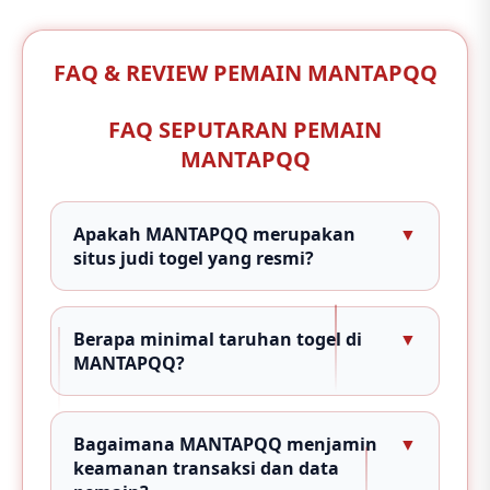
FAQ & REVIEW PEMAIN MANTAPQQ
FAQ SEPUTARAN PEMAIN
MANTAPQQ
Apakah MANTAPQQ merupakan
▼
situs judi togel yang resmi?
Ya, betul. MANTAPQQ beroperasi penuh
sebagai bandar resmi situs toto togel online.
Berapa minimal taruhan togel di
▼
Kami memiliki lisensi resmi dan reputasi
MANTAPQQ?
global untuk menyelenggarakan taruhan
togel yang transparan, jujur, dan adil bagi
Kami berkomitmen memberikan layanan
seluruh member.
yang inklusif. MANTAPQQ menyediakan
Bagaimana MANTAPQQ menjamin
▼
nominal taruhan togel termurah dan sangat
keamanan transaksi dan data
terjangkau, sehingga semua pemain dapat