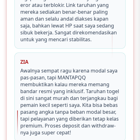
eror atau terblokir. Link taruhan yang
mereka sediakan benar-benar paling
aman dan selalu andal diakses kapan
saja, bahkan lewat HP saat saya sedang
sibuk bekerja. Sangat direkomendasikan
untuk yang mencari stabilitas.
ZIA
Awalnya sempat ragu karena modal saya
pas-pasan, tapi MANTAPQQ
membuktikan kalau mereka memang
bandar resmi yang inklusif. Taruhan togel
di sini sangat murah dan terjangkau bagi
pemain kecil seperti saya. Kita bisa bebas
pasang angka tanpa beban modal besar,
tapi pelayanan yang diberikan tetap kelas
premium. Proses deposit dan withdraw-
nya juga super cepat!