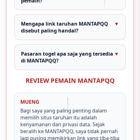
pemain?
menikmati permainan dan menyusun
strategi tanpa kendala modal besar.
Keamanan Anda adalah prioritas mutlak
kami. MANTAPQQ didukung oleh
Mengapa link taruhan MANTAPQQ
▼
infrastruktur jaringan modern dan enkripsi
disebut paling handal?
data tingkat tinggi. Kami memastikan setiap
link taruhan yang Anda akses 100% aman,
Karena sistem kami dikelola oleh tim teknis
privat, dan bebas dari gangguan pihak
profesional yang memastikan server selalu
ketiga.
Pasaran togel apa saja yang tersedia
▼
aktif 24/7 tanpa down-time. Selain itu, kami
di MANTAPQQ?
selalu menyediakan link alternatif resmi yang
diperbarui secara berkala agar Anda bisa
MANTAPQQ menyediakan variasi pasaran
mengakses akun kapan saja dengan mulus.
toto resmi dan terlengkap yang diakui secara
REVIEW PEMAIN MANTAPQQ
internasional. Pemain dapat menikmati
taruhan pada pasaran populer dunia dengan
jadwal result yang akurat, transparan, dan
MUENG
diperbarui secara real-time.
Bagi saya yang paling penting dalam
memilih situs taruhan itu adalah
kenyamanan dan privasi data. Sejak
beralih ke MANTAPQQ, saya tidak pernah
lagi pusing memikirkan link yang tiba-tiba