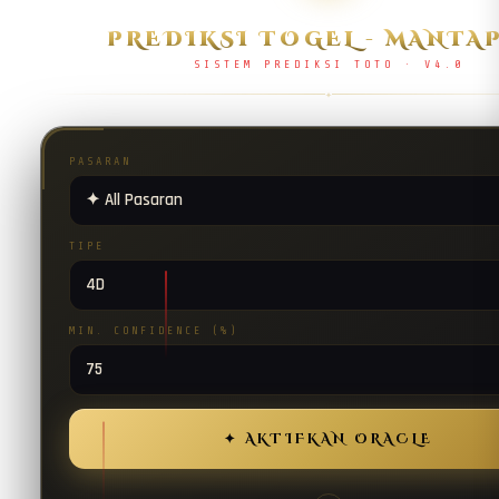
PREDIKSI TOGEL - MANTA
SISTEM PREDIKSI TOTO · V4.0
✦
PASARAN
TIPE
MIN. CONFIDENCE (%)
✦ AKTIFKAN ORACLE