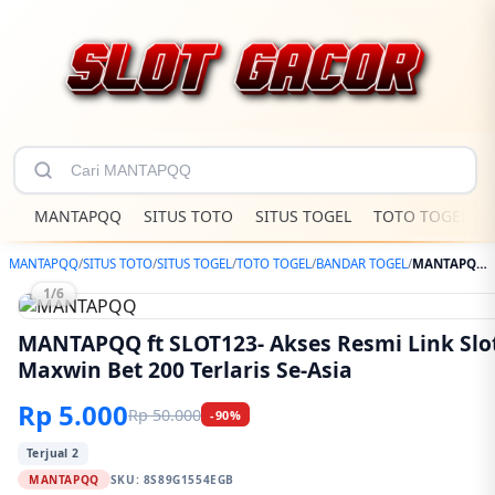
MANTAPQQ
SITUS TOTO
SITUS TOGEL
TOTO TOGEL
MANTAPQQ
/
SITUS TOTO
/
SITUS TOGEL
/
TOTO TOGEL
/
BANDAR TOGEL
/
MANTAPQQ ft SLOT123- Akses Resmi Link Slot Gacor Maxwin Bet 200 Terlaris Se-Asia
1/6
MANTAPQQ ft SLOT123- Akses Resmi Link Slo
Maxwin Bet 200 Terlaris Se-Asia
Rp 5.000
Rp 50.000
-90%
Terjual 2
MANTAPQQ
SKU:
8S89G1554EGB