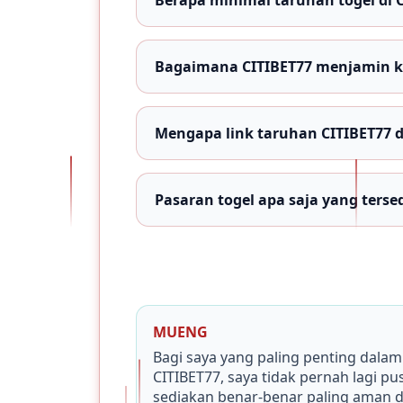
Berapa minimal taruhan togel di 
Kami berkomitmen memberikan layanan 
terjangkau, sehingga semua pemain da
Bagaimana CITIBET77 menjamin k
Keamanan Anda adalah prioritas mutlak 
Kami memastikan setiap link taruhan y
Mengapa link taruhan CITIBET77 d
Karena sistem kami dikelola oleh tim te
selalu menyediakan link alternatif res
Pasaran togel apa saja yang tersed
CITIBET77 menyediakan variasi pasaran 
pada pasaran populer dunia dengan jadwa
MUENG
Bagi saya yang paling penting dalam 
CITIBET77, saya tidak pernah lagi pu
sediakan benar-benar paling aman da