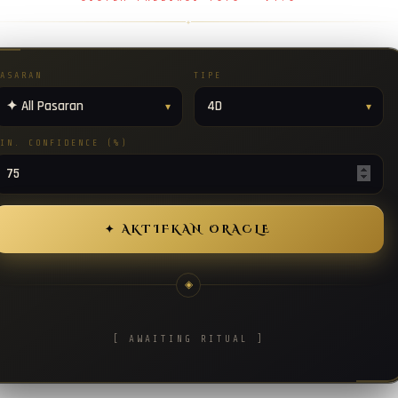
✦
ASARAN
TIPE
IN. CONFIDENCE (%)
✦ AKTIFKAN ORACLE
◈
[ AWAITING RITUAL ]