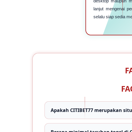
desktop maupun mo
lanjut mengenai p
selalu siap sedia m
F
FA
Apakah CITIBET77 merupakan situs
Ya, betul. CITIBET77 beroperasi penuh s
untuk menyelenggarakan taruhan togel y