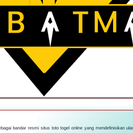
bagai bandar resmi situs toto togel online yang mendefinisikan ula