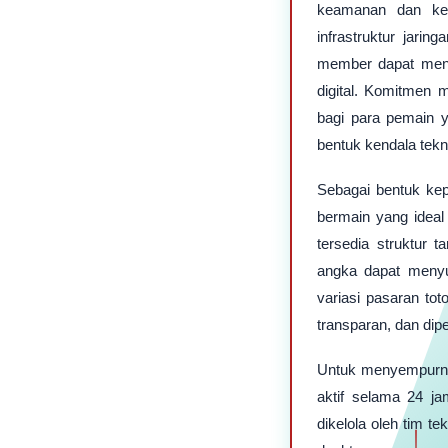
keamanan dan keny
infrastruktur jarin
member dapat menga
digital. Komitmen 
bagi para pemain y
bentuk kendala tekn
Sebagai bentuk ke
bermain yang ideal 
tersedia struktur 
angka dapat menyus
variasi pasaran tot
transparan, dan dipe
Untuk menyempurnaka
aktif selama 24 j
dikelola oleh tim t