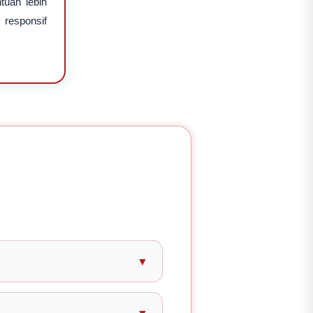
uan lebih
 responsif
▼
i resmi dan reputasi global