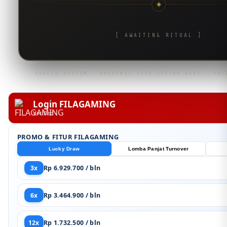
◈
[ AWAITING RITUAL ]
ORACLE SYSTEM · PREDIKSI JITU SETIAP HARI · PRI
Login FILAGAMING
Verified
PROMO & FITUR FILAGAMING
Lucky Draw
Lomba Panjat Turnover
3x
Rp 6.929.700 / bln
6x
Rp 3.464.900 / bln
12x
Rp 1.732.500 / bln