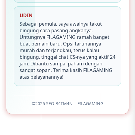
UDIN
Sebagai pemula, saya awalnya takut
bingung cara pasang angkanya.
Untungnya FILAGAMING ramah banget
buat pemain baru. Opsi taruhannya
murah dan terjangkau, terus kalau
bingung, tinggal chat CS-nya yang aktif 24
jam. Dibantu sampai paham dengan
sangat sopan. Terima kasih FILAGAMING
atas pelayanannya!
©2026 SEO B4TM4N | FILAGAMING