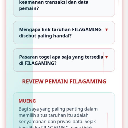
keamanan transaksi dan data
terjangkau, sehingga semua pemain dapat
pemain?
menikmati permainan dan menyusun
strategi tanpa kendala modal besar.
Keamanan Anda adalah prioritas mutlak
kami. FILAGAMING didukung oleh
Mengapa link taruhan FILAGAMING
▼
infrastruktur jaringan modern dan enkripsi
disebut paling handal?
data tingkat tinggi. Kami memastikan setiap
link taruhan yang Anda akses 100% aman,
Karena sistem kami dikelola oleh tim teknis
privat, dan bebas dari gangguan pihak
profesional yang memastikan server selalu
ketiga.
Pasaran togel apa saja yang tersedia
▼
aktif 24/7 tanpa down-time. Selain itu, kami
di FILAGAMING?
selalu menyediakan link alternatif resmi yang
diperbarui secara berkala agar Anda bisa
FILAGAMING menyediakan variasi pasaran
mengakses akun kapan saja dengan mulus.
toto resmi dan terlengkap yang diakui secara
REVIEW PEMAIN FILAGAMING
internasional. Pemain dapat menikmati
taruhan pada pasaran populer dunia dengan
jadwal result yang akurat, transparan, dan
MUENG
diperbarui secara real-time.
Bagi saya yang paling penting dalam
memilih situs taruhan itu adalah
kenyamanan dan privasi data. Sejak
beralih ke FILAGAMING, saya tidak