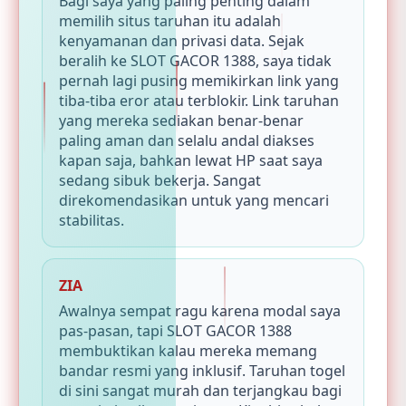
Bagi saya yang paling penting dalam
memilih situs taruhan itu adalah
kenyamanan dan privasi data. Sejak
beralih ke SLOT GACOR 1388, saya tidak
pernah lagi pusing memikirkan link yang
tiba-tiba eror atau terblokir. Link taruhan
yang mereka sediakan benar-benar
paling aman dan selalu andal diakses
kapan saja, bahkan lewat HP saat saya
sedang sibuk bekerja. Sangat
direkomendasikan untuk yang mencari
stabilitas.
ZIA
Awalnya sempat ragu karena modal saya
pas-pasan, tapi SLOT GACOR 1388
membuktikan kalau mereka memang
bandar resmi yang inklusif. Taruhan togel
di sini sangat murah dan terjangkau bagi