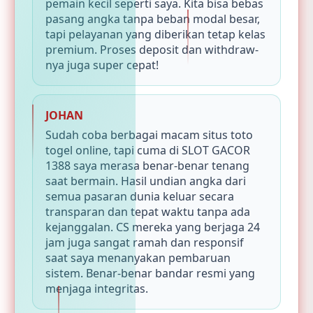
pemain kecil seperti saya. Kita bisa bebas
pasang angka tanpa beban modal besar,
tapi pelayanan yang diberikan tetap kelas
premium. Proses deposit dan withdraw-
nya juga super cepat!
JOHAN
Sudah coba berbagai macam situs toto
togel online, tapi cuma di SLOT GACOR
1388 saya merasa benar-benar tenang
saat bermain. Hasil undian angka dari
semua pasaran dunia keluar secara
transparan dan tepat waktu tanpa ada
kejanggalan. CS mereka yang berjaga 24
jam juga sangat ramah dan responsif
saat saya menanyakan pembaruan
sistem. Benar-benar bandar resmi yang
menjaga integritas.