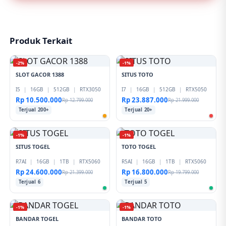
Produk Terkait
-2%
-1%
SLOT GACOR 1388
SITUS TOTO
I5
|
16GB
|
512GB
|
RTX3050
I7
|
16GB
|
512GB
|
RTX5050
Rp 10.500.000
Rp 23.887.000
Rp 12.799.000
Rp 21.999.000
Terjual 200+
Terjual 20+
-1%
-1%
SITUS TOGEL
TOTO TOGEL
R7AI
|
16GB
|
1TB
|
RTX5060
R5AI
|
16GB
|
1TB
|
RTX5060
Rp 24.600.000
Rp 16.800.000
Rp 21.399.000
Rp 19.799.000
Terjual 6
Terjual 5
-1%
-1%
BANDAR TOGEL
BANDAR TOTO