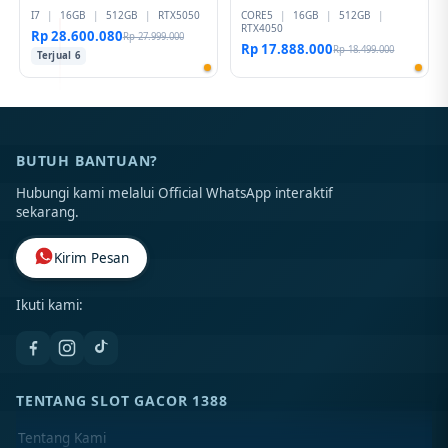
I7
|
16GB
|
512GB
|
RTX5050
CORE5
|
16GB
|
512GB
|
RTX4050
Rp 28.600.080
Rp 27.999.000
Rp 17.888.000
Rp 18.499.000
Terjual 6
BUTUH BANTUAN?
Hubungi kami melalui Official WhatsApp interaktif
sekarang.
Kirim Pesan
Ikuti kami:
TENTANG SLOT GACOR 1388
Tentang Kami