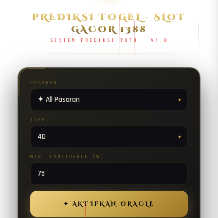
PREDIKSI TOGEL - SLOT
GACOR 1388
SISTEM PREDIKSI TOTO · V4.0
✦
PASARAN
TIPE
MIN. CONFIDENCE (%)
✦ AKTIFKAN ORACLE