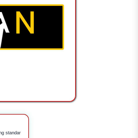
ang standar