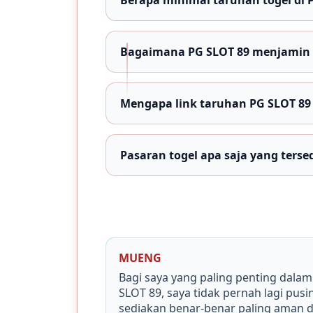
Berapa minimal taruhan togel di 
Kami berkomitmen memberikan layanan 
terjangkau, sehingga semua pemain da
Bagaimana PG SLOT 89 menjamin 
Keamanan Anda adalah prioritas mutlak 
tinggi. Kami memastikan setiap link ta
Mengapa link taruhan PG SLOT 89 
Karena sistem kami dikelola oleh tim te
selalu menyediakan link alternatif res
Pasaran togel apa saja yang tersed
PG SLOT 89 menyediakan variasi pasaran
pada pasaran populer dunia dengan jadwa
MUENG
Bagi saya yang paling penting dalam
SLOT 89, saya tidak pernah lagi pusi
sediakan benar-benar paling aman da