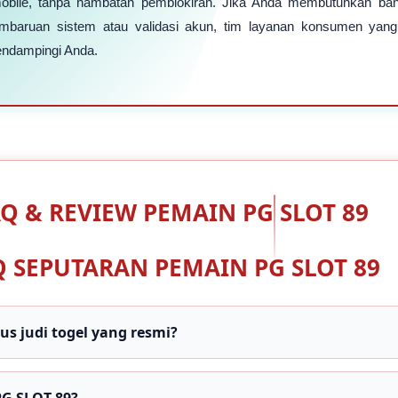
bile, tanpa hambatan pemblokiran. Jika Anda membutuhkan bant
embaruan sistem atau validasi akun, tim layanan konsumen yang
endampingi Anda.
Q & REVIEW PEMAIN PG SLOT 89
Q SEPUTARAN PEMAIN PG SLOT 89
s judi togel yang resmi?
sebagai bandar resmi situs toto togel online. Kami memiliki lisen
ang transparan, jujur, dan adil bagi seluruh member.