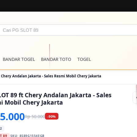
BANDAR TOGEL
BANDAR TOTO
TOGEL
t Chery Andalan Jakarta - Sales Resmi Mobil Chery Jakarta
OT 89 ft Chery Andalan Jakarta - Sales
i Mobil Chery Jakarta
5.000
Rp 50.000
-90%
 2
T 89
SKU:
8S89G1554EGB