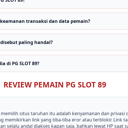
PG SLOT 89?
yang inklusif. PG SLOT 89 menyediakan nominal taruhan togel
pat menikmati permainan dan menyusun strategi tanpa kendala 
keamanan transaksi dan data pemain?
kami. PG SLOT 89 didukung oleh infrastruktur jaringan modern d
ruhan yang Anda akses 100% aman, privat, dan bebas dari ganggu
disebut paling handal?
knis profesional yang memastikan server selalu aktif 24/7 tanpa d
mi yang diperbarui secara berkala agar Anda bisa mengakses akun
ia di PG SLOT 89?
 toto resmi dan terlengkap yang diakui secara internasional. 
l result yang akurat, transparan, dan diperbarui secara real-ti
REVIEW PEMAIN PG SLOT 89
 memilih situs taruhan itu adalah kenyamanan dan privasi d
ng memikirkan link yang tiba-tiba eror atau terblokir. Link
n selalu andal diakses kapan saja, bahkan lewat HP saat s