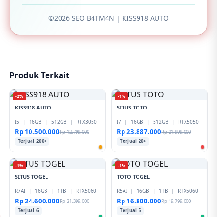
©2026 SEO B4TM4N | KISS918 AUTO
Produk Terkait
-2%
-1%
KISS918 AUTO
SITUS TOTO
I5
|
16GB
|
512GB
|
RTX3050
I7
|
16GB
|
512GB
|
RTX5050
Rp 10.500.000
Rp 23.887.000
Rp 12.799.000
Rp 21.999.000
Terjual 200+
Terjual 20+
-1%
-1%
SITUS TOGEL
TOTO TOGEL
R7AI
|
16GB
|
1TB
|
RTX5060
R5AI
|
16GB
|
1TB
|
RTX5060
Rp 24.600.000
Rp 16.800.000
Rp 21.399.000
Rp 19.799.000
Terjual 6
Terjual 5