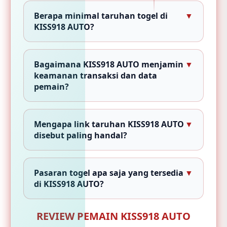
sebagai bandar resmi situs toto togel online.
Berapa minimal taruhan togel di
▼
Kami memiliki lisensi resmi dan reputasi
KISS918 AUTO?
global untuk menyelenggarakan taruhan
togel yang transparan, jujur, dan adil bagi
Kami berkomitmen memberikan layanan
seluruh member.
yang inklusif. KISS918 AUTO menyediakan
Bagaimana KISS918 AUTO menjamin
▼
nominal taruhan togel termurah dan sangat
keamanan transaksi dan data
terjangkau, sehingga semua pemain dapat
pemain?
menikmati permainan dan menyusun
strategi tanpa kendala modal besar.
Keamanan Anda adalah prioritas mutlak
kami. KISS918 AUTO didukung oleh
Mengapa link taruhan KISS918 AUTO
▼
infrastruktur jaringan modern dan enkripsi
disebut paling handal?
data tingkat tinggi. Kami memastikan setiap
link taruhan yang Anda akses 100% aman,
Karena sistem kami dikelola oleh tim teknis
privat, dan bebas dari gangguan pihak
profesional yang memastikan server selalu
ketiga.
Pasaran togel apa saja yang tersedia
▼
aktif 24/7 tanpa down-time. Selain itu, kami
di KISS918 AUTO?
selalu menyediakan link alternatif resmi yang
diperbarui secara berkala agar Anda bisa
KISS918 AUTO menyediakan variasi pasaran
mengakses akun kapan saja dengan mulus.
toto resmi dan terlengkap yang diakui secara
REVIEW PEMAIN KISS918 AUTO
internasional. Pemain dapat menikmati