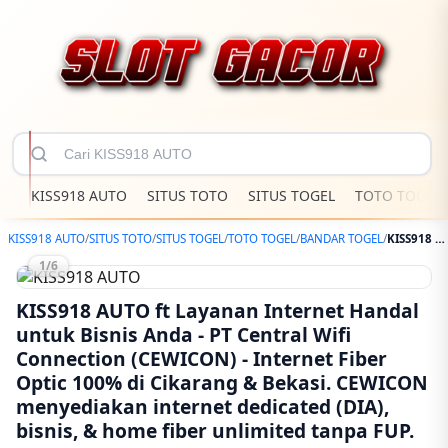
KISS918 AUTO
SITUS TOTO
SITUS TOGEL
TOTO TOGEL
KISS918 AUTO
/
SITUS TOTO
/
SITUS TOGEL
/
TOTO TOGEL
/
BANDAR TOGEL
/
KISS918 AUTO ft Layanan Internet Handal untuk Bisnis Anda - PT Central Wifi Connection (CEWICON) - Internet Fiber Optic 100% di Cikarang & Bekasi. CEWICON menyediakan internet dedicated (DIA), bisnis, & home fiber unlimited tanpa FUP.
1/6
KISS918 AUTO ft Layanan Internet Handal
untuk Bisnis Anda - PT Central Wifi
Connection (CEWICON) - Internet Fiber
Optic 100% di Cikarang & Bekasi. CEWICON
menyediakan internet dedicated (DIA),
bisnis, & home fiber unlimited tanpa FUP.