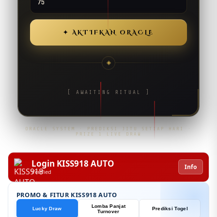
✦ AKTIFKAN ORACLE
◈
[ AWAITING RITUAL ]
ORACLE SYSTEM · PREDIKSI JITU SETIAP HARI ·
PRIZE 1 LIVE DRAW
Login KISS918 AUTO
Info
Verified
PROMO & FITUR KISS918 AUTO
Lomba Panjat
Lucky Draw
Prediksi Togel
Turnover