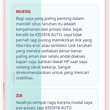
taruhan pada pasaran populer dunia dengan
jadwal result yang akurat, transparan, dan
MUENG
diperbarui secara real-time.
Bagi saya yang paling penting dalam
memilih situs taruhan itu adalah
kenyamanan dan privasi data. Sejak
beralih ke KISS918 AUTO, saya tidak
pernah lagi pusing memikirkan link yang
tiba-tiba eror atau terblokir. Link taruhan
yang mereka sediakan benar-benar
paling aman dan selalu andal diakses
kapan saja, bahkan lewat HP saat saya
sedang sibuk bekerja. Sangat
direkomendasikan untuk yang mencari
stabilitas.
ZIA
Awalnya sempat ragu karena modal saya
pas-pasan, tapi KISS918 AUTO