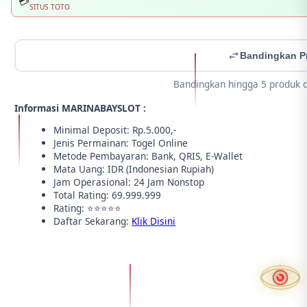
💳
SITUS TOTO
Bandingkan P
Bandingkan hingga 5 produk 
Informasi MARINABAYSLOT :
Minimal Deposit: Rp.5.000,-
Jenis Permainan: Togel Online
Metode Pembayaran: Bank, QRIS, E-Wallet
Mata Uang: IDR (Indonesian Rupiah)
Jam Operasional: 24 Jam Nonstop
Total Rating: 69.999.999
Rating: ⭐⭐⭐⭐⭐
Daftar Sekarang:
Klik Disini