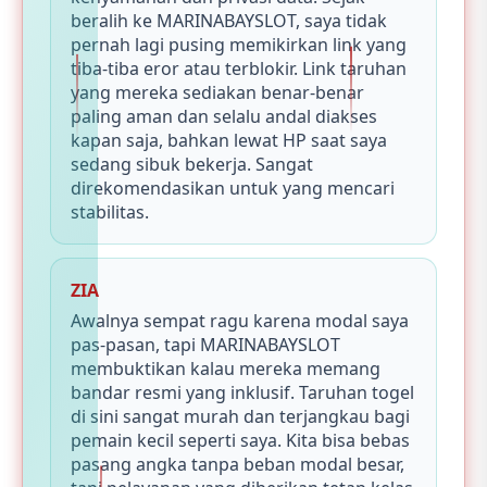
beralih ke MARINABAYSLOT, saya tidak
pernah lagi pusing memikirkan link yang
tiba-tiba eror atau terblokir. Link taruhan
yang mereka sediakan benar-benar
paling aman dan selalu andal diakses
kapan saja, bahkan lewat HP saat saya
sedang sibuk bekerja. Sangat
direkomendasikan untuk yang mencari
stabilitas.
ZIA
Awalnya sempat ragu karena modal saya
pas-pasan, tapi MARINABAYSLOT
membuktikan kalau mereka memang
bandar resmi yang inklusif. Taruhan togel
di sini sangat murah dan terjangkau bagi
pemain kecil seperti saya. Kita bisa bebas
pasang angka tanpa beban modal besar,