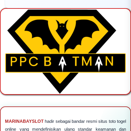
MARINABAYSLOT
hadir sebagai bandar resmi situs toto togel
online yang mendefinisikan ulang standar keamanan dan