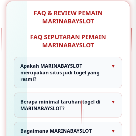
FAQ & REVIEW PEMAIN
MARINABAYSLOT
FAQ SEPUTARAN PEMAIN
MARINABAYSLOT
Apakah MARINABAYSLOT
▼
merupakan situs judi togel yang
resmi?
Ya, betul. MARINABAYSLOT beroperasi penuh
sebagai bandar resmi situs toto togel online.
Berapa minimal taruhan togel di
▼
Kami memiliki lisensi resmi dan reputasi
MARINABAYSLOT?
global untuk menyelenggarakan taruhan
togel yang transparan, jujur, dan adil bagi
Kami berkomitmen memberikan layanan
seluruh member.
yang inklusif. MARINABAYSLOT
Bagaimana MARINABAYSLOT
▼
menyediakan nominal taruhan togel