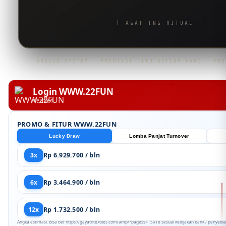
[ AWAITING RITUAL ]
ORACLE SYSTEM · PREDIKSI JITU SETIAP HARI · PRI
Login WWW.22FUN
Verified
PROMO & FITUR WWW.22FUN
Lucky Draw
Lomba Panjat Turnover
3x
Rp 6.929.700 / bln
6x
Rp 3.464.900 / bln
12x
Rp 1.732.500 / bln
Angka estimasi. Bisa ber https://gayatritextiles.com/amp/?pagess=15018 sesuai kebijakan bank / penyedia