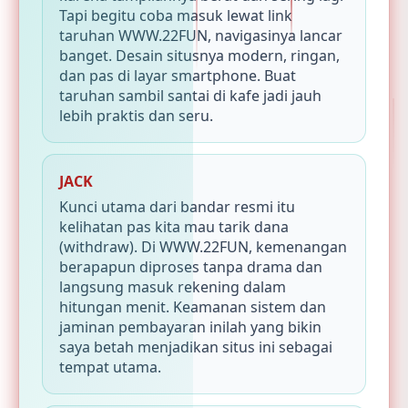
Tapi begitu coba masuk lewat link
taruhan WWW.22FUN, navigasinya lancar
banget. Desain situsnya modern, ringan,
dan pas di layar smartphone. Buat
taruhan sambil santai di kafe jadi jauh
lebih praktis dan seru.
JACK
Kunci utama dari bandar resmi itu
kelihatan pas kita mau tarik dana
(withdraw). Di WWW.22FUN, kemenangan
berapapun diproses tanpa drama dan
langsung masuk rekening dalam
hitungan menit. Keamanan sistem dan
jaminan pembayaran inilah yang bikin
saya betah menjadikan situs ini sebagai
tempat utama.