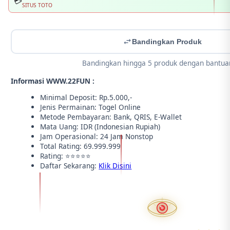
💳
SITUS TOTO
Bandingkan Produk
Bandingkan hingga 5 produk dengan bantua
Informasi WWW.22FUN :
Minimal Deposit: Rp.5.000,-
Jenis Permainan: Togel Online
Metode Pembayaran: Bank, QRIS, E-Wallet
Mata Uang: IDR (Indonesian Rupiah)
Jam Operasional: 24 Jam Nonstop
Total Rating: 69.999.999
Rating: ⭐⭐⭐⭐⭐
Daftar Sekarang:
Klik Disini