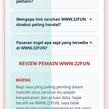
pemain?
menikmati permainan dan menyusun
strategi tanpa kendala modal besar.
Keamanan Anda adalah prioritas mutlak
kami. WWW.22FUN didukung oleh
Mengapa link taruhan WWW.22FUN
▼
infrastruktur jaringan modern dan enkripsi
disebut paling handal?
data tingkat tinggi. Kami memastikan setiap
link taruhan yang Anda akses 100% aman,
Karena sistem kami dikelola oleh tim teknis
privat, dan bebas dari gangguan pihak
profesional yang memastikan server selalu
ketiga.
Pasaran togel apa saja yang tersedia
▼
aktif 24/7 tanpa down-time. Selain itu, kami
di WWW.22FUN?
selalu menyediakan link alternatif resmi yang
diperbarui secara berkala agar Anda bisa
WWW.22FUN menyediakan variasi pasaran
mengakses akun kapan saja dengan mulus.
toto resmi dan terlengkap yang diakui secara
REVIEW PEMAIN WWW.22FUN
internasional. Pemain dapat menikmati
taruhan pada pasaran populer dunia dengan
jadwal result yang akurat, transparan, dan
MUENG
diperbarui secara real-time.
Bagi saya yang paling penting dalam
memilih situs taruhan itu adalah
kenyamanan dan privasi data. Sejak
beralih ke WWW.22FUN, saya tidak
pernah lagi pusing memikirkan link yang