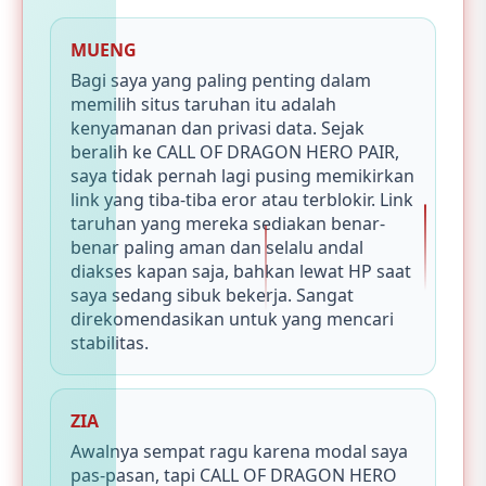
populer dunia dengan jadwal result yang
akurat, transparan, dan diperbarui secara
MUENG
real-time.
Bagi saya yang paling penting dalam
memilih situs taruhan itu adalah
kenyamanan dan privasi data. Sejak
beralih ke CALL OF DRAGON HERO PAIR,
saya tidak pernah lagi pusing memikirkan
link yang tiba-tiba eror atau terblokir. Link
taruhan yang mereka sediakan benar-
benar paling aman dan selalu andal
diakses kapan saja, bahkan lewat HP saat
saya sedang sibuk bekerja. Sangat
direkomendasikan untuk yang mencari
stabilitas.
ZIA
Awalnya sempat ragu karena modal saya
pas-pasan, tapi CALL OF DRAGON HERO