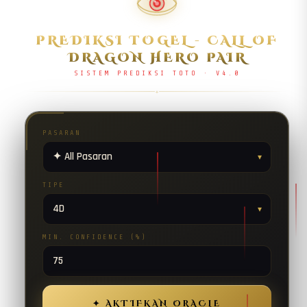
PREDIKSI TOGEL - CALL OF
DRAGON HERO PAIR
SISTEM PREDIKSI TOTO · V4.0
✦
PASARAN
TIPE
MIN. CONFIDENCE (%)
✦ AKTIFKAN ORACLE