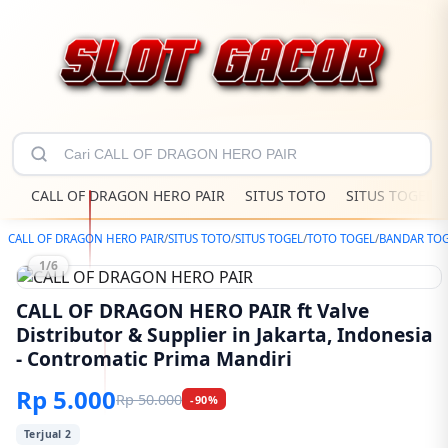
CALL OF DRAGON HERO PAIR
SITUS TOTO
SITUS TOGEL
CALL OF DRAGON HERO PAIR
/
SITUS TOTO
/
SITUS TOGEL
/
TOTO TOGEL
/
BANDAR TO
1/6
CALL OF DRAGON HERO PAIR ft Valve
Distributor & Supplier in Jakarta, Indonesia
- Contromatic Prima Mandiri
Rp 5.000
Rp 50.000
-90%
Terjual 2