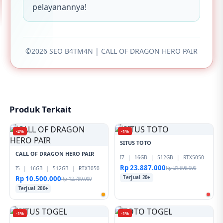
pelayanannya!
©2026 SEO B4TM4N | CALL OF DRAGON HERO PAIR
Produk Terkait
-2%
-1%
SITUS TOTO
CALL OF DRAGON HERO PAIR
I7
|
16GB
|
512GB
|
RTX5050
Rp 23.887.000
Rp 21.999.000
I5
|
16GB
|
512GB
|
RTX3050
Rp 10.500.000
Terjual 20+
Rp 12.799.000
Terjual 200+
-1%
-1%