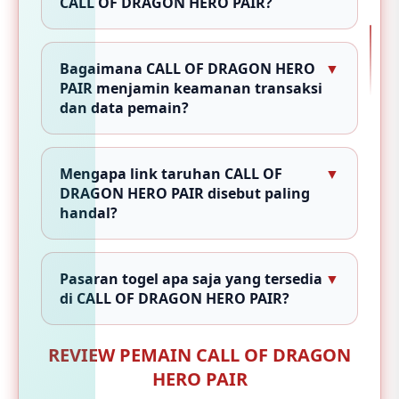
CALL OF DRAGON HERO PAIR?
dan reputasi global untuk menyelenggarakan
taruhan togel yang transparan, jujur, dan adil
Kami berkomitmen memberikan layanan
bagi seluruh member.
yang inklusif. CALL OF DRAGON HERO PAIR
Bagaimana CALL OF DRAGON HERO
▼
menyediakan nominal taruhan togel
PAIR menjamin keamanan transaksi
termurah dan sangat terjangkau, sehingga
dan data pemain?
semua pemain dapat menikmati permainan
dan menyusun strategi tanpa kendala modal
Keamanan Anda adalah prioritas mutlak
besar.
kami. CALL OF DRAGON HERO PAIR
Mengapa link taruhan CALL OF
▼
didukung oleh infrastruktur jaringan modern
DRAGON HERO PAIR disebut paling
dan enkripsi data tingkat tinggi. Kami
handal?
memastikan setiap link taruhan yang Anda
akses 100% aman, privat, dan bebas dari
Karena sistem kami dikelola oleh tim teknis
gangguan pihak ketiga.
profesional yang memastikan server selalu
Pasaran togel apa saja yang tersedia
▼
aktif 24/7 tanpa down-time. Selain itu, kami
di CALL OF DRAGON HERO PAIR?
selalu menyediakan link alternatif resmi yang
diperbarui secara berkala agar Anda bisa
CALL OF DRAGON HERO PAIR menyediakan
mengakses akun kapan saja dengan mulus.
variasi pasaran toto resmi dan terlengkap
REVIEW PEMAIN CALL OF DRAGON
yang diakui secara internasional. Pemain
HERO PAIR
dapat menikmati taruhan pada pasaran