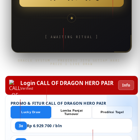
◈
[ AWAITING RITUAL ]
ORACLE SYSTEM · PREDIKSI JITU SETIAP HARI ·
PRIZE 1 LIVE DRAW
Login CALL OF DRAGON HERO PAIR
Info
Verified
PROMO & FITUR CALL OF DRAGON HERO PAIR
Lomba Panjat
Lucky Draw
Prediksi Togel
Turnover
3x
Rp 6.929.700 / bln