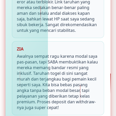
eror atau terblokir. Link taruhan yang
mereka sediakan benar-benar paling
aman dan selalu andal diakses kapan
saja, bahkan lewat HP saat saya sedang
sibuk bekerja. Sangat direkomendasikan
untuk yang mencari stabilitas.
ZIA
Awalnya sempat ragu karena modal saya
pas-pasan, tapi SABA membuktikan kalau
mereka memang bandar resmi yang
inklusif. Taruhan togel di sini sangat
murah dan terjangkau bagi pemain kecil
seperti saya. Kita bisa bebas pasang
angka tanpa beban modal besar, tapi
pelayanan yang diberikan tetap kelas
premium. Proses deposit dan withdraw-
nya juga super cepat!