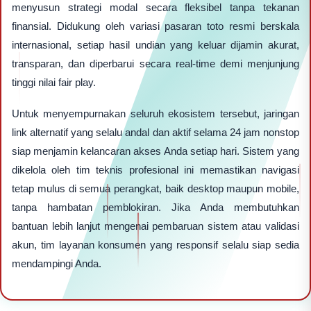
menyusun strategi modal secara fleksibel tanpa tekanan
finansial. Didukung oleh variasi pasaran toto resmi berskala
internasional, setiap hasil undian yang keluar dijamin akurat,
transparan, dan diperbarui secara real-time demi menjunjung
tinggi nilai fair play.
Untuk menyempurnakan seluruh ekosistem tersebut, jaringan
link alternatif yang selalu andal dan aktif selama 24 jam nonstop
siap menjamin kelancaran akses Anda setiap hari. Sistem yang
dikelola oleh tim teknis profesional ini memastikan navigasi
tetap mulus di semua perangkat, baik desktop maupun mobile,
tanpa hambatan pemblokiran. Jika Anda membutuhkan
bantuan lebih lanjut mengenai pembaruan sistem atau validasi
akun, tim layanan konsumen yang responsif selalu siap sedia
mendampingi Anda.