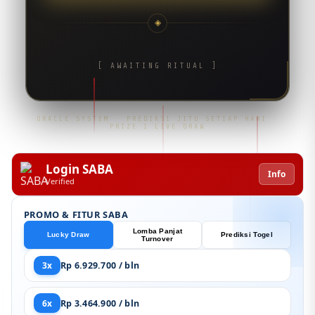
◈
[ AWAITING RITUAL ]
ORACLE SYSTEM · PREDIKSI JITU SETIAP HARI ·
PRIZE 1 LIVE DRAW
Login SABA
Info
Verified
PROMO & FITUR SABA
Lomba Panjat
Lucky Draw
Prediksi Togel
Turnover
3x
Rp 6.929.700 / bln
6x
Rp 3.464.900 / bln