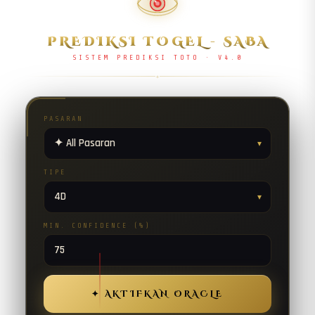
PREDIKSI TOGEL - SABA
SISTEM PREDIKSI TOTO · V4.0
✦
PASARAN
TIPE
MIN. CONFIDENCE (%)
✦ AKTIFKAN ORACLE