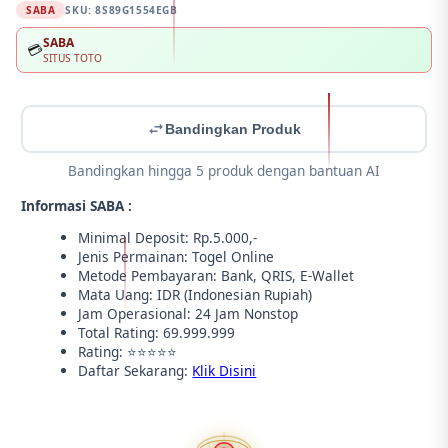
SABA
SKU:
8S89G1554EGB
SABA
💳
SITUS TOTO
Bandingkan Produk
Bandingkan hingga 5 produk dengan bantuan AI
Informasi SABA :
Minimal Deposit: Rp.5.000,-
Jenis Permainan: Togel Online
Metode Pembayaran: Bank, QRIS, E-Wallet
Mata Uang: IDR (Indonesian Rupiah)
Jam Operasional: 24 Jam Nonstop
Total Rating: 69.999.999
Rating: ⭐⭐⭐⭐⭐
Daftar Sekarang:
Klik Disini