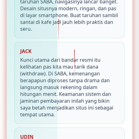
taruhan SABA, navigasinya lancar banget.
Desain situsnya modern, ringan, dan pas
di layar smartphone. Buat taruhan sambil
santai di kafe jadi jauh lebih praktis dan
seru.
JACK
Kunci utama dari bandar resmi itu
kelihatan pas kita mau tarik dana
(withdraw). Di SABA, kemenangan
berapapun diproses tanpa drama dan
langsung masuk rekening dalam
hitungan menit. Keamanan sistem dan
jaminan pembayaran inilah yang bikin
saya betah menjadikan situs ini sebagai
tempat utama.
UDIN