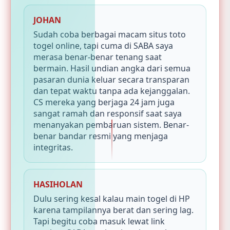
JOHAN
Sudah coba berbagai macam situs toto
togel online, tapi cuma di SABA saya
merasa benar-benar tenang saat
bermain. Hasil undian angka dari semua
pasaran dunia keluar secara transparan
dan tepat waktu tanpa ada kejanggalan.
CS mereka yang berjaga 24 jam juga
sangat ramah dan responsif saat saya
menanyakan pembaruan sistem. Benar-
benar bandar resmi yang menjaga
integritas.
HASIHOLAN
Dulu sering kesal kalau main togel di HP
karena tampilannya berat dan sering lag.
Tapi begitu coba masuk lewat link