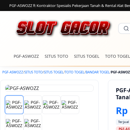
PGF-ASWOZZ ft Kontraktor Spesialis Pekerjaan Tanah & Rental Alat Ber
PGF-ASWOZZ
SITUS TOTO
SITUS TOGEL
TOTO TOGEL
PGF-ASWOZZ
/
SITUS TOTO
/
SITUS TOGEL
/
TOTO TOGEL
/
BANDAR TOGEL
/
PGF-ASWOZZ 
PGF-
Tanah
Rp 
Terjual
PGF-A