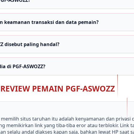
 PGF-ASWOZZ?
 yang inklusif. PGF-ASWOZZ menyediakan nominal taruhan toge
pat menikmati permainan dan menyusun strategi tanpa kendala 
 keamanan transaksi dan data pemain?
 kami. PGF-ASWOZZ didukung oleh infrastruktur jaringan modern
ruhan yang Anda akses 100% aman, privat, dan bebas dari ganggu
 disebut paling handal?
knis profesional yang memastikan server selalu aktif 24/7 tanpa d
mi yang diperbarui secara berkala agar Anda bisa mengakses akun
edia di PGF-ASWOZZ?
n toto resmi dan terlengkap yang diakui secara internasional.
an jadwal result yang akurat, transparan, dan diperbarui secara
REVIEW PEMAIN PGF-ASWOZZ
 memilih situs taruhan itu adalah kenyamanan dan privasi da
g memikirkan link yang tiba-tiba eror atau terblokir. Link
n selalu andal diakses kapan saja, bahkan lewat HP saat s