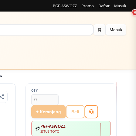
PGF-ASWOZZ
Promo
Daftar
Masuk
0
🛒
Masuk
es
QTY
+ Keranjang
Beli
PGF-ASWOZZ
💳
SITUS TOTO