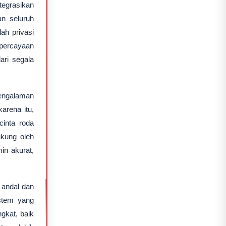
tegrasikan
an seluruh
ah privasi
epercayaan
ari segala
engalaman
arena itu,
cinta roda
ukung oleh
min akurat,
 andal dan
istem yang
ngkat, baik