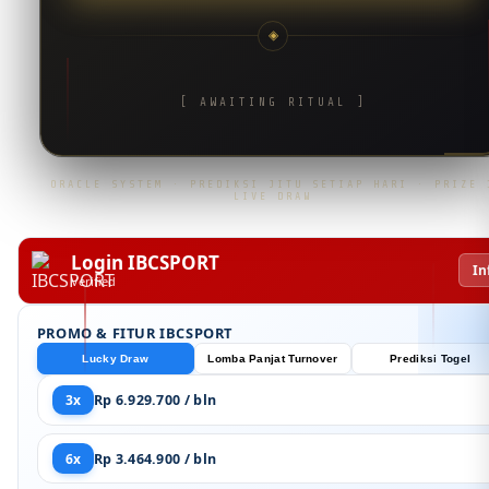
◈
[ AWAITING RITUAL ]
ORACLE SYSTEM · PREDIKSI JITU SETIAP HARI · PRIZE 
LIVE DRAW
Login IBCSPORT
In
Verified
PROMO & FITUR IBCSPORT
Lucky Draw
Lomba Panjat Turnover
Prediksi Togel
3x
Rp 6.929.700 / bln
6x
Rp 3.464.900 / bln