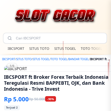
IBCSPORT
SITUS TOTO
SITUS TOGEL
TOTO TOGEL
B
IBCSPORT
/
SITUS TOTO
/
SITUS TOGEL
/
TOTO TOGEL
/
BANDAR TOGEL
/
IBCSPORT ft Broker Forex Terbaik Indonesia Teregulasi Resmi BAPPEBTI, OJK, dan Bank Indonesia - Trive Invest
1/6
IBCSPORT ft Broker Forex Terbaik Indonesia
Teregulasi Resmi BAPPEBTI, OJK, dan Bank
Indonesia - Trive Invest
Rp 5.000
Rp 50.000
-90%
Terjual 2