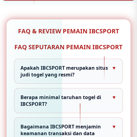
FAQ & REVIEW PEMAIN IBCSPORT
FAQ SEPUTARAN PEMAIN IBCSPORT
Apakah IBCSPORT merupakan situs
▼
judi togel yang resmi?
Ya, betul. IBCSPORT beroperasi penuh
sebagai bandar resmi situs toto togel online.
Berapa minimal taruhan togel di
▼
Kami memiliki lisensi resmi dan reputasi
IBCSPORT?
global untuk menyelenggarakan taruhan
togel yang transparan, jujur, dan adil bagi
Kami berkomitmen memberikan layanan
seluruh member.
yang inklusif. IBCSPORT menyediakan
Bagaimana IBCSPORT menjamin
▼
nominal taruhan togel termurah dan sangat
keamanan transaksi dan data
terjangkau, sehingga semua pemain dapat