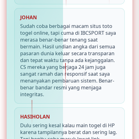
JOHAN
Sudah coba berbagai macam situs toto
togel online, tapi cuma di IBCSPORT saya
merasa benar-benar tenang saat
bermain. Hasil undian angka dari semua
pasaran dunia keluar secara transparan
dan tepat waktu tanpa ada kejanggalan.
CS mereka yang berjaga 24 jam juga
sangat ramah dan responsif saat saya
menanyakan pembaruan sistem. Benar-
benar bandar resmi yang menjaga
integritas.
HASIHOLAN
Dulu sering kesal kalau main togel di HP
karena tampilannya berat dan sering lag.