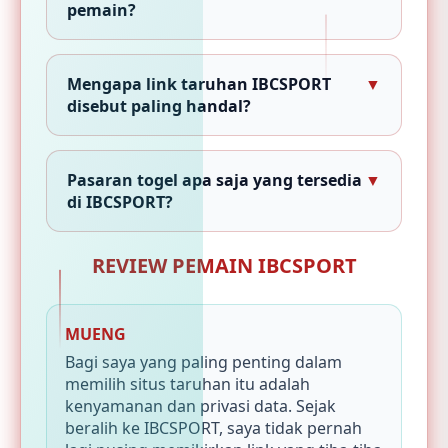
pemain?
menikmati permainan dan menyusun
strategi tanpa kendala modal besar.
Keamanan Anda adalah prioritas mutlak
kami. IBCSPORT didukung oleh infrastruktur
Mengapa link taruhan IBCSPORT
▼
jaringan modern dan enkripsi data tingkat
disebut paling handal?
tinggi. Kami memastikan setiap link taruhan
yang Anda akses 100% aman, privat, dan
Karena sistem kami dikelola oleh tim teknis
bebas dari gangguan pihak ketiga.
profesional yang memastikan server selalu
Pasaran togel apa saja yang tersedia
▼
aktif 24/7 tanpa down-time. Selain itu, kami
di IBCSPORT?
selalu menyediakan link alternatif resmi yang
diperbarui secara berkala agar Anda bisa
IBCSPORT menyediakan variasi pasaran toto
mengakses akun kapan saja dengan mulus.
resmi dan terlengkap yang diakui secara
REVIEW PEMAIN IBCSPORT
internasional. Pemain dapat menikmati
taruhan pada pasaran populer dunia dengan
jadwal result yang akurat, transparan, dan
MUENG
diperbarui secara real-time.
Bagi saya yang paling penting dalam
memilih situs taruhan itu adalah
kenyamanan dan privasi data. Sejak
beralih ke IBCSPORT, saya tidak pernah