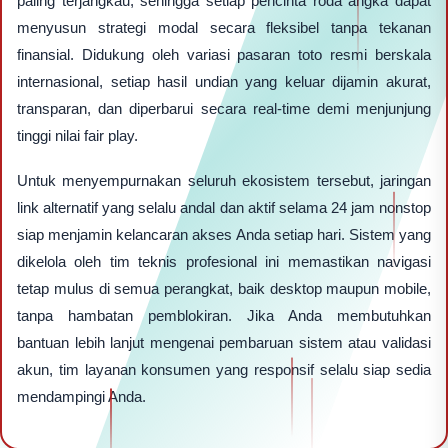
paling terjangkau, sehingga setiap pencinta roda angka dapat
menyusun strategi modal secara fleksibel tanpa tekanan
finansial. Didukung oleh variasi pasaran toto resmi berskala
internasional, setiap hasil undian yang keluar dijamin akurat,
transparan, dan diperbarui secara real-time demi menjunjung
tinggi nilai fair play.
Untuk menyempurnakan seluruh ekosistem tersebut, jaringan
link alternatif yang selalu andal dan aktif selama 24 jam nonstop
siap menjamin kelancaran akses Anda setiap hari. Sistem yang
dikelola oleh tim teknis profesional ini memastikan navigasi
tetap mulus di semua perangkat, baik desktop maupun mobile,
tanpa hambatan pemblokiran. Jika Anda membutuhkan
bantuan lebih lanjut mengenai pembaruan sistem atau validasi
akun, tim layanan konsumen yang responsif selalu siap sedia
mendampingi Anda.