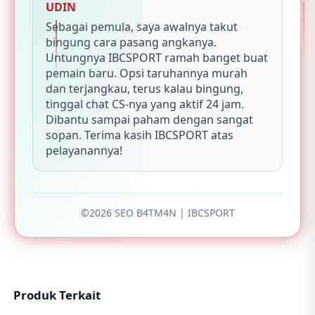
UDIN
Sebagai pemula, saya awalnya takut
bingung cara pasang angkanya.
Untungnya IBCSPORT ramah banget buat
pemain baru. Opsi taruhannya murah
dan terjangkau, terus kalau bingung,
tinggal chat CS-nya yang aktif 24 jam.
Dibantu sampai paham dengan sangat
sopan. Terima kasih IBCSPORT atas
pelayanannya!
©2026 SEO B4TM4N | IBCSPORT
Produk Terkait