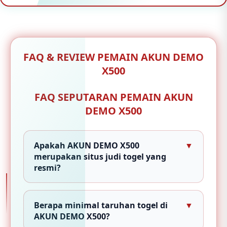
FAQ & REVIEW PEMAIN AKUN DEMO
X500
FAQ SEPUTARAN PEMAIN AKUN
DEMO X500
Apakah AKUN DEMO X500
▼
merupakan situs judi togel yang
resmi?
Ya, betul. AKUN DEMO X500 beroperasi
penuh sebagai bandar resmi situs toto togel
Berapa minimal taruhan togel di
▼
online. Kami memiliki lisensi resmi dan
AKUN DEMO X500?
reputasi global untuk menyelenggarakan