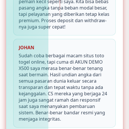
pemain kecil seperti saya. Kita bisa bebas
pasang angka tanpa beban modal besar,
tapi pelayanan yang diberikan tetap kelas
premium. Proses deposit dan withdraw-
nya juga super cepat!
JOHAN
Sudah coba berbagai macam situs toto
togel online, tapi cuma di AKUN DEMO
X500 saya merasa benar-benar tenang
saat bermain. Hasil undian angka dari
semua pasaran dunia keluar secara
transparan dan tepat waktu tanpa ada
kejanggalan. CS mereka yang berjaga 24
jam juga sangat ramah dan responsif
saat saya menanyakan pembaruan
sistem. Benar-benar bandar resmi yang
menjaga integritas.