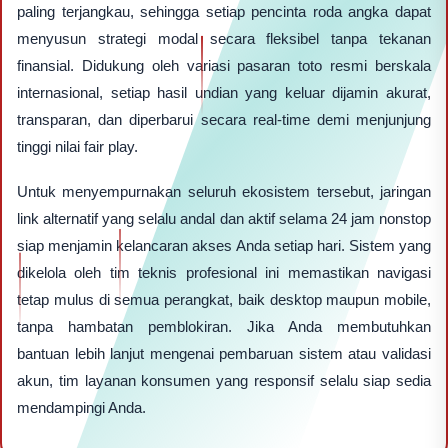
paling terjangkau, sehingga setiap pencinta roda angka dapat
menyusun strategi modal secara fleksibel tanpa tekanan
finansial. Didukung oleh variasi pasaran toto resmi berskala
internasional, setiap hasil undian yang keluar dijamin akurat,
transparan, dan diperbarui secara real-time demi menjunjung
tinggi nilai fair play.
Untuk menyempurnakan seluruh ekosistem tersebut, jaringan
link alternatif yang selalu andal dan aktif selama 24 jam nonstop
siap menjamin kelancaran akses Anda setiap hari. Sistem yang
dikelola oleh tim teknis profesional ini memastikan navigasi
tetap mulus di semua perangkat, baik desktop maupun mobile,
tanpa hambatan pemblokiran. Jika Anda membutuhkan
bantuan lebih lanjut mengenai pembaruan sistem atau validasi
akun, tim layanan konsumen yang responsif selalu siap sedia
mendampingi Anda.