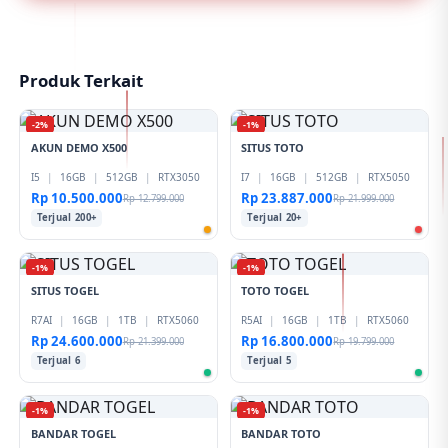
Produk Terkait
-2%
-1%
AKUN DEMO X500
SITUS TOTO
I5
|
16GB
|
512GB
|
RTX3050
I7
|
16GB
|
512GB
|
RTX5050
Rp 10.500.000
Rp 23.887.000
Rp 12.799.000
Rp 21.999.000
Terjual 200+
Terjual 20+
-1%
-1%
SITUS TOGEL
TOTO TOGEL
R7AI
|
16GB
|
1TB
|
RTX5060
R5AI
|
16GB
|
1TB
|
RTX5060
Rp 24.600.000
Rp 16.800.000
Rp 21.399.000
Rp 19.799.000
Terjual 6
Terjual 5
-1%
-1%
BANDAR TOGEL
BANDAR TOTO