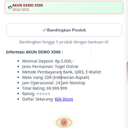
AKUN DEMO X500
💳
SITUS TOTO
Bandingkan Produk
Bandingkan hingga 5 produk dengan bantuan AI
Informasi AKUN DEMO X500 :
Minimal Deposit: Rp.5.000,-
Jenis Permainan: Togel Online
Metode Pembayaran: Bank, QRIS, E-Wallet
Mata Uang: IDR (Indonesian Rupiah)
Jam Operasional: 24 Jam Nonstop
Total Rating: 69.999.999
Rating: ⭐⭐⭐⭐⭐
Daftar Sekarang:
Klik Disini