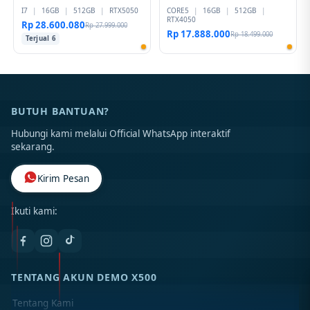
I7
|
16GB
|
512GB
|
RTX5050
CORE5
|
16GB
|
512GB
|
RTX4050
Rp 28.600.080
Rp 27.999.000
Rp 17.888.000
Rp 18.499.000
Terjual 6
BUTUH BANTUAN?
Hubungi kami melalui Official WhatsApp interaktif
sekarang.
Kirim Pesan
Ikuti kami:
TENTANG AKUN DEMO X500
Tentang Kami