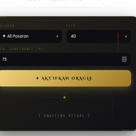
✦
ASARAN
TIPE
IN. CONFIDENCE (%)
✦ AKTIFKAN ORACLE
◈
[ AWAITING RITUAL ]