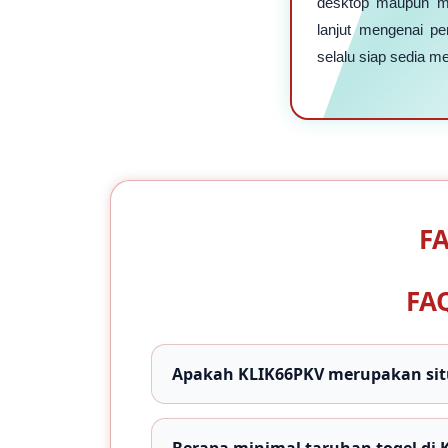
desktop maupun mo
lanjut mengenai p
selalu siap sedia m
F
FA
Apakah KLIK66PKV merupakan situs
Ya, betul. KLIK66PKV beroperasi penuh s
untuk menyelenggarakan taruhan togel y