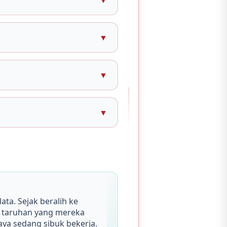
▼
termurah dan sangat
modal besar.
▼
n enkripsi data tingkat
an pihak ketiga.
▼
own-time. Selain itu, kami
 kapan saja dengan mulus.
▼
emain dapat menikmati taruhan
me.
ta. Sejak beralih ke
nk taruhan yang mereka
aya sedang sibuk bekerja.