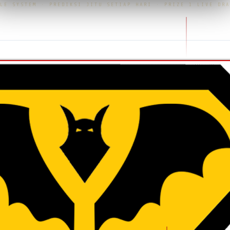
LE SYSTEM · PREDIKSI JITU SETIAP HARI · PRIZE 1 LIVE DRA