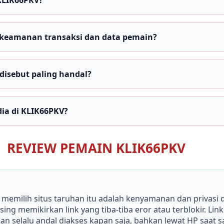
KLIK66PKV?
yang inklusif. KLIK66PKV menyediakan nominal taruhan togel 
pat menikmati permainan dan menyusun strategi tanpa kendala 
keamanan transaksi dan data pemain?
kami. KLIK66PKV didukung oleh infrastruktur jaringan modern da
ruhan yang Anda akses 100% aman, privat, dan bebas dari ganggu
disebut paling handal?
knis profesional yang memastikan server selalu aktif 24/7 tanpa d
mi yang diperbarui secara berkala agar Anda bisa mengakses akun
dia di KLIK66PKV?
toto resmi dan terlengkap yang diakui secara internasional. P
l result yang akurat, transparan, dan diperbarui secara real-ti
REVIEW PEMAIN KLIK66PKV
memilih situs taruhan itu adalah kenyamanan dan privasi da
sing memikirkan link yang tiba-tiba eror atau terblokir. Li
n selalu andal diakses kapan saja, bahkan lewat HP saat s