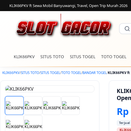
KLIK66PKV ft Sewa Mobil Banyuwangi, Travel, Open Trip Murah 2026
KLIK66PKV
SITUS TOTO
SITUS TOGEL
TOTO TOGEL
KLIK66PKV
/
SITUS TOTO
/
SITUS TOGEL
/
TOTO TOGEL
/
BANDAR TOGEL
/
KLIK66PKV ft
KLIK
Open
Rp 
Terjual
KLIK6