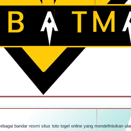
ebagai bandar resmi situs toto togel online yang mendefinisikan ula