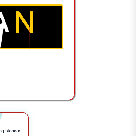
ng standar