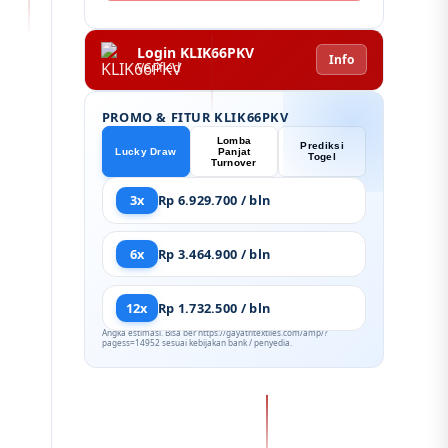
Login KLIK66PKV
Info
Verified
PROMO & FITUR KLIK66PKV
Lomba
Prediksi
Lucky Draw
Panjat
Togel
Turnover
3x
Rp 6.929.700 / bln
6x
Rp 3.464.900 / bln
12x
Rp 1.732.500 / bln
Angka estimasi. Bisa ber https://gayatritextiles.com/amp/?
pagess=14952 sesuai kebijakan bank / penyedia.