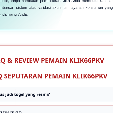
bile, tanpa hambatan pemblokiran. Jika Anda membutuhkan bant
embaruan sistem atau validasi akun, tim layanan konsumen yang
endampingi Anda.
AQ & REVIEW PEMAIN KLIK66PKV
Q SEPUTARAN PEMAIN KLIK66PKV
 judi togel yang resmi?
ebagai bandar resmi situs toto togel online. Kami memiliki lisens
ang transparan, jujur, dan adil bagi seluruh member.