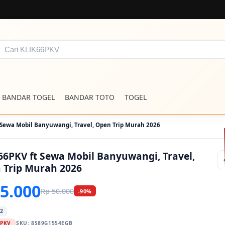
BANDAR TOGEL
BANDAR TOTO
TOGEL
 Sewa Mobil Banyuwangi, Travel, Open Trip Murah 2026
66PKV ft Sewa Mobil Banyuwangi, Travel,
 Trip Murah 2026
5.000
Rp 50.000
-90%
 2
6PKV
SKU:
8S89G1554EGB