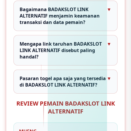
bagi seluruh member.
yang inklusif. BADAKSLOT LINK ALTERNATIF
Bagaimana BADAKSLOT LINK
▼
menyediakan nominal taruhan togel
ALTERNATIF menjamin keamanan
termurah dan sangat terjangkau, sehingga
transaksi dan data pemain?
semua pemain dapat menikmati permainan
dan menyusun strategi tanpa kendala modal
Keamanan Anda adalah prioritas mutlak
besar.
kami. BADAKSLOT LINK ALTERNATIF
Mengapa link taruhan BADAKSLOT
▼
didukung oleh infrastruktur jaringan modern
LINK ALTERNATIF disebut paling
dan enkripsi data tingkat tinggi. Kami
handal?
memastikan setiap link taruhan yang Anda
akses 100% aman, privat, dan bebas dari
Karena sistem kami dikelola oleh tim teknis
gangguan pihak ketiga.
profesional yang memastikan server selalu
Pasaran togel apa saja yang tersedia
▼
aktif 24/7 tanpa down-time. Selain itu, kami
di BADAKSLOT LINK ALTERNATIF?
selalu menyediakan link alternatif resmi yang
diperbarui secara berkala agar Anda bisa
BADAKSLOT LINK ALTERNATIF menyediakan
mengakses akun kapan saja dengan mulus.
variasi pasaran toto resmi dan terlengkap
REVIEW PEMAIN BADAKSLOT LINK
yang diakui secara internasional. Pemain
ALTERNATIF
dapat menikmati taruhan pada pasaran
populer dunia dengan jadwal result yang
akurat, transparan, dan diperbarui secara