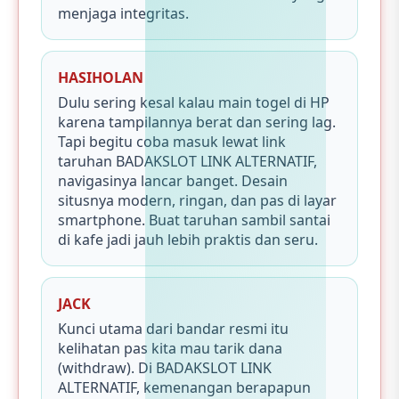
menjaga integritas.
HASIHOLAN
Dulu sering kesal kalau main togel di HP
karena tampilannya berat dan sering lag.
Tapi begitu coba masuk lewat link
taruhan BADAKSLOT LINK ALTERNATIF,
navigasinya lancar banget. Desain
situsnya modern, ringan, dan pas di layar
smartphone. Buat taruhan sambil santai
di kafe jadi jauh lebih praktis dan seru.
JACK
Kunci utama dari bandar resmi itu
kelihatan pas kita mau tarik dana
(withdraw). Di BADAKSLOT LINK
ALTERNATIF, kemenangan berapapun