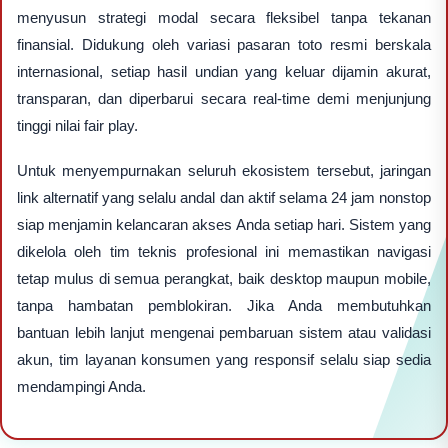
menyusun strategi modal secara fleksibel tanpa tekanan
finansial. Didukung oleh variasi pasaran toto resmi berskala
internasional, setiap hasil undian yang keluar dijamin akurat,
transparan, dan diperbarui secara real-time demi menjunjung
tinggi nilai fair play.
Untuk menyempurnakan seluruh ekosistem tersebut, jaringan
link alternatif yang selalu andal dan aktif selama 24 jam nonstop
siap menjamin kelancaran akses Anda setiap hari. Sistem yang
dikelola oleh tim teknis profesional ini memastikan navigasi
tetap mulus di semua perangkat, baik desktop maupun mobile,
tanpa hambatan pemblokiran. Jika Anda membutuhkan
bantuan lebih lanjut mengenai pembaruan sistem atau validasi
akun, tim layanan konsumen yang responsif selalu siap sedia
mendampingi Anda.