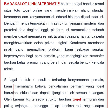
BADAKSLOT LINK ALTERNATIF
hadir sebagai bandar resmi
situs toto togel online yang mendefinisikan ulang standar
keamanan dan kenyamanan di industri hiburan digital saat ini.
Dengan mengintegrasikan infrastruktur jaringan modern dan
proteksi data tingkat tinggi, platform ini memastikan seluruh
member dapat mengakses link taruhan paling aman tanpa perlu
mengkhawatirkan celah privasi digital. Komitmen mendasar
inilah yang menjadikan platform kami sebagai jangkar
kepercayaan bagi para pemain yang menginginkan atmosfer
taruhan kelas premium yang bersih dari segala bentuk kendala
teknis.
Sebagai bentuk kepedulian terhadap kenyamanan pemain,
kami memahami bahwa pengalaman bermain yang ideal
haruslah inklusif dan dapat dijangkau oleh semua kalangan.
Oleh karena itu, tersedia struktur taruhan
togel
termurah dan
paling terjangkau, sehingga setiap pencinta roda angka dapat