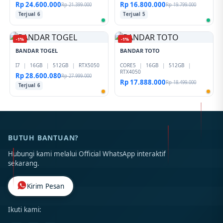
Rp 24.600.000
Rp 16.800.000
Rp 21.399.000
Rp 19.799.000
Terjual 6
Terjual 5
-1%
-1%
BANDAR TOGEL
BANDAR TOTO
I7
|
16GB
|
512GB
|
RTX5050
CORE5
|
16GB
|
512GB
|
RTX4050
Rp 28.600.080
Rp 27.999.000
Rp 17.888.000
Rp 18.499.000
Terjual 6
BUTUH BANTUAN?
Hubungi kami melalui Official WhatsApp interaktif
sekarang.
Kirim Pesan
Ikuti kami: