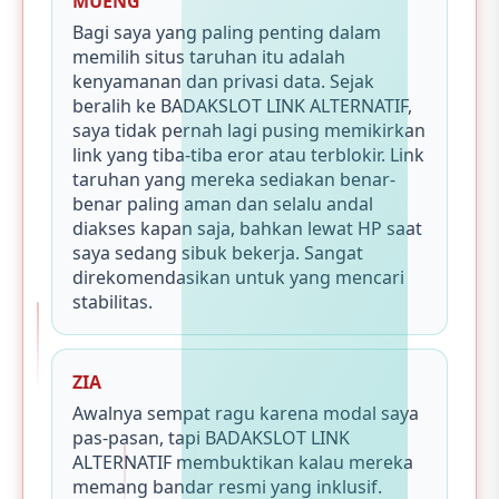
MUENG
real-time.
Bagi saya yang paling penting dalam
memilih situs taruhan itu adalah
kenyamanan dan privasi data. Sejak
beralih ke BADAKSLOT LINK ALTERNATIF,
saya tidak pernah lagi pusing memikirkan
link yang tiba-tiba eror atau terblokir. Link
taruhan yang mereka sediakan benar-
benar paling aman dan selalu andal
diakses kapan saja, bahkan lewat HP saat
saya sedang sibuk bekerja. Sangat
direkomendasikan untuk yang mencari
stabilitas.
ZIA
Awalnya sempat ragu karena modal saya
pas-pasan, tapi BADAKSLOT LINK
ALTERNATIF membuktikan kalau mereka
memang bandar resmi yang inklusif.