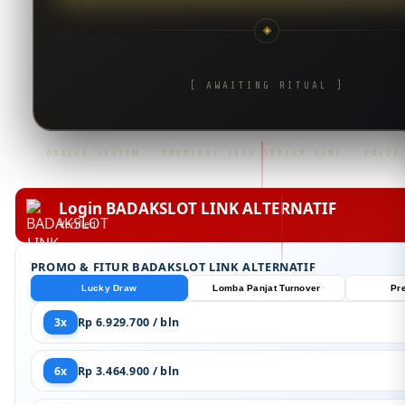
◈
[ AWAITING RITUAL ]
ORACLE SYSTEM · PREDIKSI JITU SETIAP HARI · PRIZE
Login BADAKSLOT LINK ALTERNATIF
Verified
PROMO & FITUR BADAKSLOT LINK ALTERNATIF
Lucky Draw
Lomba Panjat Turnover
Pre
3x
Rp 6.929.700 / bln
6x
Rp 3.464.900 / bln