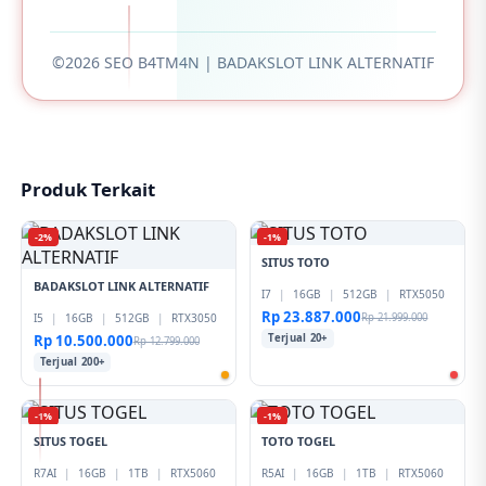
©2026 SEO B4TM4N | BADAKSLOT LINK ALTERNATIF
Produk Terkait
-2%
-1%
SITUS TOTO
BADAKSLOT LINK ALTERNATIF
I7
|
16GB
|
512GB
|
RTX5050
Rp 23.887.000
Rp 21.999.000
I5
|
16GB
|
512GB
|
RTX3050
Rp 10.500.000
Terjual 20+
Rp 12.799.000
Terjual 200+
-1%
-1%
SITUS TOGEL
TOTO TOGEL
R7AI
|
16GB
|
1TB
|
RTX5060
R5AI
|
16GB
|
1TB
|
RTX5060