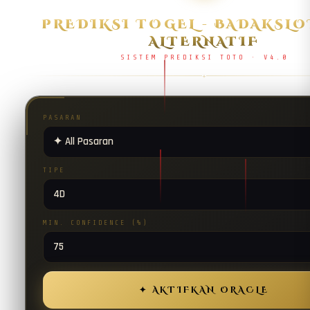
PREDIKSI TOGEL - BADAKSLO
ALTERNATIF
SISTEM PREDIKSI TOTO · V4.0
✦
PASARAN
TIPE
MIN. CONFIDENCE (%)
✦ AKTIFKAN ORACLE