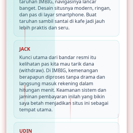
taruhan IMBIG, navigasinya lancar
banget. Desain situsnya modern, ringan,
dan pas di layar smartphone. Buat
taruhan sambil santai di kafe jadi jauh
lebih praktis dan seru.
JACK
Kunci utama dari bandar resmi itu
kelihatan pas kita mau tarik dana
(withdraw). Di IMBIG, kemenangan
berapapun diproses tanpa drama dan
langsung masuk rekening dalam
hitungan menit. Keamanan sistem dan
jaminan pembayaran inilah yang bikin
saya betah menjadikan situs ini sebagai
tempat utama.
UDIN