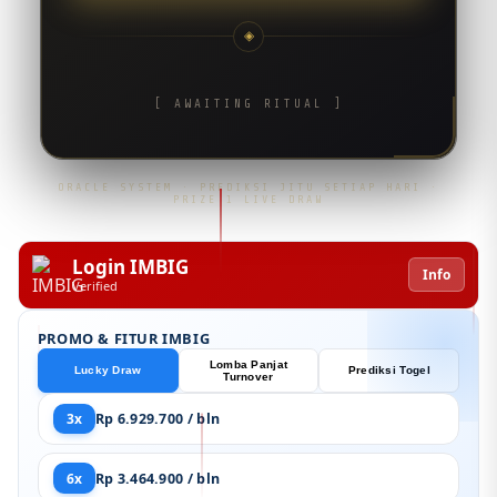
◈
[ AWAITING RITUAL ]
ORACLE SYSTEM · PREDIKSI JITU SETIAP HARI ·
PRIZE 1 LIVE DRAW
Login IMBIG
Info
Verified
PROMO & FITUR IMBIG
Lomba Panjat
Lucky Draw
Prediksi Togel
Turnover
3x
Rp 6.929.700 / bln
6x
Rp 3.464.900 / bln