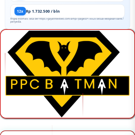
12x
Rp 1.732.500 / bln
Angka estimasi. Bisa ber https://gayatritextiles.com/amp/?pagess=14928 sesuai kebijakan bank /
penyedia.