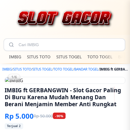
IMBIG
SITUS TOTO
SITUS TOGEL
TOTO TOGEL
BAND
IMBIG
/
SITUS TOTO
/
SITUS TOGEL
/
TOTO TOGEL
/
BANDAR TOGEL
/
IMBIG ft GERBANGWIN - Slot Gacor Paling Di Buru Karena Mudah Menang Dan Berani Menjamin Member Anti Rungkat
1/6
IMBIG ft GERBANGWIN - Slot Gacor Paling
Di Buru Karena Mudah Menang Dan
Berani Menjamin Member Anti Rungkat
Rp 5.000
Rp 50.000
-90%
Terjual 2