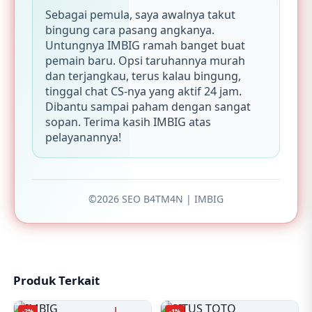
Sebagai pemula, saya awalnya takut
bingung cara pasang angkanya.
Untungnya IMBIG ramah banget buat
pemain baru. Opsi taruhannya murah
dan terjangkau, terus kalau bingung,
tinggal chat CS-nya yang aktif 24 jam.
Dibantu sampai paham dengan sangat
sopan. Terima kasih IMBIG atas
pelayanannya!
©2026 SEO B4TM4N | IMBIG
Produk Terkait
-2%
-1%