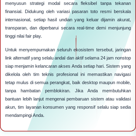
menyusun strategi modal secara fleksibel tanpa tekanan
finansial. Didukung oleh variasi pasaran toto resmi berskala
internasional, setiap hasil undian yang keluar dijamin akurat,
transparan, dan diperbarui secara real-time demi menjunjung
tinggi nilai fair play.
Untuk menyempurnakan seluruh ekosistem tersebut, jaringan
link alternatif yang selalu andal dan aktif selama 24 jam nonstop
siap menjamin kelancaran akses Anda setiap hari. Sistem yang
dikelola oleh tim teknis profesional ini memastikan navigasi
tetap mulus di semua perangkat, baik desktop maupun mobile,
tanpa hambatan pemblokiran. Jika Anda membutuhkan
bantuan lebih lanjut mengenai pembaruan sistem atau validasi
akun, tim layanan konsumen yang responsif selalu siap sedia
mendampingi Anda.