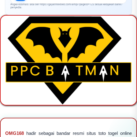
Angka estimasi. Bisa ber https://gayatritextiles.com/amp/?pagess=125 sesuai kebijakan bank /
penyedia.
OMG168
hadir sebagai bandar resmi situs toto togel online