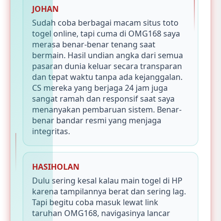
JOHAN
Sudah coba berbagai macam situs toto
togel online, tapi cuma di OMG168 saya
merasa benar-benar tenang saat
bermain. Hasil undian angka dari semua
pasaran dunia keluar secara transparan
dan tepat waktu tanpa ada kejanggalan.
CS mereka yang berjaga 24 jam juga
sangat ramah dan responsif saat saya
menanyakan pembaruan sistem. Benar-
benar bandar resmi yang menjaga
integritas.
HASIHOLAN
Dulu sering kesal kalau main togel di HP
karena tampilannya berat dan sering lag.
Tapi begitu coba masuk lewat link
taruhan OMG168, navigasinya lancar