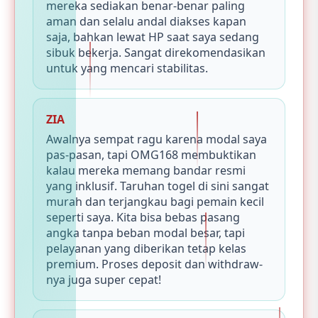
mereka sediakan benar-benar paling
aman dan selalu andal diakses kapan
saja, bahkan lewat HP saat saya sedang
sibuk bekerja. Sangat direkomendasikan
untuk yang mencari stabilitas.
ZIA
Awalnya sempat ragu karena modal saya
pas-pasan, tapi OMG168 membuktikan
kalau mereka memang bandar resmi
yang inklusif. Taruhan togel di sini sangat
murah dan terjangkau bagi pemain kecil
seperti saya. Kita bisa bebas pasang
angka tanpa beban modal besar, tapi
pelayanan yang diberikan tetap kelas
premium. Proses deposit dan withdraw-
nya juga super cepat!