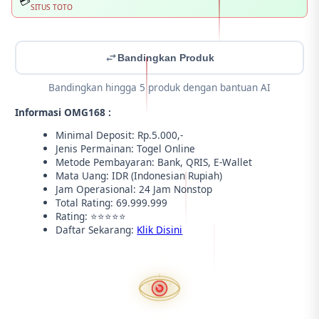
💳
SITUS TOTO
Bandingkan Produk
Bandingkan hingga 5 produk dengan bantuan AI
Informasi OMG168 :
Minimal Deposit: Rp.5.000,-
Jenis Permainan: Togel Online
Metode Pembayaran: Bank, QRIS, E-Wallet
Mata Uang: IDR (Indonesian Rupiah)
Jam Operasional: 24 Jam Nonstop
Total Rating: 69.999.999
Rating: ⭐⭐⭐⭐⭐
Daftar Sekarang:
Klik Disini