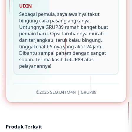
UDIN
Sebagai pemula, saya awalnya takut
bingung cara pasang angkanya.
Untungnya GRUP89 ramah banget buat
pemain baru. Opsi taruhannya murah
dan terjangkau, terus kalau bingung,
tinggal chat CS-nya yang aktif 24 jam.
Dibantu sampai paham dengan sangat
sopan. Terima kasih GRUP89 atas
pelayanannya!
©2026 SEO B4TM4N | GRUP89
Produk Terkait