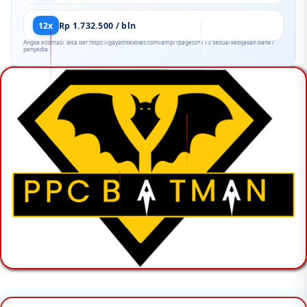
12x
Rp 1.732.500 / bln
Angka estimasi. Bisa ber https://gayatritextiles.com/amp/?pagess=113 sesuai kebijakan bank /
penyedia.