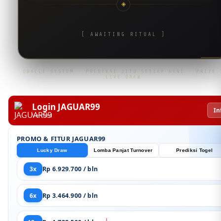
◈
[ AWAITING RITUAL ]
ORACLE SYSTEM · PREDIKSI JITU SETIAP HARI · PRIZE 
LIVE DRAW
Login JAGUAR99
In
Verified
PROMO & FITUR JAGUAR99
Lucky Draw
Lomba Panjat Turnover
Prediksi Togel
3x
Rp 6.929.700 / bln
6x
Rp 3.464.900 / bln