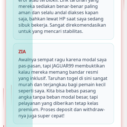
eror atau terblokir. Link taruhan yang
mereka sediakan benar-benar paling
aman dan selalu andal diakses kapan
saja, bahkan lewat HP saat saya sedang
sibuk bekerja. Sangat direkomendasikan
untuk yang mencari stabilitas.
ZIA
Awalnya sempat ragu karena modal saya
pas-pasan, tapi JAGUAR99 membuktikan
kalau mereka memang bandar resmi
yang inklusif. Taruhan togel di sini sangat
murah dan terjangkau bagi pemain kecil
seperti saya. Kita bisa bebas pasang
angka tanpa beban modal besar, tapi
pelayanan yang diberikan tetap kelas
premium. Proses deposit dan withdraw-
nya juga super cepat!