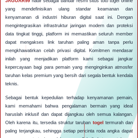
JAGUAR99
hadir sebagai bandar resmi situs toto togel online
yang mendefinisikan ulang standar keamanan dan
kenyamanan di industri hiburan digital saat ini. Dengan
mengintegrasikan infrastruktur jaringan modern dan proteksi
data tingkat tinggi, platform ini memastikan seluruh member
dapat mengakses link taruhan paling aman tanpa perlu
mengkhawatirkan celah privasi digital. Komitmen mendasar
inilah yang menjadikan platform kami sebagai jangkar
kepercayaan bagi para pemain yang menginginkan atmosfer
taruhan kelas premium yang bersih dari segala bentuk kendala
teknis.
Sebagai bentuk kepedulian terhadap kenyamanan pemain,
kami memahami bahwa pengalaman bermain yang ideal
haruslah inklusif dan dapat dijangkau oleh semua kalangan.
Oleh karena itu, tersedia struktur taruhan
togel
termurah dan
paling terjangkau, sehingga setiap pencinta roda angka dapat