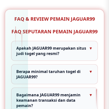
FAQ & REVIEW PEMAIN JAGUAR99
FAQ SEPUTARAN PEMAIN JAGUAR99
Apakah JAGUAR99 merupakan situs
▼
judi togel yang resmi?
Ya, betul. JAGUAR99 beroperasi penuh
sebagai bandar resmi situs toto togel online.
Berapa minimal taruhan togel di
▼
Kami memiliki lisensi resmi dan reputasi
JAGUAR99?
global untuk menyelenggarakan taruhan
togel yang transparan, jujur, dan adil bagi
Kami berkomitmen memberikan layanan
seluruh member.
yang inklusif. JAGUAR99 menyediakan
Bagaimana JAGUAR99 menjamin
▼
nominal taruhan togel termurah dan sangat
keamanan transaksi dan data
terjangkau, sehingga semua pemain dapat
pemain?
menikmati permainan dan menyusun