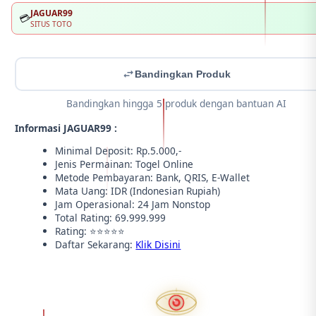
JAGUAR99
💳
SITUS TOTO
Bandingkan Produk
Bandingkan hingga 5 produk dengan bantuan AI
Informasi JAGUAR99 :
Minimal Deposit: Rp.5.000,-
Jenis Permainan: Togel Online
Metode Pembayaran: Bank, QRIS, E-Wallet
Mata Uang: IDR (Indonesian Rupiah)
Jam Operasional: 24 Jam Nonstop
Total Rating: 69.999.999
Rating: ⭐⭐⭐⭐⭐
Daftar Sekarang:
Klik Disini