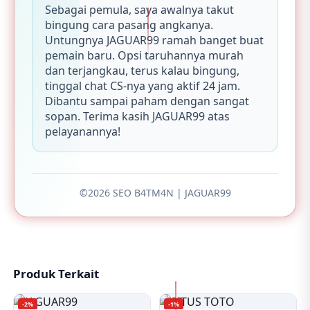
Sebagai pemula, saya awalnya takut
bingung cara pasang angkanya.
Untungnya JAGUAR99 ramah banget buat
pemain baru. Opsi taruhannya murah
dan terjangkau, terus kalau bingung,
tinggal chat CS-nya yang aktif 24 jam.
Dibantu sampai paham dengan sangat
sopan. Terima kasih JAGUAR99 atas
pelayanannya!
©2026 SEO B4TM4N | JAGUAR99
Produk Terkait
-2%
-1%